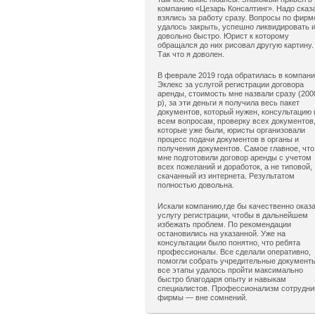
компанию «Цезарь Консалтинг». Надо сказ
взялись за работу сразу. Вопросы по фирм
удалось закрыть, успешно ликвидировать 
довольно быстро. Юрист к которому
обращался до них рисовал другую картину.
Так что я доволен.
В феврале 2019 года обратилась в компан
Эклекс за услугой регистрации договора
аренды, стоимость мне назвали сразу (200
р), за эти деньги я получила весь пакет
документов, который нужен, консультацию 
всем вопросам, проверку всех документов
которые уже были, юристы организовали
процесс подачи документов в органы и
получения документов. Самое главное, что
мне подготовили договор аренды с учетом
всех пожеланий и доработок, а не типовой,
скачанный из интернета. Результатом
полностью довольна.
Искали компанию,где бы качественно оказ
услугу регистрации, чтобы в дальнейшем
избежать проблем. По рекомендации
остановились на указанной. Уже на
консультации было понятно, что ребята
профессионалы. Все сделали оперативно,
помогли собрать учредительные документ
все этапы удалось пройти максимально
быстро благодаря опыту и навыкам
специалистов. Профессионализм сотрудни
фирмы — вне сомнений.