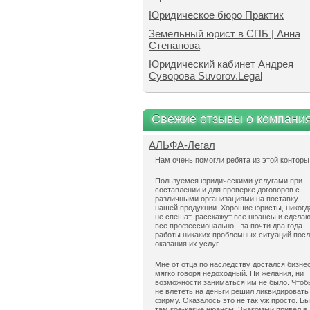
Юридическое бюро Практик
Земельный юрист в СПБ | Анна
Степанова
Юридический кабинет Андрея
Суворова Suvorov.Legal
Свежие отзывы о компани
АЛЬФА-Легал
Нам очень помогли ребята из этой конторы
Пользуемся юридическими услугами при
составлении и для проверке договоров с
различными организациями на поставку
нашей продукции. Хорошие юристы, никогд
не спешат, расскажут все нюансы и сдела
все профессионально - за почти два года
работы никаких проблемных ситуаций пос
оказания их услуг.
Мне от отца по наследству достался бизнес
мягко говоря недоходный. Ни желания, ни
возможности заниматься им не было. Чтоб
не влететь на деньги решил ликвидировать
фирму. Оказалось это не так уж просто. Б
там кое-какие нюансы. Знакомый привел в