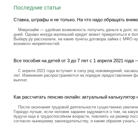
Последние статьи
Ставка, штрафы и не только. На что надо обращать вним
Микрозайм — удобная возможность получить деньги в долг, ес
дней. Однако иногда маленький кредит может превратиться в бо
Выберу.ру рассказали, на какие пункты договора займа с МФО н
возникло неприятностей.
Все пособия на детей от 3 до 7 лет с 1 апреля 2021 год
С апреля 2021 года вступает в силу ряд нововведений, касающ
лет. Изменения распространяются на порядок предоставления ф
выплат.
Как рассчитать пенсию онлайн: актуальный калькулятор н
После окончания трудовой деятельности существенно увелич
Гораздо лучше, если человек заранее задумается о том, на каку
будучи еще в трудоспособном возрасте, повлиять на размер посо
согласно нынешнему законодательству, и каким образом узнать,