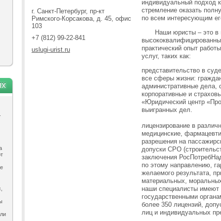
индивидуальный подход к
стремление оказать пол
г. Санкт-Петербург, пр-кт
по всем интересующим ег
Римского-Корсакова, д. 45, офис
103
Наши юристы – это в 
+7 (812) 99-22-841
высококвалифицированны
практический опыт работ
uslugi-urist.ru
услуг, таких как:
представительство в суд
все сферы жизни: гражда
ях
административные дела, 
корпоративные и страховы
«Юридический центр «Про
выигранных дел.
.
лицензирование в различ
медицинские, фармацевти
разрешения на пассажирск
а
допуски СРО (строительст
ют
заключения РосПотребНад
по этому направлению, га
ле
желаемого результата, п
материальных, моральных
наши специалисты имеют 
,
государственными органа
ы
более 350 лицензий, доп
лиц и индивидуальных пр
ыли