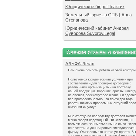
Юридическое бюро Практик
Земельный юрист в СПБ | Анна
Степанова
Юридический кабинет Андрея
Суворова Suvorov.Legal
Свежие отзывы о компани
АЛЬФА-Легал
Нам очень помогли ребята из этой конторы
Пользуемся юридическими услугами при
составлении и для проверке договоров с
различными организациями на поставку
нашей продукции. Хорошие юристы, никогд
не спешат, расскажут все нюансы и сдела
все профессионально - за почти два года
работы никаких проблемных ситуаций пос
оказания их услуг.
Мне от отца по наследству достался бизнес
мягко говоря недоходный. Ни желания, ни
возможности заниматься им не было. Чтоб
не влететь на деньги решил ликвидировать
фирму. Оказалось это не так уж просто. Б
там кое-какие нюансы. Знакомый привел в