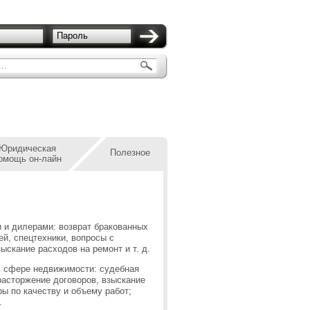
Пароль
..
Юридическая
Полезное
омощь он-лайн
и и дилерами: возврат бракованных
й, спецтехники, вопросы с
ыскание расходов на ремонт и т. д.
в сфере недвижимости: судебная
расторжение договоров, взыскание
ры по качеству и объему работ;
.