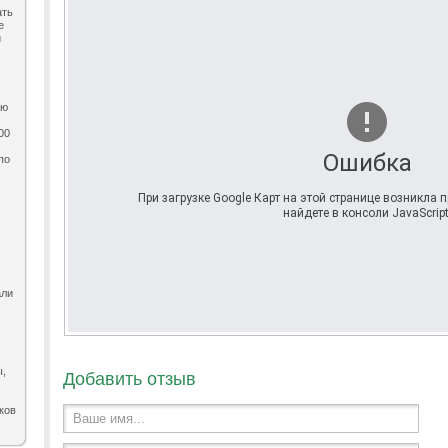
ать
е
и
ию
00
Ошибка
по
,
При загрузке Google Карт на этой странице возникла
найдете в консоли JavaScript
али
ы,
Добавить отзыв
ков
Ваше имя...