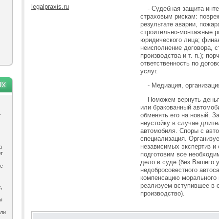
legalpraxis.ru
- Судебная защита инт
страховым рискам: повре
результате аварии, пожара
строительно-монтажные ри
юридического лица; финан
неисполнение договора, с
производства и т. п.); пор
ответственность по догов
услуг.
ях
- Медиация, организаци
Поможем вернуть деньг
или бракованный автомоб
.
обменять его на новый. З
неустойку в случае длите
автомобиля. Споры с авто
специализация. Организу
независимых экспертиз и
а
ют
подготовим все необходи
дело в суде (без Вашего 
ле
недобросовестного автос
компенсацию морального 
реализуем вступившее в 
,
производство).
ы
ыли