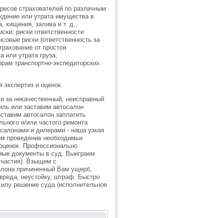
ересов страхователей по различным
ждение или утрата имущества в
, хищения, залива и т. д.,
ски; риски ответственности
совые риски (ответственность за
трахование от простоя
ча или утрата груза,
орам транспортно-экспедиторских
я экспертиз и оценок.
и за некачественный, неисправный
иль или заставим автосалон
аставим автосалон заплатить
льного и/или частого ремонта
салонами и дилерами - наша узкая
ем проведение необходимых
 оценок. Профессионально
мые документы в суд. Выиграем
участия). Взыщем с
алона причиненный Вам ущерб,
вреда, неустойку, штраф. Быстро
силу решение суда (исполнительное