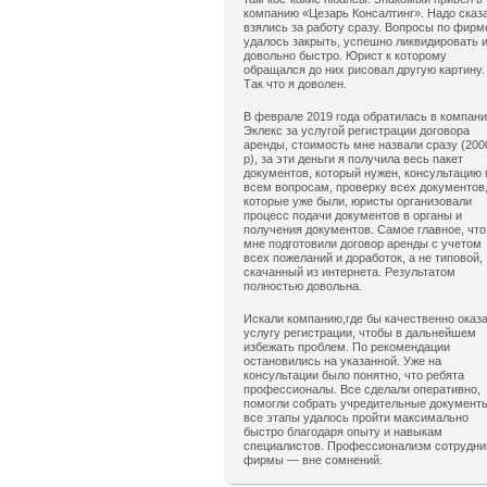
компанию «Цезарь Консалтинг». Надо сказ
взялись за работу сразу. Вопросы по фирм
удалось закрыть, успешно ликвидировать 
довольно быстро. Юрист к которому
обращался до них рисовал другую картину.
Так что я доволен.
В феврале 2019 года обратилась в компан
Эклекс за услугой регистрации договора
аренды, стоимость мне назвали сразу (200
р), за эти деньги я получила весь пакет
документов, который нужен, консультацию 
всем вопросам, проверку всех документов
которые уже были, юристы организовали
процесс подачи документов в органы и
получения документов. Самое главное, что
мне подготовили договор аренды с учетом
всех пожеланий и доработок, а не типовой,
скачанный из интернета. Результатом
полностью довольна.
Искали компанию,где бы качественно оказ
услугу регистрации, чтобы в дальнейшем
избежать проблем. По рекомендации
остановились на указанной. Уже на
консультации было понятно, что ребята
профессионалы. Все сделали оперативно,
помогли собрать учредительные документ
все этапы удалось пройти максимально
быстро благодаря опыту и навыкам
специалистов. Профессионализм сотрудни
фирмы — вне сомнений.