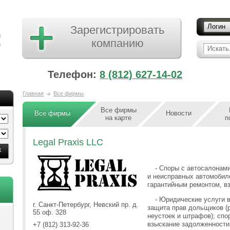
Логин
Зарегистрировать
компанию
Искать.
Телефон:
8 (812) 627-14-02
Главная
Все фирмы
Все фирмы
Все фирмы
Новости
на карте
п
Legal Praxis LLC
- Споры с автосалонам
и неисправных автомобиле
гарантийным ремонтом, вз
- Юридические услуги 
г. Санкт-Петербург, Невский пр. д.
защита прав дольщиков (
55 оф. 328
неустоек и штрафов); спо
взыскание задолженности
+7 (812) 313-92-36