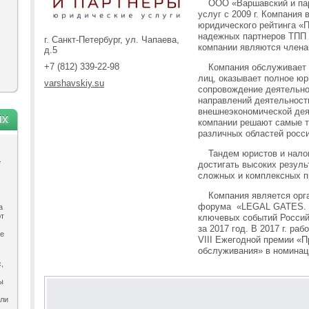
ООО «Варшавский и па
услуг с 2009 г. Компания 
юридического рейтинга «
надежных партнеров ТПП 
г. Санкт-Петербург, ул. Чапаева,
компании являются члена
д.5
+7 (812) 339-22-98
Компания обслуживает
лиц, оказывает полное юр
varshavskiy.su
сопровождение деятельно
направлений деятельност
внешнеэкономической дея
ях
компании решают самые т
различных областей росси
Тандем юристов и нало
.
достигать высоких резуль
сложных и комплексных п
Компания является ор
форума «LEGAL GATES. E
а
ют
ключевых событий Россий
за 2017 год. В 2017 г. р
ле
VIII Ежегодной премии «П
обслуживания» в номинац
,
ы
ыли