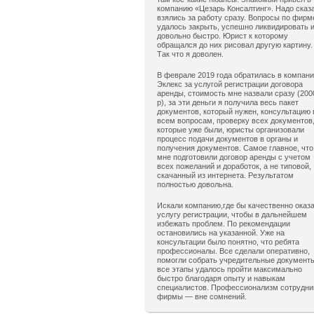
компанию «Цезарь Консалтинг». Надо сказ
взялись за работу сразу. Вопросы по фирм
удалось закрыть, успешно ликвидировать 
довольно быстро. Юрист к которому
обращался до них рисовал другую картину.
Так что я доволен.
В феврале 2019 года обратилась в компан
Эклекс за услугой регистрации договора
аренды, стоимость мне назвали сразу (200
р), за эти деньги я получила весь пакет
документов, который нужен, консультацию 
всем вопросам, проверку всех документов
которые уже были, юристы организовали
процесс подачи документов в органы и
получения документов. Самое главное, что
мне подготовили договор аренды с учетом
всех пожеланий и доработок, а не типовой,
скачанный из интернета. Результатом
полностью довольна.
Искали компанию,где бы качественно оказ
услугу регистрации, чтобы в дальнейшем
избежать проблем. По рекомендации
остановились на указанной. Уже на
консультации было понятно, что ребята
профессионалы. Все сделали оперативно,
помогли собрать учредительные документ
все этапы удалось пройти максимально
быстро благодаря опыту и навыкам
специалистов. Профессионализм сотрудни
фирмы — вне сомнений.