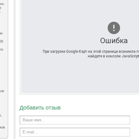
ать
е
и
ию
Ошибка
00
по
При загрузке Google Карт на этой странице возникла
,
найдете в консоли JavaScript
али
Добавить отзыв
ы,
Ваше имя...
ков
E-mail...