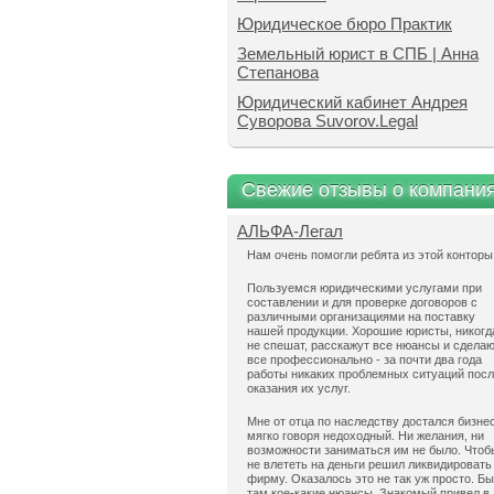
Юридическое бюро Практик
Земельный юрист в СПБ | Анна
Степанова
Юридический кабинет Андрея
Суворова Suvorov.Legal
Свежие отзывы о компани
АЛЬФА-Легал
Нам очень помогли ребята из этой конторы
Пользуемся юридическими услугами при
составлении и для проверке договоров с
различными организациями на поставку
нашей продукции. Хорошие юристы, никогд
не спешат, расскажут все нюансы и сдела
все профессионально - за почти два года
работы никаких проблемных ситуаций пос
оказания их услуг.
Мне от отца по наследству достался бизнес
мягко говоря недоходный. Ни желания, ни
возможности заниматься им не было. Чтоб
не влететь на деньги решил ликвидировать
фирму. Оказалось это не так уж просто. Б
там кое-какие нюансы. Знакомый привел в