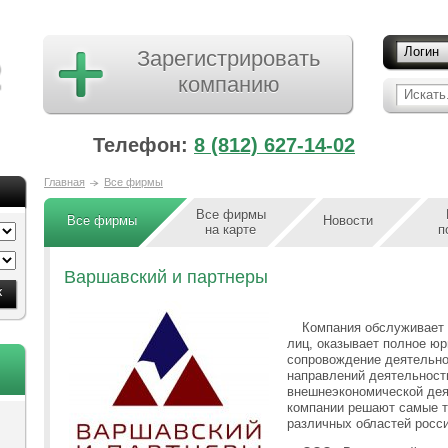
Логин
Зарегистрировать
компанию
Искать.
Телефон:
8 (812) 627-14-02
Главная
Все фирмы
Все фирмы
Все фирмы
Новости
на карте
п
Варшавский и партнеры
Компания обслуживает
лиц, оказывает полное юр
сопровождение деятельно
направлений деятельност
внешнеэкономической дея
компании решают самые т
различных областей росси