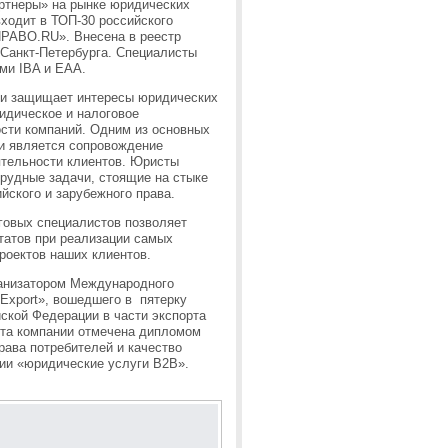
ртнеры» на рынке юридических
входит в ТОП-30 российского
ПРАВО.RU». Внесена в реестр
Санкт-Петербурга. Специалисты
ми IBA и EAA.
 и защищает интересы юридических
идическое и налоговое
сти компаний. Одним из основных
и является сопровождение
тельности клиентов. Юристы
рудные задачи, стоящие на стыке
йского и зарубежного права.
говых специалистов позволяет
татов при реализации самых
роектов наших клиентов.
ганизатором Международного
xport», вошедшего в пятерку
ской Федерации в части экспорта
абота компании отмечена дипломом
рава потребителей и качество
ии «юридические услуги B2B».