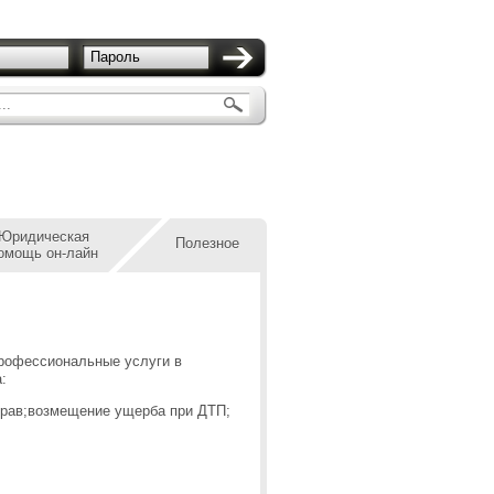
Пароль
..
Юридическая
Полезное
омощь он-лайн
рофессиональные услуги в
:
прав;возмещение ущерба при ДТП;