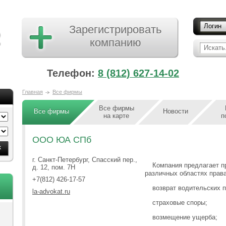
Логин
Зарегистрировать
компанию
Искать.
Телефон:
8 (812) 627-14-02
Главная
Все фирмы
Все фирмы
Все фирмы
Новости
на карте
п
ООО ЮА СПб
г. Санкт-Петербург, Спасский пер.,
Компания предлагает п
д. 12, пом. 7Н
различных областях права
+7(812) 426-17-57
возврат водительских 
la-advokat.ru
страховые споры;
возмещение ущерба;