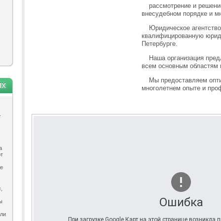
рассмотрение и решени
внесудебном порядке и мн
Юридическое агентство
квалифицированную юриди
Петербурге.
Наша организация пред
всем основным областям 
Мы предоставляем опт
ях
многолетнем опыте и про
.
а
ют
ле
,
Ошибка
ы
ыли
При загрузке Google Карт на этой странице возникла