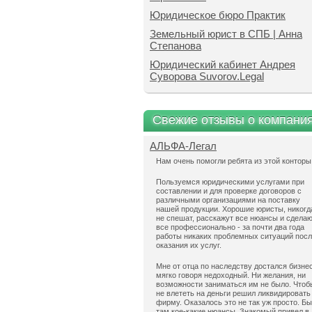
Юридическое бюро Практик
Земельный юрист в СПБ | Анна
Степанова
Юридический кабинет Андрея
Суворова Suvorov.Legal
Свежие отзывы о компани
АЛЬФА-Легал
Нам очень помогли ребята из этой конторы
Пользуемся юридическими услугами при
составлении и для проверке договоров с
различными организациями на поставку
нашей продукции. Хорошие юристы, никогд
не спешат, расскажут все нюансы и сдела
все профессионально - за почти два года
работы никаких проблемных ситуаций пос
оказания их услуг.
Мне от отца по наследству достался бизнес
мягко говоря недоходный. Ни желания, ни
возможности заниматься им не было. Чтоб
не влететь на деньги решил ликвидировать
фирму. Оказалось это не так уж просто. Б
там кое-какие нюансы. Знакомый привел в