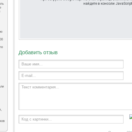
найдете в консоли JavaScript
ать
е
и
ию
00
по
,
Добавить отзыв
Ваше имя...
E-mail...
али
Текст комментария...
ы,
Код с картинки...
ков