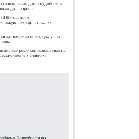
е гражданских дел в судебном и
огие др. вопросы.
 СПб оказывает
ческую помощь в г. Санкт-
лагает широкий спектр услуг по
права.
имальные решения, основанные на
фессиональных знаниях.
 проблема. Подробности вы