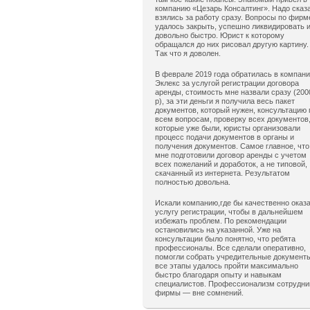
компанию «Цезарь Консалтинг». Надо сказ
взялись за работу сразу. Вопросы по фирм
удалось закрыть, успешно ликвидировать 
довольно быстро. Юрист к которому
обращался до них рисовал другую картину.
Так что я доволен.
В феврале 2019 года обратилась в компан
Эклекс за услугой регистрации договора
аренды, стоимость мне назвали сразу (200
р), за эти деньги я получила весь пакет
документов, который нужен, консультацию 
всем вопросам, проверку всех документов
которые уже были, юристы организовали
процесс подачи документов в органы и
получения документов. Самое главное, что
мне подготовили договор аренды с учетом
всех пожеланий и доработок, а не типовой,
скачанный из интернета. Результатом
полностью довольна.
Искали компанию,где бы качественно оказ
услугу регистрации, чтобы в дальнейшем
избежать проблем. По рекомендации
остановились на указанной. Уже на
консультации было понятно, что ребята
профессионалы. Все сделали оперативно,
помогли собрать учредительные документ
все этапы удалось пройти максимально
быстро благодаря опыту и навыкам
специалистов. Профессионализм сотрудни
фирмы — вне сомнений.