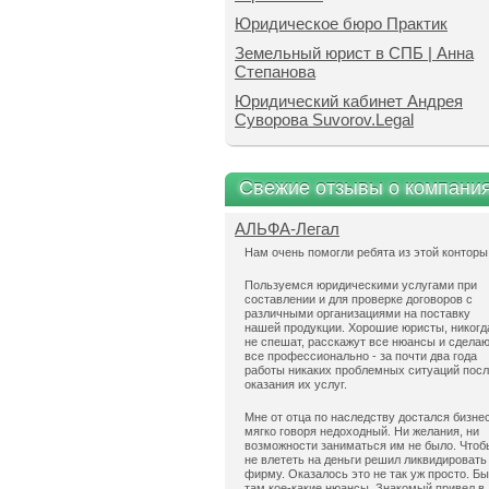
Юридическое бюро Практик
Земельный юрист в СПБ | Анна
Степанова
Юридический кабинет Андрея
Суворова Suvorov.Legal
Свежие отзывы о компани
АЛЬФА-Легал
Нам очень помогли ребята из этой конторы
Пользуемся юридическими услугами при
составлении и для проверке договоров с
различными организациями на поставку
нашей продукции. Хорошие юристы, никогд
не спешат, расскажут все нюансы и сдела
все профессионально - за почти два года
работы никаких проблемных ситуаций пос
оказания их услуг.
Мне от отца по наследству достался бизнес
мягко говоря недоходный. Ни желания, ни
возможности заниматься им не было. Чтоб
не влететь на деньги решил ликвидировать
фирму. Оказалось это не так уж просто. Б
там кое-какие нюансы. Знакомый привел в