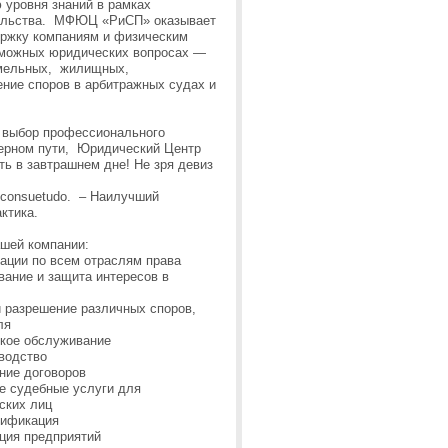
уровня знаний в рамках
ельства. МФЮЦ «РиСП» оказывает
ржку компаниям и физическим
зможных юридических вопросах —
емельных, жилищных,
ние споров в арбитражных судах и
о выбор профессионального
верном пути, Юридический Центр
ь в завтрашнем дне! Не зря девиз
s consuetudo. – Наилучший
ктика.
шей компании:
ации по всем отраслям права
вание и защита интересов в
и разрешение различных споров,
ля
кое обслуживание
водство
ние договоров
е судебные услуги для
ских лиц
тификация
ация предприятий