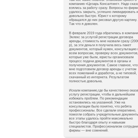
компанию «Цезарь Консалтинг». Надо сказ
взялись за работу сразу. Вопросы по фирм
удалось закрыть, успешно ликвидировать 
довольно быстро. Юрист к которому
обращался до них рисовал другую картину.
Так что я доволен.
В феврале 2019 года обратилась в компан
Эклекс за услугой регистрации договора
аренды, стоимость мне назвали сразу (200
р), за эти деньги я получила весь пакет
документов, который нужен, консультацию 
всем вопросам, проверку всех документов
которые уже были, юристы организовали
процесс подачи документов в органы и
получения документов. Самое главное, что
мне подготовили договор аренды с учетом
всех пожеланий и доработок, а не типовой,
скачанный из интернета. Результатом
полностью довольна.
Искали компанию,где бы качественно оказ
услугу регистрации, чтобы в дальнейшем
избежать проблем. По рекомендации
остановились на указанной. Уже на
консультации было понятно, что ребята
профессионалы. Все сделали оперативно,
помогли собрать учредительные документ
все этапы удалось пройти максимально
быстро благодаря опыту и навыкам
специалистов. Профессионализм сотрудни
фирмы — вне сомнений.