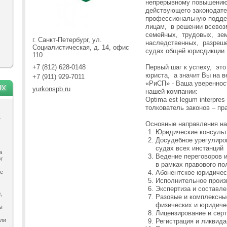
непрерывному повышению 
действующего законодат
профессиональную подде
лицам, в решении всево
семейных, трудовых, з
г. Санкт-Петербург, ул.
наследственных, разреше
Социалистическая, д. 14, офис
судах общей юрисдикции.
110
+7 (812) 628-0148
Первый шаг к успеху, эт
юриста, а значит Вы на 
+7 (911) 929-7011
«РиСП» - Ваша уверенност
ях
yurkonspb.ru
нашей компании:
Optima est legum interpre
толкователь законов – пра
.
Основные направления на
Юридические консульт
Досудебное урегулиро
судах всех инстанций
а
Ведение переговоров 
ют
в рамках правового по
ле
Абонентское юридичес
Исполнительное произ
Экспертиза и составле
,
Разовые и комплексны
физических и юридиче
ы
Лицензирование и сер
ыли
Регистрация и ликвид