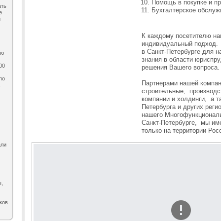
Помощь в покупке и п
ать
Бухгалтерское обслужи
е
и
К каждому посетителю на
индивидуальный подход. 
в Санкт-Петербурге для 
ию
знания в области юриспру
00
решения Вашего вопроса
по
Партнерами нашей компан
,
строительные, производс
компании и холдинги, а т
Петербурга и других реги
нашего Многофункциональ
Санкт-Петербурге, мы им
только на территории Рос
али
ы,
ков