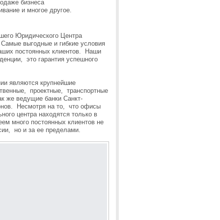
родаже бизнеса
вание и многое другое.
шего Юридического Центра
Самые выгодные и гибкие условия
наших постоянных клиентов. Наши
денции, это гарантия успешного
.
ии являются крупнейшие
твенные, проектные, транспортные
ак же ведущие банки Санкт-
онов. Несмотря на то, что офисы
ного центра находятся только в
еем много постоянных клиентов не
сии, но и за ее пределами.