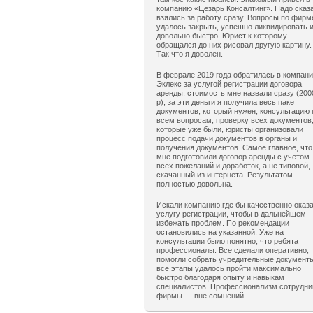
компанию «Цезарь Консалтинг». Надо сказ
взялись за работу сразу. Вопросы по фирм
удалось закрыть, успешно ликвидировать 
довольно быстро. Юрист к которому
обращался до них рисовал другую картину.
Так что я доволен.
В феврале 2019 года обратилась в компан
Эклекс за услугой регистрации договора
аренды, стоимость мне назвали сразу (200
р), за эти деньги я получила весь пакет
документов, который нужен, консультацию 
всем вопросам, проверку всех документов
которые уже были, юристы организовали
процесс подачи документов в органы и
получения документов. Самое главное, что
мне подготовили договор аренды с учетом
всех пожеланий и доработок, а не типовой,
скачанный из интернета. Результатом
полностью довольна.
Искали компанию,где бы качественно оказ
услугу регистрации, чтобы в дальнейшем
избежать проблем. По рекомендации
остановились на указанной. Уже на
консультации было понятно, что ребята
профессионалы. Все сделали оперативно,
помогли собрать учредительные документ
все этапы удалось пройти максимально
быстро благодаря опыту и навыкам
специалистов. Профессионализм сотрудни
фирмы — вне сомнений.