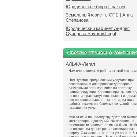
Юридическое бюро Практик
Земельный юрист в СПБ | Анна
Степанова
Юридический кабинет Андрея
Суворова Suvorov.Legal
Свежие отзывы о компани
АЛЬФА-Легал
Нам очень помогли ребята из этой конторы
Пользуемся юридическими услугами при
составлении и для проверке договоров с
различными организациями на поставку
нашей продукции. Хорошие юристы, никогд
не спешат, расскажут все нюансы и сдела
все профессионально - за почти два года
работы никаких проблемных ситуаций пос
оказания их услуг.
Мне от отца по наследству достался бизнес
мягко говоря недоходный. Ни желания, ни
возможности заниматься им не было. Чтоб
не влететь на деньги решил ликвидировать
фирму. Оказалось это не так уж просто. Б
там кое-какие нюансы. Знакомый привел в