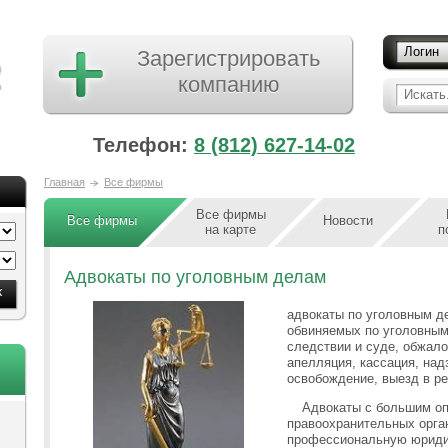
Логин
Зарегистрировать
компанию
Искать.
Телефон:
8 (812) 627-14-02
Главная
Все фирмы
Все фирмы
Все фирмы
Новости
на карте
п
Адвокаты по уголовным делам
адвокаты по уголовным д
обвиняемых по уголовным
следствии и суде, обжало
апелляция, кассация, над
освобождение, выезд в р
Адвокаты с большим оп
правоохранительных орга
профессиональную юриди