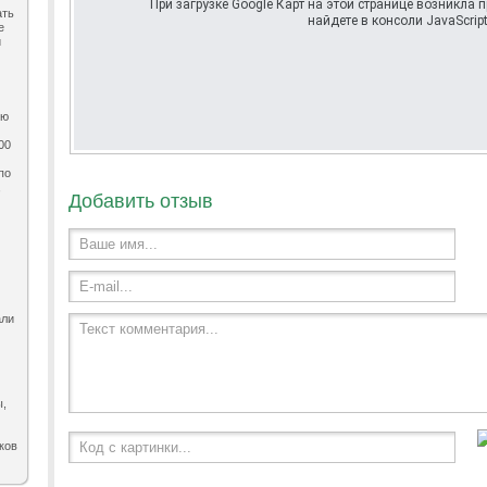
При загрузке Google Карт на этой странице возникла
ать
найдете в консоли JavaScript
е
и
ию
00
по
,
Добавить отзыв
Ваше имя...
E-mail...
али
Текст комментария...
ы,
ков
Код с картинки...