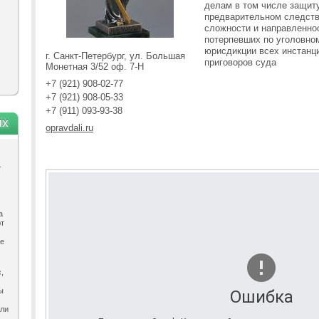
делам в том числе защит
предварительном следств
сложности и направленно
потерпевших по уголовно
юрисдикции всех инстанц
г. Санкт-Петербург, ул. Большая
приговоров суда
Монетная 3/52 оф. 7-Н
+7 (921) 908-02-77
+7 (921) 908-05-33
+7 (911) 093-93-38
ях
opravdali.ru
.
а
ют
ле
,
ы
Ошибка
ыли