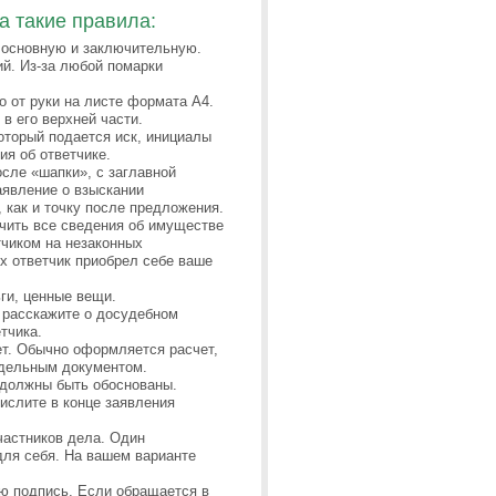
а такие правила:
 основную и заключительную.
ий. Из-за любой помарки
о от руки на листе формата А4.
в его верхней части.
оторый подается иск, инициалы
ия об ответчике.
осле «шапки», с заглавной
аявление о взыскании
 как и точку после предложения.
чить все сведения об имуществе
тчиком на незаконных
ых ответчик приобрел себе ваше
ги, ценные вещи.
 расскажите о досудебном
тчика.
ет. Обычно оформляется расчет,
тдельным документом.
 должны быть обоснованы.
числите в конце заявления
частников дела. Один
 для себя. На вашем варианте
ую подпись. Если обращается в