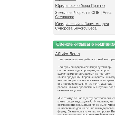
Юридическое бюро Практик
Земельный юрист в СПБ | Анна
Степанова
Юридический кабинет Андрея
Суворова Suvorov.Legal
Свежие отзывы о компани
АЛЬФА-Легал
Нам очень помогли ребята из этой конторы
Пользуемся юридическими услугами при
составлении и для проверке договоров с
различными организациями на поставку
нашей продукции. Хорошие юристы, никогд
не спешат, расскажут все нюансы и сдела
все профессионально - за почти два года
работы никаких проблемных ситуаций пос
оказания их услуг.
Мне от отца по наследству достался бизнес
мягко говоря недоходный. Ни желания, ни
возможности заниматься им не было. Чтоб
не влететь на деньги решил ликвидировать
фирму. Оказалось это не так уж просто. Б
там кое-какие нюансы. Знакомый привел в