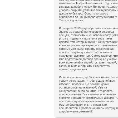
компанию «Цезарь Консалтинг». Надо сказ
взялись за работу сразу. Вопросы по фирм
удалось закрыть, успешно ликвидировать 
довольно быстро. Юрист к которому
обращался до них рисовал другую картину.
Так что я доволен.
В феврале 2019 года обратилась в компан
Эклекс за услугой регистрации договора
аренды, стоимость мне назвали сразу (200
р), за эти деньги я получила весь пакет
документов, который нужен, консультацию 
всем вопросам, проверку всех документов
которые уже были, юристы организовали
процесс подачи документов в органы и
получения документов. Самое главное, что
мне подготовили договор аренды с учетом
всех пожеланий и доработок, а не типовой,
скачанный из интернета. Результатом
полностью довольна.
Искали компанию,где бы качественно оказ
услугу регистрации, чтобы в дальнейшем
избежать проблем. По рекомендации
остановились на указанной. Уже на
консультации было понятно, что ребята
профессионалы. Все сделали оперативно,
помогли собрать учредительные документ
все этапы удалось пройти максимально
быстро благодаря опыту и навыкам
специалистов. Профессионализм сотрудни
фирмы — вне сомнений.