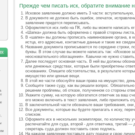
Прежде чем писать иск, обратите внимание н
Исковое заявление должно иметь 3 части: вступительную,
В документе не должно быть ошибок, опечаток, исправлен
заявление придется переписывать.
Оформляется иск либо на ПК, либо вы можете написать ег
«Шапка» должна быть оформлена с правой стороны листа, 
В «шапке» вы должны прописать наименование органа, в к
истца, его адресные, контактные данные и такие же сведен
Название документа прописывается по середине строки, п
ях
буквы. В этом случае вы можете написать так: «Исковое з
неосновательного обогащения». Кавычки не нужно ставить,
Далее последует основная часть. В ней вы должны обозна
или денежных средствах, которые были приобретены отве
.
основаниях. Опишите обстоятельства, в результате котор
имущество или ценные вещи.
В этой же части обоснуйте ваши права на имущество, день
Сообщите также суду, как вы решали вопрос. Обязательно
решении проблемы, об отказе, полученном со стороны отве
а
ют
Укажите сумму, на которую обогатился ответчик за ваш сч
его можно включить в текст заявления, либо приложить о
ле
В заключительной части обозначьте ваши требования, они
Все документы, которые вы будете прилагать к иску, пере
списком.
,
Оформите иск в нескольких экземплярах, по количеству у
ы
распечатайте для суда, второй - для ответчика, третий —
секретарь суда должен поставить свою подпись.
ыли
На каждом заявлении поставьте дату подачи и свою личн