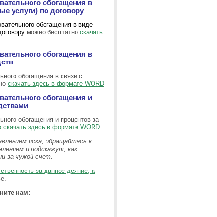
овательного обогащения в
ые услуги) по договору
овательного обогащения в виде
договору
можно бесплатно
скачать
овательного обогащения в
дств
ьного обогащения в связи с
тно
скачать здесь в формате WORD
овательного обогащения и
дствами
ьного обогащения и процентов за
о скачать здесь в формате WORD
авлением иска, обращайтесь к
лением и подскажут, как
ии за чужой счет.
тственность за данное деяние, а
е.
ните нам: