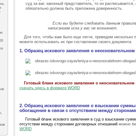
суд за вас законный представитель, то он расписывается,
ать
е
обязательно должна быть приложена доверенность.
и
Если вы будете следовать данным правила
написанием иска у вас не возникнет.
ию
Для того, чтобы вам было еще легче, приведем несколько 
00
можете использовать их при составлении своего документа.
по
1. Образец искового заявления о неосновательном
,
Готовый бланк искового заявления о неосновательном
скачать здесь в формате WORD
али
2. Образец искового заявления о взыскании сумм
обогащения в связи с отсутствием между сторона
ы,
Готовый бланк искового заявления в суд о взыскании сумм
отсутствии между сторонами договорных отношений
можно бе
ков
WORD