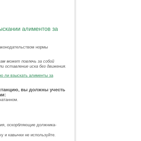
ыскании алиментов за
аконодательством нормы
ам может повлечь за собой
и оставление иска без движения.
о ли взыскать алименты за
станцию, вы должны учесть
ам:
чатанном.
ния, оскорбляющие должника-
у и кавычки не используйте.