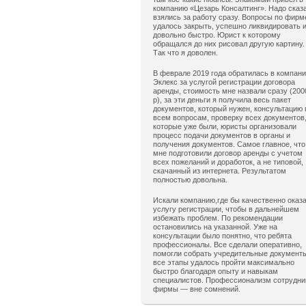
компанию «Цезарь Консалтинг». Надо сказ
взялись за работу сразу. Вопросы по фирм
удалось закрыть, успешно ликвидировать 
довольно быстро. Юрист к которому
обращался до них рисовал другую картину.
Так что я доволен.
В феврале 2019 года обратилась в компан
Эклекс за услугой регистрации договора
аренды, стоимость мне назвали сразу (200
р), за эти деньги я получила весь пакет
документов, который нужен, консультацию 
всем вопросам, проверку всех документов
которые уже были, юристы организовали
процесс подачи документов в органы и
получения документов. Самое главное, что
мне подготовили договор аренды с учетом
всех пожеланий и доработок, а не типовой,
скачанный из интернета. Результатом
полностью довольна.
Искали компанию,где бы качественно оказ
услугу регистрации, чтобы в дальнейшем
избежать проблем. По рекомендации
остановились на указанной. Уже на
консультации было понятно, что ребята
профессионалы. Все сделали оперативно,
помогли собрать учредительные документ
все этапы удалось пройти максимально
быстро благодаря опыту и навыкам
специалистов. Профессионализм сотрудни
фирмы — вне сомнений.