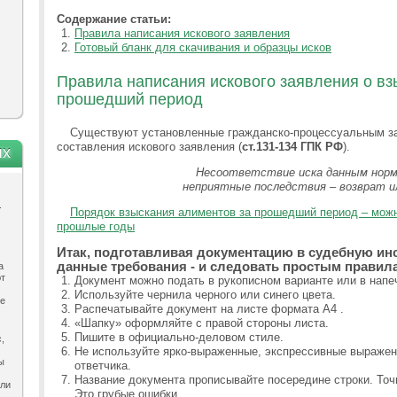
Содержание статьи:
Правила написания искового заявления
Готовый бланк для скачивания и образцы исков
Правила написания искового заявления о вз
прошедший период
Существуют установленные гражданско-процессуальным з
составления искового заявления (
ст.131-134 ГПК РФ
).
ях
Несоответствие иска данным норм
неприятные последствия – возврат ил
.
Порядок взыскания алиментов за прошедший период – можн
прошлые годы
Итак, подготавливая документацию в судебную ин
данные требования - и следовать простым правил
а
ют
Документ можно подать в рукописном варианте или в напе
Используйте чернила черного или синего цвета.
ле
Распечатывайте документ на листе формата А4 .
«Шапку» оформляйте с правой стороны листа.
Пишите в официально-деловом стиле.
,
Не используйте ярко-выраженные, экспрессивные выраже
ы
ответчика.
Название документа прописывайте посередине строки. Точк
ыли
Это грубые ошибки.