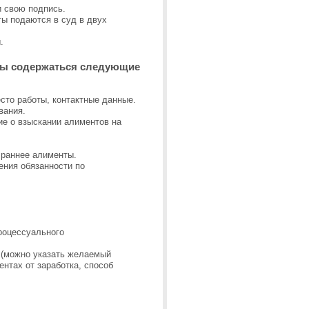
и свою подпись.
ты подаются в суд в двух
.
жны содержаться следующие
сто работы, контактные данные.
вания.
ие о взыскании алиментов на
 раннее алименты.
ения обязанности по
роцессуального
 (можно указать желаемый
нтах от заработка, способ