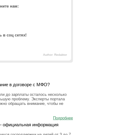
ните нам:
 в соц сетях!
Author: Redaktor
ание в договоре с МФО?
ли до зарплаты осталось несколько
льшую проблему. Эксперты портала
ужно обращать внимание, чтобы не
Подробнее
а — официальная информация
ихся господдержки на детей от 3 до 7