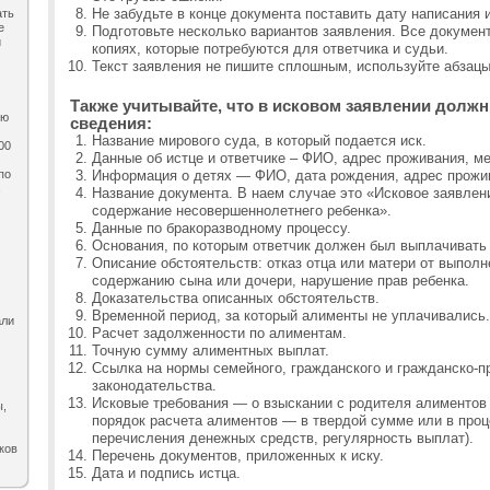
Не забудьте в конце документа поставить дату написания 
ать
е
Подготовьте несколько вариантов заявления. Все докумен
и
копиях, которые потребуются для ответчика и судьи.
Текст заявления не пишите сплошным, используйте абзацы
Также учитывайте, что в исковом заявлении дол
ию
сведения:
Название мирового суда, в который подается иск.
00
Данные об истце и ответчике – ФИО, адрес проживания, ме
по
Информация о детях — ФИО, дата рождения, адрес прожи
,
Название документа. В наем случае это «Исковое заявлен
содержание несовершеннолетнего ребенка».
Данные по бракоразводному процессу.
Основания, по которым ответчик должен был выплачивать
Описание обстоятельств: отказ отца или матери от выполн
содержанию сына или дочери, нарушение прав ребенка.
Доказательства описанных обстоятельств.
Временной период, за который алименты не уплачивались.
али
Расчет задолженности по алиментам.
Точную сумму алиментных выплат.
Ссылка на нормы семейного, гражданского и гражданско-п
законодательства.
Исковые требования — о взыскании с родителя алиментов
ы,
порядок расчета алиментов — в твердой сумме или в проце
перечисления денежных средств, регулярность выплат).
ков
Перечень документов, приложенных к иску.
Дата и подпись истца.