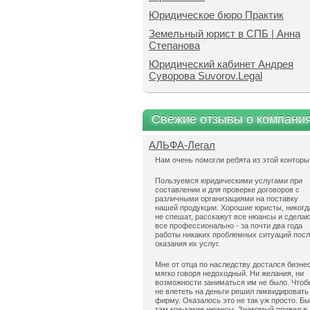
Юридическое бюро Практик
Земельный юрист в СПБ | Анна
Степанова
Юридический кабинет Андрея
Суворова Suvorov.Legal
Свежие отзывы о компани
АЛЬФА-Легал
Нам очень помогли ребята из этой конторы
Пользуемся юридическими услугами при
составлении и для проверке договоров с
различными организациями на поставку
нашей продукции. Хорошие юристы, никогд
не спешат, расскажут все нюансы и сдела
все профессионально - за почти два года
работы никаких проблемных ситуаций пос
оказания их услуг.
Мне от отца по наследству достался бизнес
мягко говоря недоходный. Ни желания, ни
возможности заниматься им не было. Чтоб
не влететь на деньги решил ликвидировать
фирму. Оказалось это не так уж просто. Б
там кое-какие нюансы. Знакомый привел в