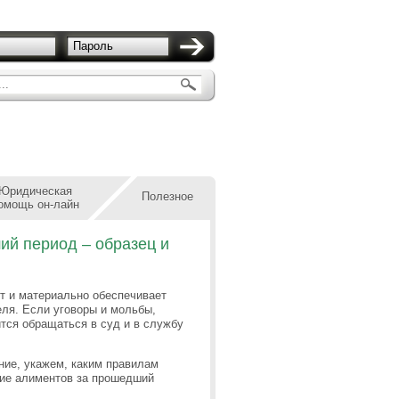
Пароль
..
Юридическая
Полезное
омощь он-лайн
ий период – образец и
ет и материально обеспечивает
еля. Если уговоры и мольбы,
ится обращаться в суд и в службу
ение, укажем, каким правилам
ание алиментов за прошедший