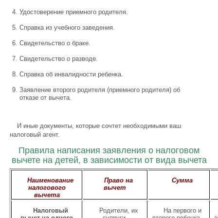
Удостоверение приемного родителя.
Справка из учебного заведения.
Свидетельство о браке.
Свидетельство о разводе.
Справка об инвалидности ребенка.
Заявление второго родителя (приемного родителя) об
отказе от вычета.
И иные документы, которые сочтет необходимыми ваш
налоговый агент.
Правила написания заявления о налоговом
вычете на детей, в зависимости от вида вычета
Наименование
Право на
Сумма
налогового
вычет
вычета
Налоговый
Родители, их
На первого и
вычет на одного
супруги,
второго ребенка –
з