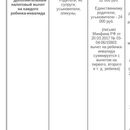
Дополнительный
Родители, их
12 000 руб.
налоговый вычет
супруги,
Единственному
на каждого
усыновители,
родителю,
ребенка-инвалида
опекуны,
усыновителю - 24
000 руб.
р
(письмо
Минфина РФ от
20.03.2017 № 03-
04-06/15803:
м
вычет на ребенка-
инвалида
суммируется с
вычетом на
первого, второго
и т. д. ребенка)