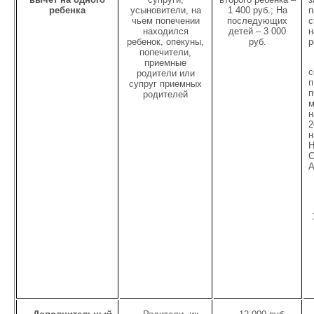
ребенка
усыновители, на
1 400 руб.; На
п
чьем попечении
последующих
с
находился
детей – 3 000
н
ребенок, опекуны,
руб.
попечители,
приемные
с
родители или
п
супруг приемных
п
родителей
м
н
2
н
Н
С
А