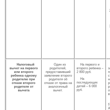
Налоговый
Один из
На первого и
вычет на первого
родителей,
второго ребенка –
з
или второго
предоставивший
2 800 руб.
п
ребенка одному
заявление второго
с
На
родителю при
родителя об
н
последующих
отказе второго
отказе от права на
р
детей – 6 000
родителя от
аналогичный
р
руб.
вычета
вычет.
о
в
Г
А