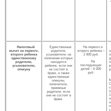
Налоговый
Единственные
На первого и
вычет на первого,
родители,
второго ребенка –
з
второго ребенка
усыновители, на
2 800 руб.
п
единственному
попечении которых
д
На
родителю,
находится
н
последующих
усыновителю,
ребенок, если они
р
детей – 6 000
опекуну
не состоят в
руб.
браке, а также
единственные
М
опекуны,
С
попечители,
с
приемные
п
родители, если
1
они не состоят в
п
браке.
н
п
с