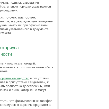
ручить подпись завещания
обязательном порядке указываются
рикладчику.
, по сути, паспортом,
ментов, подтверждающих владение
учае, иметь их при оформлении
изнаки указываемого в документе
 текста.
отариуса
нности
ить и подписать каждый,
 – только в этом случае можно быть
ников.
формить наследство
в отсутствии
нта в присутствии свидетелей, к
ыть полностью дееспособны, ими
о как и лица, которые не могут
метить, что фиксированных тарифов
нотариусом с верхним пределом в