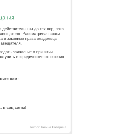
щания
я действительным до тех пор, пока
завещателя. Рассматривая сроки
ка в законные права владельца
 завещателя.
подать заявление о принятии
вступить в юридические отношения
ните нам:
 в соц сетях!
Author: Галина Сапарина