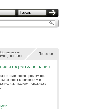
Пароль
..
Юридическая
Полезное
омощь он-лайн
ения и форма завещания
омное количество проблем при
еки известным опасениям и
щание, как правило, переживают
е.
сроки