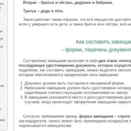
Вторая – братья и сёстры, дедушки и бабушки.
ать
е
Третья – дяди и тёти.
и
Закон работает таким образом, что всё имущество достаёт
если у умершего есть дети, а также братья или сёстры, всё 
ию
00
Как составить завеща
по
– форма, перечень документ
,
Составление завещания включает в себя
два этапа: непос
последующее удостоверение документа, которое осущест
подробнее, как составить завещание, можно выделить нескол
которым обеспечивается юридическая сила завещания:
Документ должен быть составлен в письменной форме.
али
Написанное завещание должно быть удостоверено нотари
наделённым соответствующими полномочиями по закону.
В завещании указывается место и дата удостоверения док
случаев, когда происходит оформление завещания закрыто
ы,
Согласно требованиям закона,
форма завещания – строго
ков
наследодателя, запись может быть произведена нотариусом п
подписывается завещателем.