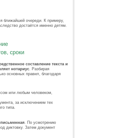
ся ближайшей очереди. К примеру,
наследство достаётся именно детям.
ние
ов, сроки
редственное составление текста и
вляет нотариус
. Разбирая
ько основных правил, благодаря
усом или любым человеком,
умента, за исключением тех
го типа.
 письменная
. По усмотрению
од диктовку. Затем документ