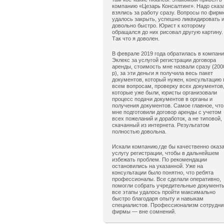
компанию «Цезарь Консалтинг». Надо сказ
взялись за работу сразу. Вопросы по фирм
удалось закрыть, успешно ликвидировать 
довольно быстро. Юрист к которому
обращался до них рисовал другую картину.
Так что я доволен.
В феврале 2019 года обратилась в компан
Эклекс за услугой регистрации договора
аренды, стоимость мне назвали сразу (200
р), за эти деньги я получила весь пакет
документов, который нужен, консультацию 
всем вопросам, проверку всех документов
которые уже были, юристы организовали
процесс подачи документов в органы и
получения документов. Самое главное, что
мне подготовили договор аренды с учетом
всех пожеланий и доработок, а не типовой,
скачанный из интернета. Результатом
полностью довольна.
Искали компанию,где бы качественно оказ
услугу регистрации, чтобы в дальнейшем
избежать проблем. По рекомендации
остановились на указанной. Уже на
консультации было понятно, что ребята
профессионалы. Все сделали оперативно,
помогли собрать учредительные документ
все этапы удалось пройти максимально
быстро благодаря опыту и навыкам
специалистов. Профессионализм сотрудни
фирмы — вне сомнений.