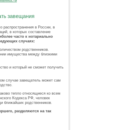
обенности
ать завещания
о распространения в России, в
аций, в которых составление
иболее часто к нотариально
ледующих случаях:
оличеством родственников.
ении имущества между близкими
ство и который не сможет получить
ком случае завещатель может сам
одство.
наково тепло относящиеся ко всем
нского Кодекса РФ, человек
ди ближайших родственников.
ршего, разделяются на так