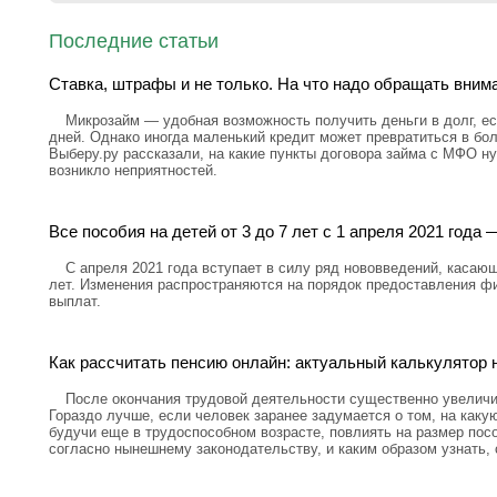
Последние статьи
Ставка, штрафы и не только. На что надо обращать вним
Микрозайм — удобная возможность получить деньги в долг, ес
дней. Однако иногда маленький кредит может превратиться в бо
Выберу.ру рассказали, на какие пункты договора займа с МФО н
возникло неприятностей.
Все пособия на детей от 3 до 7 лет с 1 апреля 2021 год
С апреля 2021 года вступает в силу ряд нововведений, касающ
лет. Изменения распространяются на порядок предоставления ф
выплат.
Как рассчитать пенсию онлайн: актуальный калькулятор н
После окончания трудовой деятельности существенно увелич
Гораздо лучше, если человек заранее задумается о том, на каку
будучи еще в трудоспособном возрасте, повлиять на размер посо
согласно нынешнему законодательству, и каким образом узнать,