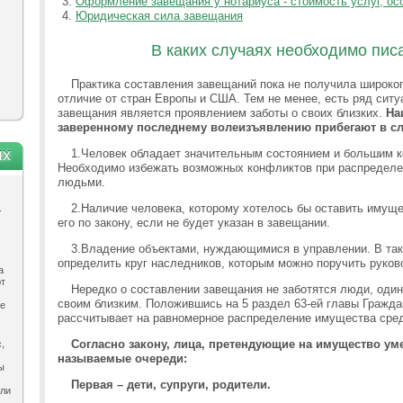
Оформление завещания у нотариуса - стоимость услуг, ос
Юридическая сила завещания
В каких случаях необходимо пис
Практика составления завещаний пока не получила широког
отличие от стран Европы и США. Тем не менее, есть ряд ситу
завещания является проявлением заботы о своих близких.
На
заверенному последнему волеизъявлению прибегают в с
ях
1.Человек обладает значительным состоянием и большим к
Необходимо избежать возможных конфликтов при распредел
людьми.
2.Наличие человека, которому хотелось бы оставить имуще
.
его по закону, если не будет указан в завещании.
3.Владение объектами, нуждающимися в управлении. В та
определить круг наследников, которым можно поручить руков
а
ют
Нередко о составлении завещания не заботятся люди, оди
своим близким. Положившись на 5 раздел 63-ей главы Гражда
ле
рассчитывает на равномерное распределение имущества сре
Согласно закону, лица, претендующие на имущество уме
,
называемые очереди:
ы
Первая – дети, супруги, родители.
ыли