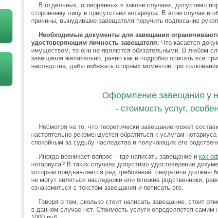
В отдельных, оговорённых в законе случаях, допустимо по
стороннему лицу в присутствии нотариуса. В этом случае в 
причины, вынудившие завещателя поручить подписание рукоп
Необходимые документы для завещания ограничиваются
удостоверяющим личность завещателя.
Что касается доку
имуществом, то они не являются обязательными. В любом сл
завещания желательно, равно как и подробно описать все пр
наследства, дабы избежать спорных моментов при толковании
Оформление завещания у н
- стоимость услуг, особе
Несмотря на то, что теоретически завещание может состав
настоятельно рекомендуется обратиться к услугам нотариуса
спокойным за судьбу наследства и получающих его родствен
Иногда возникает вопрос – где написать завещание и
как о
нотариуса? В таких случаях допустимо удостоверение докуме
которым предъявляется ряд требований: свидетели должны б
не могут являться наследники или близкие родственники, равн
ознакомиться с текстом завещания и пописать его.
Говоря о том, сколько стоит написать завещание, стоит от
в данном случае нет. Стоимость услуги определяется самим 
1000 руб.