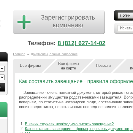
Логин
Зарегистрировать
компанию
Искать.
Телефон:
8 (812) 627-14-02
Главная
Документы, бланки, заявления
Все фирмы
Все фирмы
Новости
на карте
п
Как составить завещание - правила оформл
Завещание - очень полезный документ, который решает огр
распределении имущества родственниками завещателя.
Вопр
поверьям, по статистике нотариусов люди, составившие заве
своих сверстников, не оставивших последнее волеизъявлени
В каких случаях необходимо писать завещание?
Как составить завещание – форма, перечень документов, 