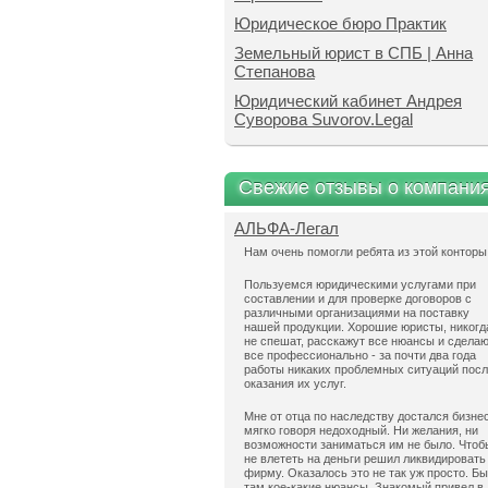
Юридическое бюро Практик
Земельный юрист в СПБ | Анна
Степанова
Юридический кабинет Андрея
Суворова Suvorov.Legal
Свежие отзывы о компани
АЛЬФА-Легал
Нам очень помогли ребята из этой конторы
Пользуемся юридическими услугами при
составлении и для проверке договоров с
различными организациями на поставку
нашей продукции. Хорошие юристы, никогд
не спешат, расскажут все нюансы и сдела
все профессионально - за почти два года
работы никаких проблемных ситуаций пос
оказания их услуг.
Мне от отца по наследству достался бизнес
мягко говоря недоходный. Ни желания, ни
возможности заниматься им не было. Чтоб
не влететь на деньги решил ликвидировать
фирму. Оказалось это не так уж просто. Б
там кое-какие нюансы. Знакомый привел в