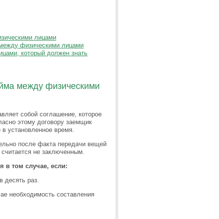
изическими лицами
 между физическими лицами
ицами, который должен знать
айма между физическими
авляет собой соглашение, которое
ласно этому договору заемщик
 в установленное время.
ельно после факта передачи вещей
р считается не заключенным.
 в том случае, если:
 десять раз.
чае необходимость составления