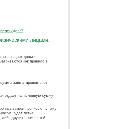
вратить долг?
физическими лицами,
е возвращает деньги.
матриваются как правило в
суммы займа, проценты от
ик отдает начисленную сумму
рописываться прописью. К тому
бразом будет легче
 либо других сложностей.