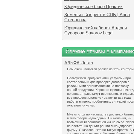
Юридическое бюро Практик
Земельный юрист в СПБ | Анна
Степанова
Юридический кабинет Андрея
Суворова Suvorov.Legal
Свежие отзывы о компани
АЛЬФА-Легал
Нам очень помогли ребята из этой конторы
Пользуемся юридическими услугами при
составлении и для проверке договоров с
различными организациями на поставку
нашей продукции. Хорошие юристы, никогд
не спешат, расскажут все нюансы и сдела
все профессионально - за почти два года
работы никаких проблемных ситуаций пос
оказания их услуг.
Мне от отца по наследству достался бизнес
мягко говоря недоходный. Ни желания, ни
возможности заниматься им не было. Чтоб
не влететь на деньги решил ликвидировать
фирму. Оказалось это не так уж просто. Б
там кое-какие нюансы. Знакомый привел в