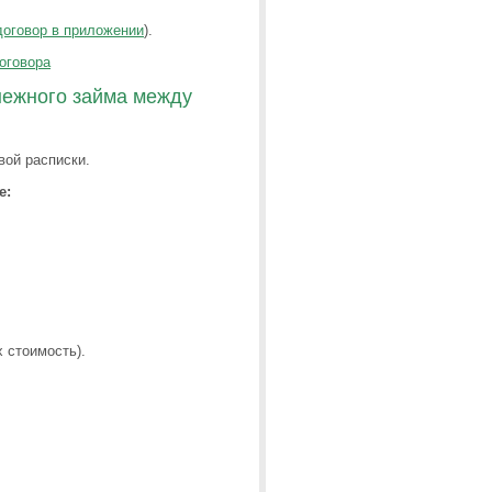
договор в приложении
).
оговора
нежного займа между
вой расписки.
е:
 стоимость).