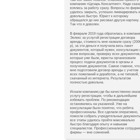
компанию «Цезарь Консалтинг». Надо сказ
взялись за работу сразу. Вопросы по фирм
удалось закрыть, успешно ликвидировать 
довольно быстро. Юрист к которому
обращался до них рисовал другую картину.
Так что я доволен.
В феврале 2019 года обратилась в компан
Эклекс за услугой регистрации договора
аренды, стоимость мне назвали сразу (200
р), за эти деньги я получила весь пакет
документов, который нужен, консультацию 
всем вопросам, проверку всех документов
которые уже были, юристы организовали
процесс подачи документов в органы и
получения документов. Самое главное, что
мне подготовили договор аренды с учетом
всех пожеланий и доработок, а не типовой,
скачанный из интернета. Результатом
полностью довольна.
Искали компанию,где бы качественно оказ
услугу регистрации, чтобы в дальнейшем
избежать проблем. По рекомендации
остановились на указанной. Уже на
консультации было понятно, что ребята
профессионалы. Все сделали оперативно,
помогли собрать учредительные документ
все этапы удалось пройти максимально
быстро благодаря опыту и навыкам
специалистов. Профессионализм сотрудни
фирмы — вне сомнений.