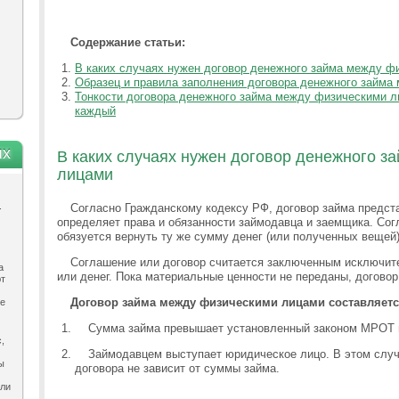
Содержание статьи:
В каких случаях нужен договор денежного займа между ф
Образец и правила заполнения договора денежного займа
Тонкости договора денежного займа между физическими л
каждый
ях
В каких случаях нужен договор денежного з
лицами
.
Согласно Гражданскому кодексу РФ, договор займа предст
определяет права и обязанности займодавца и заемщика. Сог
обязуется вернуть ту же сумму денег (или полученных вещей)
Соглашение или договор считается заключенным исключит
а
или денег. Пока материальные ценности не переданы, догово
ют
Договор займа между физическими лицами составляется
ле
Сумма займа превышает установленный законом МРОТ в
,
Займодавцем выступает юридическое лицо. В этом слу
ы
договора не зависит от суммы займа.
ыли