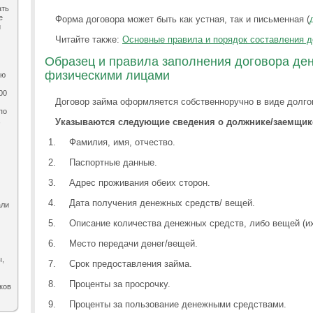
ать
е
Форма договора может быть как устная, так и письменная (
и
Читайте также:
Основные правила и порядок составления д
Образец и правила заполнения договора де
физическими лицами
ию
00
Договор займа оформляется собственноручно в виде долго
по
,
Указываются следующие сведения о должнике/заемщик
Фамилия, имя, отчество.
Паспортные данные.
Адрес проживания обеих сторон.
Дата получения денежных средств/ вещей.
али
Описание количества денежных средств, либо вещей (их
Место передачи денег/вещей.
ы,
Срок предоставления займа.
Проценты за просрочку.
ков
Проценты за пользование денежными средствами.