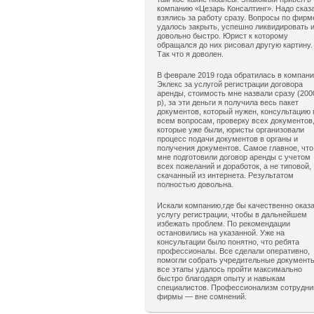
компанию «Цезарь Консалтинг». Надо сказ
взялись за работу сразу. Вопросы по фирм
удалось закрыть, успешно ликвидировать 
довольно быстро. Юрист к которому
обращался до них рисовал другую картину.
Так что я доволен.
В феврале 2019 года обратилась в компан
Эклекс за услугой регистрации договора
аренды, стоимость мне назвали сразу (200
р), за эти деньги я получила весь пакет
документов, который нужен, консультацию 
всем вопросам, проверку всех документов
которые уже были, юристы организовали
процесс подачи документов в органы и
получения документов. Самое главное, что
мне подготовили договор аренды с учетом
всех пожеланий и доработок, а не типовой,
скачанный из интернета. Результатом
полностью довольна.
Искали компанию,где бы качественно оказ
услугу регистрации, чтобы в дальнейшем
избежать проблем. По рекомендации
остановились на указанной. Уже на
консультации было понятно, что ребята
профессионалы. Все сделали оперативно,
помогли собрать учредительные документ
все этапы удалось пройти максимально
быстро благодаря опыту и навыкам
специалистов. Профессионализм сотрудни
фирмы — вне сомнений.