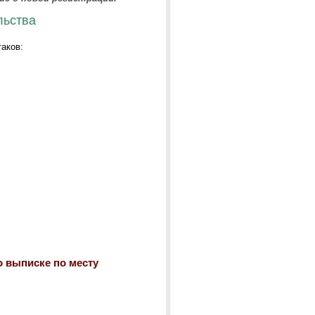
льства
таков:
о выписке по месту