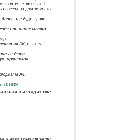
х понятия, стоит знать!
ь переезд на другое место
 далее
, где будет у вас
езда или новое место
мут.
текст на ПК
, а затем -
ись и дата.
р, прочерков.
 формата А4.
бывания
бывания выглядит так:
ие о новой регистрации.