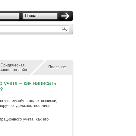
Пароль
..
Юридическая
Полезное
омощь он-лайн
 учета – как написать
к?
нную службу в целях выписки,
норучно, должностное лицо
рационного учета, как его