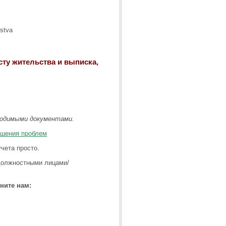
сту жительства и выписка,
ходимыми документами.
ешения проблем
учета просто.
 должностными лицами/
ните нам: