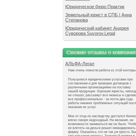
Юридическое бюро Практик
Земельный юрист в СПБ | Анна
Степанова
Юридический кабинет Андрея
Суворова Suvorov.Legal
Свежие отзывы о компани
АЛЬФА-Легал
Нам очень помогли ребята из этой конторы
Пользуемся юридическими услугами при
составлении и для проверке договоров с
различными организациями на поставку
нашей продукции. Хорошие юристы, никогд
не спешат, расскажут все нюансы и сдела
все профессионально - за почти два года
работы никаких проблемных ситуаций пос
оказания их услуг.
Мне от отца по наследству достался бизнес
мягко говоря недоходный. Ни желания, ни
возможности заниматься им не было. Чтоб
не влететь на деньги решил ликвидировать
фирму. Оказалось это не так уж просто. Б
там кое-какие нюансы. Знакомый привел в