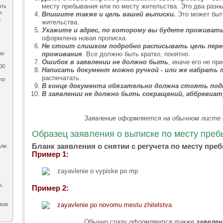
месту пребывания или по месту жительства. Это два разны
ать
е
Впишите также и цель вашей выписки.
Это может быт
и
жительства.
Укажите и адрес, по которому вы будете проживать
оформлена новая прописка.
Не стоит слишком подробно расписывать цель пере
ию
проживания
. Все должно быть кратко, понятно.
Ошибок в заявлении не должно быть
, иначе его не при
00
Написать документ можно ручкой - или же набрать 
распечатать.
по
В конце документа обязательно должна стоять подп
,
В заявлении не должно быть сокращений, аббревиату
Заявление оформляется на обычном листе
Образец заявления о выписке по месту пре
Бланк заявления о снятии с регучета по месту пре
али
Пример 1:
ы,
Пример 2:
ков
Обычно сразу оформляется также
заявлен