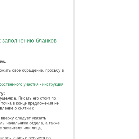
к заполнению бланков
нк.
ожить свое обращение, просьбу в
обственного участия - инструкция
у:
кумента.
Писать его стоит по
и точка в конце предложения не
вление о снятии с
 вверху следует указать
лы начальника отдела, а также
е заявителя или лица,
исать, снять с регучета по