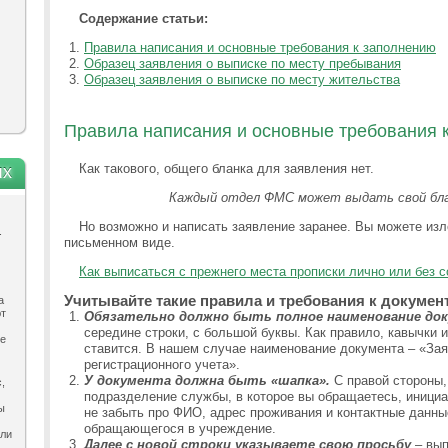
Содержание статьи:
Правила написания и основные требования к заполнению
Образец заявления о выписке по месту пребывания
Образец заявления о выписке по месту жительства
Правила написания и основные требования 
Как такового, общего бланка для заявления нет.
ях
Каждый отдел ФМС может выдать свой бла
Но возможно и написать заявление заранее. Вы можете изл
.
письменном виде.
Как выписаться с прежнего места прописки лично или без с
Учитывайте такие правила и требования к документ
а
ют
Обязательно должно быть полное наименование до
середине строки, с большой буквы. Как правило, кавычки 
ле
ставится. В нашем случае наименование документа – «Зая
регистрационного учета».
У документа должна быть «шапка».
С правой стороны,
,
подразделение службы, в которое вы обращаетесь, инициа
ы
не забыть про ФИО, адрес проживания и контактные данны
обращающегося в учреждение.
ыли
Далее с новой строки указываете свою просьбу
– вып