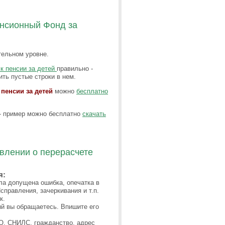
енсионный Фонд за
тельном уровне.
 к пенсии за детей
правильно -
ить пустые строки в нем.
пенсии за детей
можно
бесплатно
- пример можно бесплатно
скачать
влении о перерасчете
я:
ла допущена ошибка, опечатка в
справления, зачеркивания и т.п.
к.
ый вы обращаетесь. Впишите его
ИО, СНИЛС, гражданство, адрес