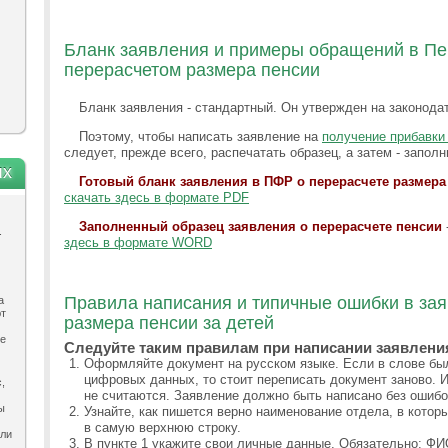
Бланк заявления и примеры обращений в П
перерасчетом размера пенсии
Бланк заявления - стандартный. Он утвержден на законода
Поэтому, чтобы написать заявление на
получение прибавки
следует, прежде всего, распечатать образец, а затем - заполн
ях
Готовый бланк заявления в ПФР о перерасчете размера 
скачать здесь в формате PDF
Заполненный образец заявления о перерасчете пенсии
.
здесь в формате WORD
Правила написания и типичные ошибки в зая
а
ют
размера пенсии за детей
ле
Следуйте таким правилам при написании заявлени
Оформляйте документ на русском языке. Если в слове бы
цифровых данных, то стоит переписать документ заново. И
,
не считаются. Заявление должно быть написано без ошибо
ы
Узнайте, как пишется верно наименование отдела, в котор
в самую верхнюю строку.
ыли
В пункте 1 укажите свои личные данные. Обязательно: Ф