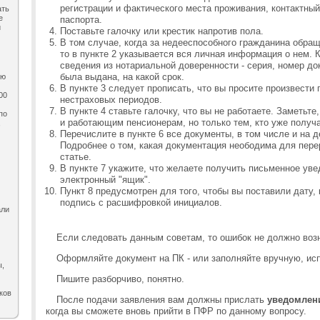
регистрации и фактического места проживания, контактны
ать
е
паспорта.
и
Поставьте галочку или крестик напротив пола.
В том случае, когда за недееспособного гражданина обра
то в пункте 2 указывается вся личная информация о нем. 
сведения из нотариальной доверенности - серия, номер док
была выдана, на какой срок.
ию
В пункте 3 следует прописать, что вы просите произвести 
00
нестраховых периодов.
В пункте 4 ставьте галочку, что вы не работаете. Заметьт
по
и работающим пенсионерам, но только тем, кто уже получ
,
Перечислите в пункте 6 все документы, в том числе и на д
Подробнее о том, какая документация неободима для пере
статье.
В пункте 7 укажите, что желаете получить письменное уве
электронный "ящик".
Пункт 8 предусмотрен для того, чтобы вы поставили дату,
подпись с расшифровкой инициалов.
али
Если следовать данным советам, то ошибок не должно воз
Оформляйте документ на ПК - или заполняйте вручную, исп
ы,
Пишите разборчиво, понятно.
ков
После подачи заявления вам должны прислать
уведомлен
когда вы сможете вновь прийти в ПФР по данному вопросу.