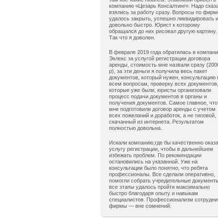
компанию «Цезарь Консалтинг». Надо сказ
взялись за работу сразу. Вопросы по фирм
удалось закрыть, успешно ликвидировать 
довольно быстро. Юрист к которому
обращался до них рисовал другую картину.
Так что я доволен.
В феврале 2019 года обратилась в компан
Эклекс за услугой регистрации договора
аренды, стоимость мне назвали сразу (200
р), за эти деньги я получила весь пакет
документов, который нужен, консультацию 
всем вопросам, проверку всех документов
которые уже были, юристы организовали
процесс подачи документов в органы и
получения документов. Самое главное, что
мне подготовили договор аренды с учетом
всех пожеланий и доработок, а не типовой,
скачанный из интернета. Результатом
полностью довольна.
Искали компанию,где бы качественно оказ
услугу регистрации, чтобы в дальнейшем
избежать проблем. По рекомендации
остановились на указанной. Уже на
консультации было понятно, что ребята
профессионалы. Все сделали оперативно,
помогли собрать учредительные документ
все этапы удалось пройти максимально
быстро благодаря опыту и навыкам
специалистов. Профессионализм сотрудни
фирмы — вне сомнений.