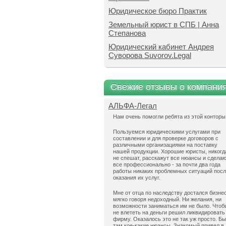
Юридическое бюро Практик
Земельный юрист в СПБ | Анна
Степанова
Юридический кабинет Андрея
Суворова Suvorov.Legal
Свежие отзывы о компани
АЛЬФА-Легал
Нам очень помогли ребята из этой конторы
Пользуемся юридическими услугами при
составлении и для проверке договоров с
различными организациями на поставку
нашей продукции. Хорошие юристы, никогд
не спешат, расскажут все нюансы и сдела
все профессионально - за почти два года
работы никаких проблемных ситуаций пос
оказания их услуг.
Мне от отца по наследству достался бизнес
мягко говоря недоходный. Ни желания, ни
возможности заниматься им не было. Чтоб
не влететь на деньги решил ликвидировать
фирму. Оказалось это не так уж просто. Б
там кое-какие нюансы. Знакомый привел в