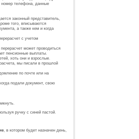
й номер телефона, данные
щается законный представитель,
Кроме того, вписываются
умента, а также кем и когда
перерасчет с учетом
е, перерасчет может проводиться
ает пенсионные выплаты.
етей, хоть они и взрослые.
расчета, мы писали в прошлой
домление по почте или на
 когда подали документ, свою
никнуть.
ользуя ручку с синей пастой.
ие
, в котором будет назначен день,