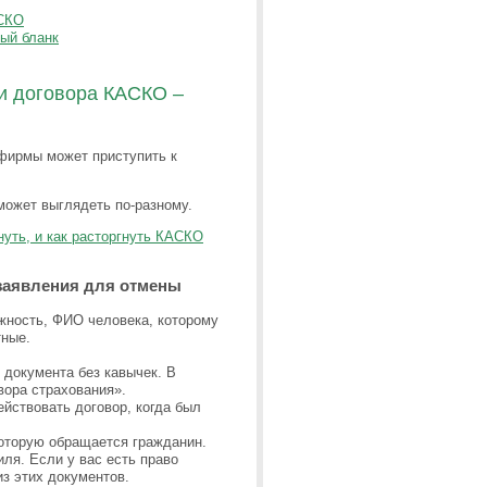
АСКО
вый бланк
и договора КАСКО –
 фирмы может приступить к
может выглядеть по-разному.
уть, и как расторгнуть КАСКО
заявления для отмены
жность, ФИО человека, которому
тные.
 документа без кавычек. В
вора страхования».
ействовать договор, когда был
которую обращается гражданин.
ля. Если у вас есть право
з этих документов.