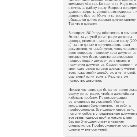
компанию «Цезарь Консалтинг». Надо сказ
взялись за работу сразу. Вопросы по фирм
удалось закрыть, успешно ликвидировать 
довольно быстро. Юрист к которому
обращался до них рисовал другую картину.
Так что я доволен.
В феврале 2019 года обратилась в компан
Эклекс за услугой регистрации договора
аренды, стоимость мне назвали сразу (200
р), за эти деньги я получила весь пакет
документов, который нужен, консультацию 
всем вопросам, проверку всех документов
которые уже были, юристы организовали
процесс подачи документов в органы и
получения документов. Самое главное, что
мне подготовили договор аренды с учетом
всех пожеланий и доработок, а не типовой,
скачанный из интернета. Результатом
полностью довольна.
Искали компанию,где бы качественно оказ
услугу регистрации, чтобы в дальнейшем
избежать проблем. По рекомендации
остановились на указанной. Уже на
консультации было понятно, что ребята
профессионалы. Все сделали оперативно,
помогли собрать учредительные документ
все этапы удалось пройти максимально
быстро благодаря опыту и навыкам
специалистов. Профессионализм сотрудни
фирмы — вне сомнений.