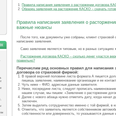
Правила написания заявления о расторжении договора К
Образец заявления на расторжение КАСКО – скачать гото
Правила написания заявления о расторжени
важные нюансы
После того, как документы уже собраны, клиент страховой
написанию заявления.
ях
Само заявление является типовым, но в разных ситуациях 
Расторжение договора КАСКО – сколько денег удастся верн
.
правильно?
Перечислим ряд основных правил для написания 
договора со страховой фирмой:
В правой верхней половине листа формата А пишется дол
а
пишешь заявление, наименование организации и ее контак
ют
Чуть ниже – ФИО, адресные данные заявителя.
ле
Ниже, посередине листа, следует прописать наименование
нашем случае, мы пишем: «Заявление о расторжении дого
Далее с нового абзаца нужно отметить дату, когда начал д
,
заключен.
Затем выделить сотрудничество именно с той фирмой, в 
ы
Отметить, что заявитель является собственником автомоби
ыли
собственности или доверенность, то указываются данные и