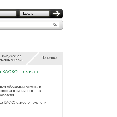
Пароль
..
Юридическая
Полезное
омощь он-лайн
а КАСКО – скачать
ном обращении клиента в
сировано письменно - так
хователя.
ора КАСКО самостоятельно, и