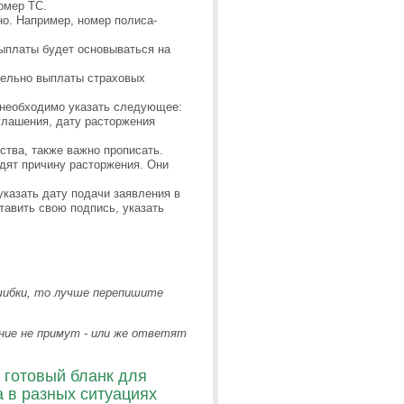
омер ТС.
о. Например, номер полиса-
выплаты будет основываться на
тельно выплаты страховых
 необходимо указать следующее:
глашения, дату расторжения
ства, также важно прописать.
дят причину расторжения. Они
указать дату подачи заявления в
тавить свою подпись, указать
ошибки, то лучше перепишите
ние не примут - или же ответят
 готовый бланк для
 в разных ситуациях