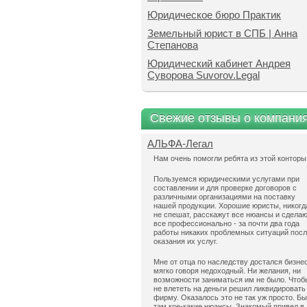
Юридическое бюро Практик
Земельный юрист в СПБ | Анна
Степанова
Юридический кабинет Андрея
Суворова Suvorov.Legal
Свежие отзывы о компани
АЛЬФА-Легал
Нам очень помогли ребята из этой конторы
Пользуемся юридическими услугами при
составлении и для проверке договоров с
различными организациями на поставку
нашей продукции. Хорошие юристы, никогд
не спешат, расскажут все нюансы и сдела
все профессионально - за почти два года
работы никаких проблемных ситуаций пос
оказания их услуг.
Мне от отца по наследству достался бизнес
мягко говоря недоходный. Ни желания, ни
возможности заниматься им не было. Чтоб
не влететь на деньги решил ликвидировать
фирму. Оказалось это не так уж просто. Б
там кое-какие нюансы. Знакомый привел в