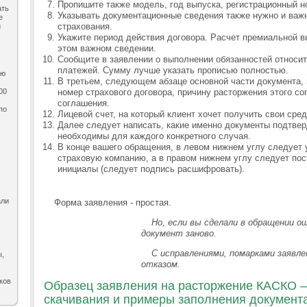
Пропишите также модель, год выпуска, регистрационный н
ать
Указывать документационные сведения также нужно и важн
е
страхования.
и
Укажите период действия договора. Расчет премиальной 
этом важном сведении.
Сообщите в заявлении о выполнении обязанностей относи
платежей. Сумму лучше указать прописью полностью.
ию
В третьем, следующем абзаце основной части документа,
00
номер страхового договора, причину расторжения этого со
соглашения.
по
Лицевой счет, на который клиент хочет получить свои сред
,
Далее следует написать, какие именно документы подтвер
необходимы для каждого конкретного случая.
В конце вашего обращения, в левом нижнем углу следует 
страховую компанию, а в правом нижнем углу следует пос
инициалы (следует подпись расшифровать).
али
Форма заявления - простая.
Но, если вы сделали в обращении 
документ заново.
С исправлениями, помарками заявле
ы,
отказом.
ков
Образец заявления на расторжение КАСКО –
скачивания и примеры заполнения документа