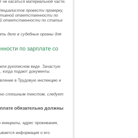
т не касаться материальной части.
пециалистов провести проверку,
ативной ответственности по
ной ответственности по статье
ть дело в судебные органы для
нности по зарплате со
 или рукописном виде. Зачастую
ь, когда подают документы.
аявление в Трудовую инспекцию и
ено сплошным текстом, следует
арплате обязательно должны
го инициалы, адрес проживания,
сывается информация о его