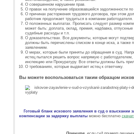
О совершенном нарушении прав.
О правах на получение образовавшейся задолженности по 
О причинах расторжения трудового договора, при этом дол
работник продолжает трудиться в компании работодателя.
О положенных выплатах. Прописать следует размер компен
может быть: доплата, оклад, премия, надбавка, отпускны
судебные расходы и т.п.
О доказательствах. Все документы, которые могут подтв
должны быть перечислены списком в конце иска, а также 
заявлением.
О мерах, которые были приняты до обращения в суд. Напр
истец пытался решить вопрос напрямую с работодателем,
инспекцию или Прокуратуру. Все ответы должны быть прил
О требованиях, которые выдвигает истец к ответчику.
Вы можете воспользоваться таким образцом исков
Готовый бланк искового заявления в суд о взыскании 
компенсации за задержку выплаты
можно бесплатно
скача
Помните
, если суд примет решени