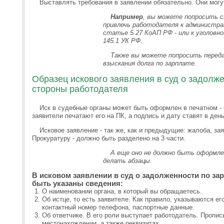
Выставлять требования в заявлении обязательно. Они могу
Например
, вы можете попросить с
привлечь работодателя к администр
статье 5.27 КоАП РФ - или к уголов
145.1 УК РФ.
Также вы можете попросить переда
взыскания долга по зарплате.
Образец искового заявления в суд о задолже
стороны работодателя
Иск в судебные органы может быть оформлен в печатном -
заявители печатают его на ПК, а подпись и дату ставят в ден
Исковое заявление - так же, как и предыдущие: жалоба, з
Прокуратуру - должно быть разделено на 3 части.
А еще оно не должно быть оформл
делать абзацы.
В исковом заявлении в суд о задолженности по з
быть указаны сведения:
О наименовании органа, в который вы обращаетесь.
Об истце, то есть заявителе. Как правило, указываются е
контактный номер телефона, паспортные данные.
Об ответчике. В его роли выступает работодатель. Пропи
местонахождении, а также реквизитах.