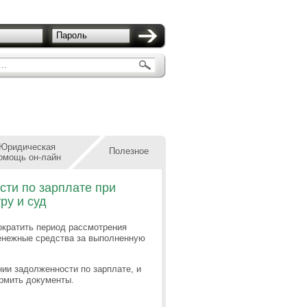
Пароль
..
Юридическая
Полезное
омощь он-лайн
сти по зарплате при
ру и суд
ократить период рассмотрения
енежные средства за выполненную
нии задолженности по зарплате, и
рмить документы.