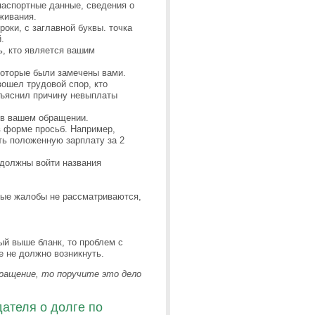
паспортные данные, сведения о
живания.
оки, с заглавной буквы. точка
.
ь, кто является вашим
которые были замечены вами.
зошел трудовой спор, кто
объяснил причину невыплаты
 в вашем обращении.
 форме просьб. Например,
ть положенную зарплату за 2
 должны войти названия
ные жалобы не рассматриваются,
ый выше бланк, то проблем с
 не должно возникнуть.
ращение, то поручите это дело
ателя о долге по