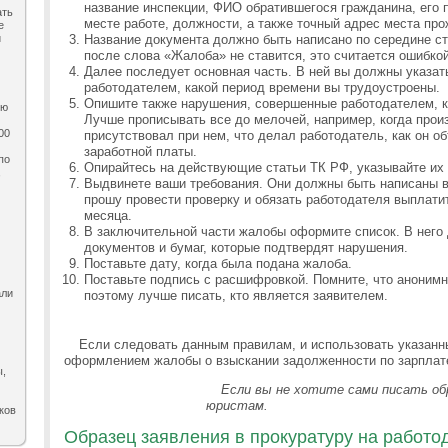
название инспекции, ФИО обратившегося гражданина, его 
ать
месте работе, должности, а также точный адрес места про
е
и
Название документа должно быть написано по середине стр
после слова «Жалоба» не ставится, это считается ошибкой
Далее последует основная часть. В ней вы должны указат
работодателем, какой период времени вы трудоустроены.
Опишите также нарушения, совершенные работодателем, 
ию
Лучше прописывать все до мелочей, например, когда прои
00
присутствовал при нем, что делал работодатель, как он 
заработной платы.
по
Опирайтесь на действующие статьи ТК РФ, указывайте их
,
Выдвинете ваши требования. Они должны быть написаны в
прошу провести проверку и обязать работодателя выплати
месяца.
В заключительной части жалобы оформите список. В него
документов и бумаг, которые подтвердят нарушения.
Поставьте дату, когда была подана жалоба.
Поставьте подпись с расшифровкой. Помните, что аноним
али
поэтому лучше писать, кто является заявителем.
Если следовать данным правилам, и использовать указанн
оформлением жалобы о взыскании задолженности по зарплате
ы,
Если вы не хотите сами писать об
юристам.
ков
Образец заявления в прокуратуру на работод