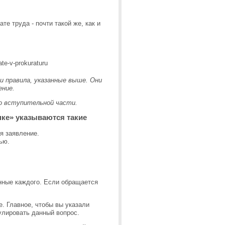
те труда - почти такой же, как и
и правила, указанные выше. Они
ение.
о вступительной части.
пке» указываются такие
я заявление.
ью.
анные каждого. Если обращается
е. Главное, чтобы вы указали
улировать данный вопрос.