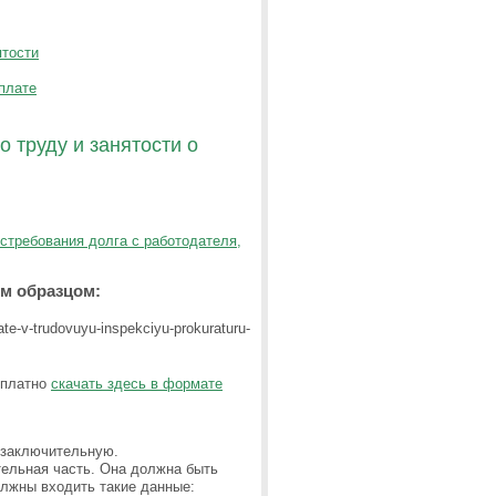
ятости
плате
 труду и занятости о
стребования долга с работодателя,
им образцом:
сплатно
скачать здесь в формате
 заключительную.
тельная часть. Она должна быть
олжны входить такие данные: