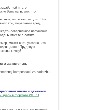
заработной плате.
жно быть написано, что
сации, что в него входит. Это
е выплаты, моральный вред,
ерждать совершенное нарушение,
поданы вместе с самим
имер, может быть указано, что
 обращался в Трудовую
ожены к иску!
ого заявления:
заработной платы и денежной
ть здесь в формате WORD
е не в вашу пользу, вы можете