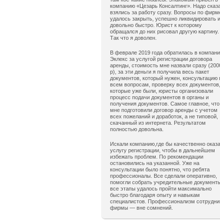
компанию «Цезарь Консалтинг». Надо сказ
взялись за работу сразу. Вопросы по фирм
удалось закрыть, успешно ликвидировать 
довольно быстро. Юрист к которому
обращался до них рисовал другую картину.
Так что я доволен.
В феврале 2019 года обратилась в компан
Эклекс за услугой регистрации договора
аренды, стоимость мне назвали сразу (200
р), за эти деньги я получила весь пакет
документов, который нужен, консультацию 
всем вопросам, проверку всех документов
которые уже были, юристы организовали
процесс подачи документов в органы и
получения документов. Самое главное, что
мне подготовили договор аренды с учетом
всех пожеланий и доработок, а не типовой,
скачанный из интернета. Результатом
полностью довольна.
Искали компанию,где бы качественно оказ
услугу регистрации, чтобы в дальнейшем
избежать проблем. По рекомендации
остановились на указанной. Уже на
консультации было понятно, что ребята
профессионалы. Все сделали оперативно,
помогли собрать учредительные документ
все этапы удалось пройти максимально
быстро благодаря опыту и навыкам
специалистов. Профессионализм сотрудни
фирмы — вне сомнений.