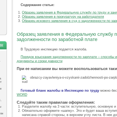
Содержание статьи:
Образец заявления в Федеральную службу по труду и зан
Образец заявления в прокуратуру на работодателя
Образец искового заявления в суд о задолженности по зар
Образец заявления в Федеральную службу по
задолженности по заработной плате
ях
В Трудовую инспекцию подается жалоба.
Порядок взыскания задолженности по зарплате – способы и
.
документы и сроки давности
При ее написании вы можете воспользоваться так
а
ют
ле
Готовый бланк жалобы в Инспекцию по труду
можно бе
WORD
,
Следуйте таким правилам оформления:
Разделите жалобу на 3 части: вступительную, основную и
ы
Обязательно оформите «шапку». Это и будет ваша вступи
ыли
написана справой стороны, в верхнем углу листа. В нее д