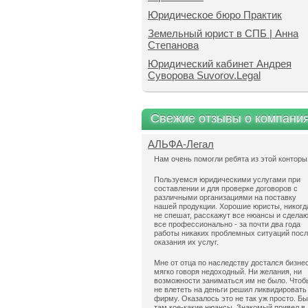
Юридическое бюро Практик
Земельный юрист в СПБ | Анна
Степанова
Юридический кабинет Андрея
Суворова Suvorov.Legal
Свежие отзывы о компани
АЛЬФА-Легал
Нам очень помогли ребята из этой конторы
Пользуемся юридическими услугами при
составлении и для проверке договоров с
различными организациями на поставку
нашей продукции. Хорошие юристы, никогд
не спешат, расскажут все нюансы и сдела
все профессионально - за почти два года
работы никаких проблемных ситуаций пос
оказания их услуг.
Мне от отца по наследству достался бизнес
мягко говоря недоходный. Ни желания, ни
возможности заниматься им не было. Чтоб
не влететь на деньги решил ликвидировать
фирму. Оказалось это не так уж просто. Б
там кое-какие нюансы. Знакомый привел в