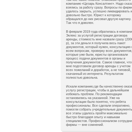
компанию «Цезарь Консалтинг». Надо сказ
взялись за работу сразу. Вопросы по фирм
удалось закрыть, успешно ликвидировать 
довольно быстро. Юрист к которому
обращался до них рисовал другую картину.
Так что я доволен.
В феврале 2019 года обратилась в компан
Эклекс за услугой регистрации договора
аренды, стоимость мне назвали сразу (200
р), за эти деньги я получила весь пакет
документов, который нужен, консультацию 
всем вопросам, проверку всех документов
которые уже были, юристы организовали
процесс подачи документов в органы и
получения документов. Самое главное, что
мне подготовили договор аренды с учетом
всех пожеланий и доработок, а не типовой,
скачанный из интернета. Результатом
полностью довольна.
Искали компанию,где бы качественно оказ
услугу регистрации, чтобы в дальнейшем
избежать проблем. По рекомендации
остановились на указанной. Уже на
консультации было понятно, что ребята
профессионалы. Все сделали оперативно,
помогли собрать учредительные документ
все этапы удалось пройти максимально
быстро благодаря опыту и навыкам
специалистов. Профессионализм сотрудни
фирмы — вне сомнений.