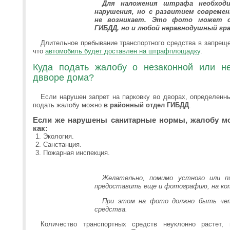
Для наложения штрафа необходи
нарушения, но с развитием совреме
не возникает. Это фото может с
ГИБДД, но и любой неравнодушный гра
Длительное пребывание транспортного средства в запреще
что
автомобиль будет доставлен на штрафплощадку
.
Куда подать жалобу о незаконной или не
двворе дома?
Если нарушен запрет на парковку во дворах, определенн
подать жалобу можно
в районный отдел ГИБДД
.
Если же нарушены санитарные нормы, жалобу мо
как:
Экология.
Санстанция.
Пожарная инспекция.
Желательно, помимо устного или пи
предоставить еще и фотографию, на кот
При этом на фото должно быть чет
средства.
Количество транспортных средств неуклонно растет,