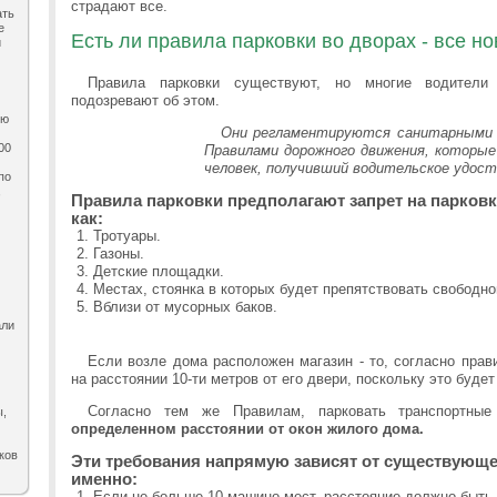
страдают все.
ать
е
Есть ли правила парковки во дворах - все но
и
Правила парковки существуют, но многие водители
подозревают об этом.
ию
Они регламентируются санитарными 
00
Правилами дорожного движения, которые
человек, получивший водительское удост
по
,
Правила парковки предполагают запрет на парковку
как:
Тротуары.
Газоны.
Детские площадки.
Местах, стоянка в которых будет препятствовать свободно
Вблизи от мусорных баков.
али
Если возле дома расположен магазин - то, согласно прав
на расстоянии 10-ти метров от его двери, поскольку это будет
Согласно тем же Правилам, парковать транспортн
ы,
определенном расстоянии от окон жилого дома.
ков
Эти требования напрямую зависят от существующе
именно:
Если не больше 10 машино-мест, расстояние должно быть 