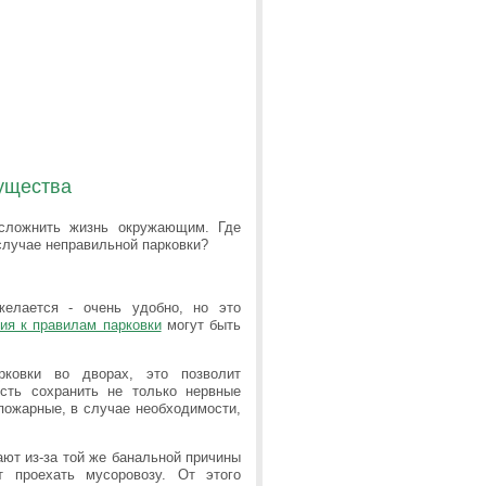
мущества
усложнить жизнь окружающим. Где
случае неправильной парковки?
желается - очень удобно, но это
ия к правилам парковки
могут быть
ковки во дворах, это позволит
сть сохранить не только нервные
пожарные, в случае необходимости,
ают из-за той же банальной причины
т проехать мусоровозу. От этого