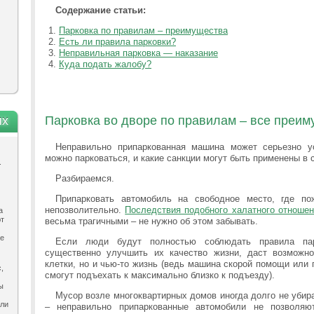
Содержание статьи:
Парковка по правилам – преимущества
Есть ли правила парковки?
Неправильная парковка — наказание
Куда подать жалобу?
ях
Парковка во дворе по правилам – все преи
Неправильно припаркованная машина может серьезно 
можно парковаться, и какие санкции могут быть применены в 
.
Разбираемся.
Припарковать автомобиль на свободное место, где по
непозволительно.
Последствия подобного халатного отношен
а
ют
весьма трагичными – не нужно об этом забывать.
ле
Если люди будут полностью соблюдать правила пар
существенно улучшить их качество жизни, даст возможно
клетки, но и чью-то жизнь (ведь машина скорой помощи или 
,
смогут подъехать к максимально близко к подъезду).
ы
Мусор возле многоквартирных домов иногда долго не убир
ыли
– неправильно припаркованные автомобили не позволяю