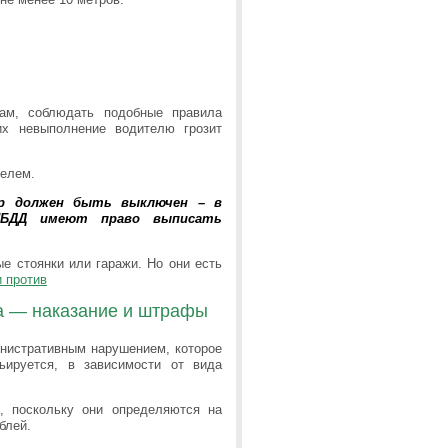
ам, соблюдать подобные правила
их невыполнение водителю грозит
телем.
ор должен быть выключен – в
ГИБДД имеют право выписать
 стоянки или гаражи. Но они есть
и против
а — наказание и штрафы
нистративным нарушением, которое
ьируется, в зависимости от вида
, поскольку они определяются на
блей.