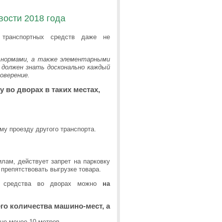
вости 2018 года
 транспортных средств даже не
нормами, а также элементарными
 должен знать досконально каждый
оверение.
 во дворах в таких местах,
му проезду другого транспорта.
илам, действует запрет на парковку
 препятствовать выгрузке товара.
ые средства во дворах можно
на
го количества машино-мест, а
не менее 10 метров.