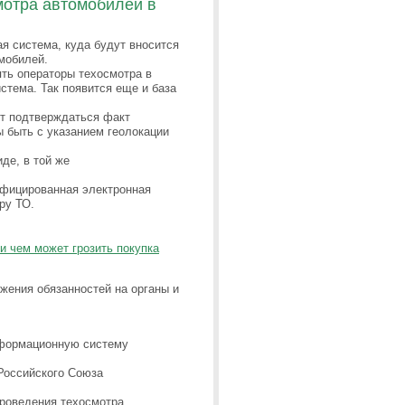
мотра автомобилей в
я система, куда будут вносится
мобилей.
ть операторы техосмотра в
стема. Так появится еще и база
т подтверждаться факт
 быть с указанием геолокации
де, в той же
ифицированная электронная
ру ТО.
и чем может грозить покупка
ожения обязанностей на органы и
нформационную систему
Российского Союза
роведения техосмотра