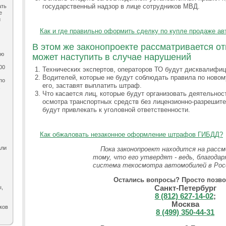
государственный надзор в лице сотрудников МВД.
ать
е
и
Как и где правильно оформить сделку по купле продаже ав
В этом же законопроекте рассматривается от
ию
может наступить в случае нарушений
00
Технических экспертов, операторов ТО будут дисквалифиц
Водителей, которые не будут соблюдать правила по новом
по
его, заставят выплатить штраф.
,
Что касается лиц, которые будут организовать деятельно
осмотра транспортных средств без лицензионно-разрешите
будут привлекать к уголовной ответственности.
Как обжаловать незаконное оформление штрафов ГИБДД?
али
Пока законопроект находится на рассм
тому, что его утвердят - ведь, благода
система техосмотра автомобилей в Рос
Остались вопросы? Просто позво
Санкт-Петербург
ы,
8 (812) 627-14-02
;
Москва
ков
8 (499) 350-44-31