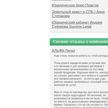
Юридическое бюро Практик
Земельный юрист в СПБ | Анна
Степанова
Юридический кабинет Андрея
Суворова Suvorov.Legal
Свежие отзывы о компани
АЛЬФА-Легал
Нам очень помогли ребята из этой конторы
Пользуемся юридическими услугами при
составлении и для проверке договоров с
различными организациями на поставку
нашей продукции. Хорошие юристы, никогд
не спешат, расскажут все нюансы и сдела
все профессионально - за почти два года
работы никаких проблемных ситуаций пос
оказания их услуг.
Мне от отца по наследству достался бизнес
мягко говоря недоходный. Ни желания, ни
возможности заниматься им не было. Чтоб
не влететь на деньги решил ликвидировать
фирму. Оказалось это не так уж просто. Б
там кое-какие нюансы. Знакомый привел в