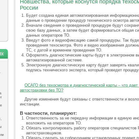
Новшества, которые коснутся порядка техос
России
Будет создана единая автоматизированная информационна
данные о проведении процедур технического осмотра авто
Вначале сведения о проведенной процедуре будут сохраня
свою базу данных, а затем будет формироваться общая си
данных операторов ТО.
Введут фото и видеофиксацию самой процедуры. Так буде
проведения техосмотра. Фото и видео изображения должны
ТС, с датой и временем проведения ТО.
ях
Оформлять диагностические карты будут в электронном ви
автоматизированной системе.
Электронную диагностическую карту будет заверять квал
подпись технического эксперта, который проведет процеду
.
ОСАГО без техосмотра и диагностической карты – что дает 
автостраховки без ТО?
а
ют
Другие изменения будут связаны с ответственности и возл
инстанции.
ле
В частности, планируют:
Ответственность за не передачу информации в единую и
,
возложить на операторов ТО.
ы
Обязать контролировать работу операторов специалистов 
автостраховщиков.
ыли
Обязать следить за соблюдением установленных правил п