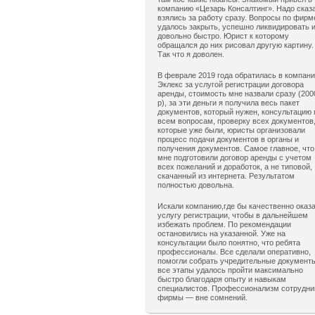
компанию «Цезарь Консалтинг». Надо сказ
взялись за работу сразу. Вопросы по фирм
удалось закрыть, успешно ликвидировать 
довольно быстро. Юрист к которому
обращался до них рисовал другую картину.
Так что я доволен.
В феврале 2019 года обратилась в компан
Эклекс за услугой регистрации договора
аренды, стоимость мне назвали сразу (200
р), за эти деньги я получила весь пакет
документов, который нужен, консультацию 
всем вопросам, проверку всех документов
которые уже были, юристы организовали
процесс подачи документов в органы и
получения документов. Самое главное, что
мне подготовили договор аренды с учетом
всех пожеланий и доработок, а не типовой,
скачанный из интернета. Результатом
полностью довольна.
Искали компанию,где бы качественно оказ
услугу регистрации, чтобы в дальнейшем
избежать проблем. По рекомендации
остановились на указанной. Уже на
консультации было понятно, что ребята
профессионалы. Все сделали оперативно,
помогли собрать учредительные документ
все этапы удалось пройти максимально
быстро благодаря опыту и навыкам
специалистов. Профессионализм сотрудни
фирмы — вне сомнений.