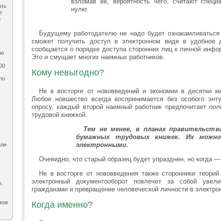
взломав ее, вероятность чего, считают специ
ать
нулю.
е
и
Будущему работодателю не надо будет ознакамливаться с
сможет получить доступ в электронном виде в удобное д
сообщается о порядке доступа сторонних лиц к личной инфо
ию
Это и смущает многих наемных работников.
00
Кому невыгодно?
по
,
Не в восторге от нововведений и экономии в десятки м
Любое новшество всегда воспринимается без особого энту
опросу, каждый второй наемный работник предпочитает пол
трудовой книжкой.
Тем не менее, в планах правительств
бумажных трудовых книжек. Их можно
электронными.
али
Очевидно, что старый образец будет упразднен, но когда —
Не в восторге от нововведения также сторонники теорий
электронный документооборот повлечет за собой увели
ы,
гражданами и превращение человеческой личности в электрон
ков
Когда именно?