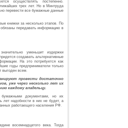
ется осуществлять постепенно.
ближайших трех лет. Но в Минтруда
льно перевести все бумажные данные
вые книжки за несколько этапов. По
т обязаны передавать информацию в
 значительно уменьшит издержки
 придется создавать альтернативные
ормации. На это потребуется как
айшие годы предприниматели только
т выгоден всем.
ланируют провести достаточно
мов, уже через несколько лет их
нию каждому владельцу.
ь бумажными документами, но их
ь лет надобности в них не будет, а
данных работающего населения РФ.
дине восемнадцатого века. Тогда