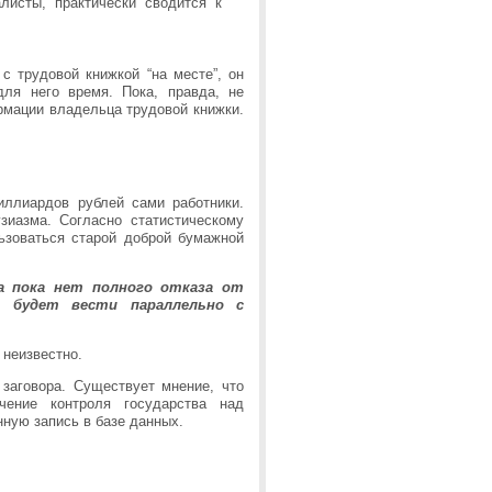
алисты, практически сводится к
 трудовой книжкой “на месте”, он
ля него время. Пока, правда, не
рмации владельца трудовой книжки.
иллиардов рублей сами работники.
зиазма. Согласно статистическому
ьзоваться старой доброй бумажной
а пока нет полного отказа от
 будет вести параллельно с
 неизвестно.
 заговора. Существует мнение, что
чение контроля государства над
ную запись в базе данных.