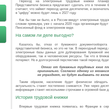
Переход на электронные трудовые книжки планиру
Представители бизнеса предлагают сделать это в течении 
считают, что займет переход целое десятилетие, и окончате
в “цифру” можно будет лишь к 2027 году.
Как бы там ни было, а в России введут электронные трудо
словам премьера, уже с начала 2020 года организации буду
Пенсионный фонд в электронном виде.
На самом ли деле выгодно?
Казалось бы, отказ от бумажного документооборота
представителей бизнеса, но это не так. В переходный период
электронные базы данных для дублирования бумажной инф
оборудование, так и человеческие ресурсы. Так что в ближ
потеряют. Но в долгосрочной перспективе такой переход буде
Отказ от бумажных трудовых книг п
оригинально. Согласно одному из механиз
не упразднят, но будут выдавать по жела
Таким образом, население будет физически обладат
актуальность станет постепенно снижается. Уже через десят
информация станет несколькими строчками в огромной базе 
История трудовой книжки
Впервые трудовая книжка появилась во Франции в сере