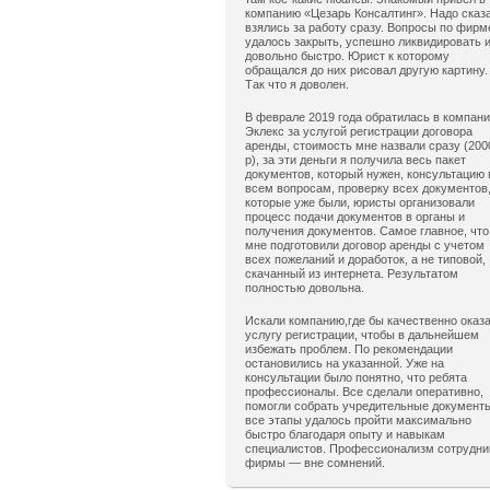
компанию «Цезарь Консалтинг». Надо сказ
взялись за работу сразу. Вопросы по фирм
удалось закрыть, успешно ликвидировать 
довольно быстро. Юрист к которому
обращался до них рисовал другую картину.
Так что я доволен.
В феврале 2019 года обратилась в компан
Эклекс за услугой регистрации договора
аренды, стоимость мне назвали сразу (200
р), за эти деньги я получила весь пакет
документов, который нужен, консультацию 
всем вопросам, проверку всех документов
которые уже были, юристы организовали
процесс подачи документов в органы и
получения документов. Самое главное, что
мне подготовили договор аренды с учетом
всех пожеланий и доработок, а не типовой,
скачанный из интернета. Результатом
полностью довольна.
Искали компанию,где бы качественно оказ
услугу регистрации, чтобы в дальнейшем
избежать проблем. По рекомендации
остановились на указанной. Уже на
консультации было понятно, что ребята
профессионалы. Все сделали оперативно,
помогли собрать учредительные документ
все этапы удалось пройти максимально
быстро благодаря опыту и навыкам
специалистов. Профессионализм сотрудни
фирмы — вне сомнений.