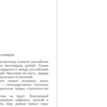
 очевидна.
ектронному позволит российским
яти миллиардов рублей. Сумма
аспределится между российскими
ий. Некоторая ее часть, правда
 налоговых отчислений.
орое сможет экономить около
 — непосредственно “полезные
оциальные нужды, строительство
ерь не будет. Электронный
 хранения цифровых записей о
жить базу данных можно лишь