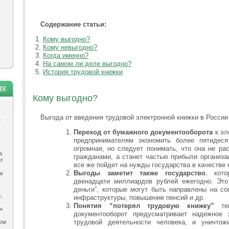
Содержание статьи:
Кому выгодно?
Кому невыгодно?
Когда именно?
На самом ли деле выгодно?
История трудовой книжки
ях
Кому выгодно?
Выгода от введения трудовой электронной книжки в России
.
Переход от бумажного документооборота
к эл
предпринимателям экономить более пятидес
огромная, но следует понимать, что она не р
а
гражданами, а станет частью прибыли организац
ют
все же пойдет на нужды государства в качестве
Выгоды заметит также государство
, кот
ле
двенадцати миллиардов рублей ежегодно. Это
деньги”, которые могут быть направлены на с
,
инфраструктуры, повышение пенсий и др.
Понятия “потерял трудовую книжку”
теп
ы
документооборот предусматривает надежное
трудовой деятельности человека, и уничто
ыли