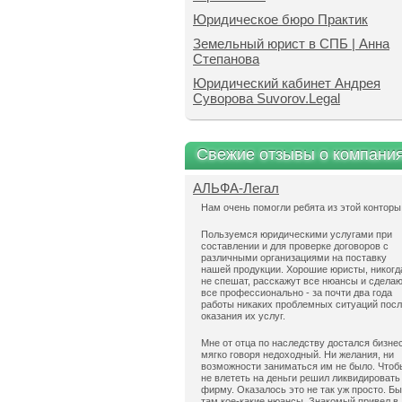
Юридическое бюро Практик
Земельный юрист в СПБ | Анна
Степанова
Юридический кабинет Андрея
Суворова Suvorov.Legal
Свежие отзывы о компани
АЛЬФА-Легал
Нам очень помогли ребята из этой конторы
Пользуемся юридическими услугами при
составлении и для проверке договоров с
различными организациями на поставку
нашей продукции. Хорошие юристы, никогд
не спешат, расскажут все нюансы и сдела
все профессионально - за почти два года
работы никаких проблемных ситуаций пос
оказания их услуг.
Мне от отца по наследству достался бизнес
мягко говоря недоходный. Ни желания, ни
возможности заниматься им не было. Чтоб
не влететь на деньги решил ликвидировать
фирму. Оказалось это не так уж просто. Б
там кое-какие нюансы. Знакомый привел в