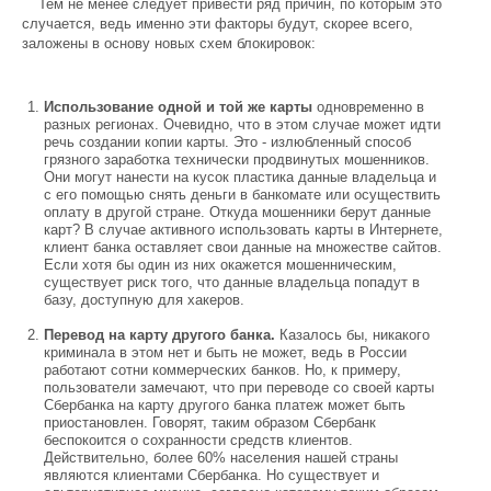
Тем не менее следует привести ряд причин, по которым это
случается, ведь именно эти факторы будут, скорее всего,
заложены в основу новых схем блокировок:
Использование одной и той же карты
одновременно в
разных регионах. Очевидно, что в этом случае может идти
речь создании копии карты. Это - излюбленный способ
грязного заработка технически продвинутых мошенников.
Они могут нанести на кусок пластика данные владельца и
с его помощью снять деньги в банкомате или осуществить
оплату в другой стране. Откуда мошенники берут данные
карт? В случае активного использовать карты в Интернете,
клиент банка оставляет свои данные на множестве сайтов.
Если хотя бы один из них окажется мошенническим,
существует риск того, что данные владельца попадут в
базу, доступную для хакеров.
Перевод на карту другого банка.
Казалось бы, никакого
криминала в этом нет и быть не может, ведь в России
работают сотни коммерческих банков. Но, к примеру,
пользователи замечают, что при переводе со своей карты
Сбербанка на карту другого банка платеж может быть
приостановлен. Говорят, таким образом Сбербанк
беспокоится о сохранности средств клиентов.
Действительно, более 60% населения нашей страны
являются клиентами Сбербанка. Но существует и