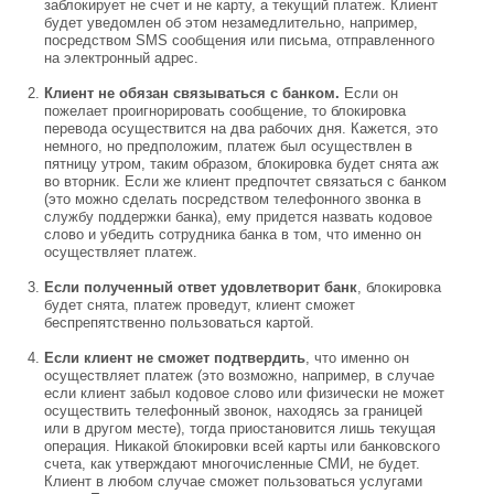
заблокирует не счет и не карту, а текущий платеж. Клиент
будет уведомлен об этом незамедлительно, например,
посредством SMS сообщения или письма, отправленного
на электронный адрес.
Клиент не обязан связываться с банком.
Если он
пожелает проигнорировать сообщение, то блокировка
перевода осуществится на два рабочих дня. Кажется, это
немного, но предположим, платеж был осуществлен в
пятницу утром, таким образом, блокировка будет снята аж
во вторник. Если же клиент предпочтет связаться с банком
(это можно сделать посредством телефонного звонка в
службу поддержки банка), ему придется назвать кодовое
слово и убедить сотрудника банка в том, что именно он
осуществляет платеж.
Если полученный ответ удовлетворит банк
, блокировка
будет снята, платеж проведут, клиент сможет
беспрепятственно пользоваться картой.
Если клиент не сможет подтвердить
, что именно он
осуществляет платеж (это возможно, например, в случае
если клиент забыл кодовое слово или физически не может
осуществить телефонный звонок, находясь за границей
или в другом месте), тогда приостановится лишь текущая
операция. Никакой блокировки всей карты или банковского
счета, как утверждают многочисленные СМИ, не будет.
Клиент в любом случае сможет пользоваться услугами