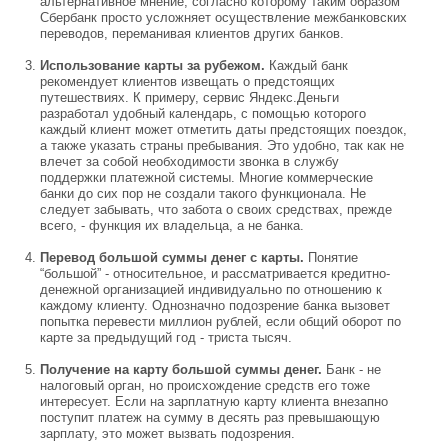
альтернативное мнение, согласно которому таким образом
Сбербанк просто усложняет осуществление межбанковских
переводов, переманивая клиентов других банков.
Использование карты за рубежом.
Каждый банк
рекомендует клиентов извещать о предстоящих
путешествиях. К примеру, сервис Яндекс.Деньги
разработал удобный календарь, с помощью которого
каждый клиент может отметить даты предстоящих поездок,
а также указать страны пребывания. Это удобно, так как не
влечет за собой необходимости звонка в службу
поддержки платежной системы. Многие коммерческие
банки до сих пор не создали такого функционала. Не
следует забывать, что забота о своих средствах, прежде
всего, - функция их владельца, а не банка.
Перевод большой суммы денег с карты.
Понятие
“большой” - относительное, и рассматривается кредитно-
денежной организацией индивидуально по отношению к
каждому клиенту. Однозначно подозрение банка вызовет
попытка перевести миллион рублей, если общий оборот по
карте за предыдущий год - триста тысяч.
Получение на карту большой суммы денег.
Банк - не
налоговый орган, но происхождение средств его тоже
интересует. Если на зарплатную карту клиента внезапно
поступит платеж на сумму в десять раз превышающую
зарплату, это может вызвать подозрения.