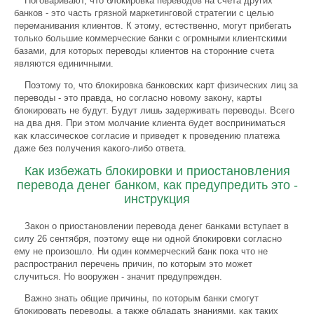
Поговаривают, что блокировка переводов на счета других
банков - это часть грязной маркетинговой стратегии с целью
переманивания клиентов. К этому, естественно, могут прибегать
только большие коммерческие банки с огромными клиентскими
базами, для которых переводы клиентов на сторонние счета
являются единичными.
Поэтому то, что блокировка банковских карт физических лиц за
переводы - это правда, но согласно новому закону, карты
блокировать не будут. Будут лишь задерживать переводы. Всего
на два дня. При этом молчание клиента будет восприниматься
как классическое согласие и приведет к проведению платежа
даже без получения какого-либо ответа.
Как избежать блокировки и приостановления
перевода денег банком, как предупредить это -
инструкция
Закон о приостановлении перевода денег банками вступает в
силу 26 сентября, поэтому еще ни одной блокировки согласно
ему не произошло. Ни один коммерческий банк пока что не
распространил перечень причин, по которым это может
случиться. Но вооружен - значит предупрежден.
Важно знать общие причины, по которым банки смогут
блокировать переводы, а также обладать знаниями, как таких