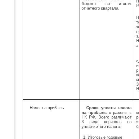
Н
бюджет по итогам
Р
отчетного квартала.
Н
т
з
п
э
Н
э
с
и
р
к
м
3
Н
Налог на прибыль
Сроки уплаты налога
на прибыль
отражены в
к
НК РФ. Всего различают
р
3 вида периодов по
э
уплате этого налога:
б
Итоговые годовые