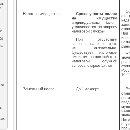
ать
е
и
Оф
Налог на имущество
Сроки уплаты налога
от и
на имущество
нед
индивидуальны. Налог
жил
уплачивается по запросу
став
налоговой службы.
ию
При
инв
00
При отсутствии
нез
запроса, налог платить
рыно
по
не обязательно.
,
Существует налоговая
Ф
амнистия на все забытые
зна
налоговой службой
реа
запросы старше 3х лет.
сто
Росс
10-2
али
Земельный налог
До 1 декабря
Эт
ст
нор
пре
мун
ы,
(за
зна
ков
Пет
слу
проц