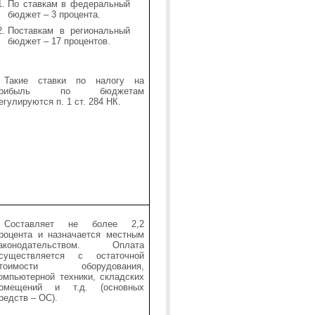
По ставкам в федеральный
бюджет – 3 процента.
Поставкам в региональный
бюджет – 17 процентов.
Такие ставки по налогу на
прибыль по бюджетам
егулируются п. 1 ст. 284 НК.
Составляет не более 2,2
роцента и назначается местным
аконодательством. Оплата
существляется с остаточной
тоимости оборудования,
омпьютерной техники, складских
омещений и т.д. (основных
редств – ОС).