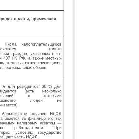
орядок оплаты, примечания
з числа налогоплательщиков
ключаются только
гории граждан, указанные в ст.
и 407 НК РФ, а также местных
нодательных актах, касающихся
ты региональных сборов.
 % для резидентов, 30 % для
езидентов (есть несколько
ключений, с которыми
льшинство людей не
кивается).
 большинстве случаев НДФЛ
ачивается за физ.лицо его так
ываемым налоговым агентом —
чно работодателем.
При
оторых условиях государство
ращает часть НДФЛ.