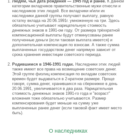
Людям, чья дата рождения — 1945 год и ранее.
К данной
категории вкладчиков правительственные мужи отнесли и
наследников этих людей. Все вкладчики и/или их
наследники данной группы получают выплату, равную
остатку вклада на 20.06.1991г. умноженную на три. Здесь
обязательно учитывают нарицательную стоимость
денежных знаков в 1991-ом году. От размера трёхкратной
компенсационной выплаты будут отминусованы ранее
полученные деньги (если таковая выплата имеется) и
дополнительная компенсация по взносам. А также сумма
выплаченных государством денег напрямую зависит от
срока хранения инвестиции советского периода.
Родившимся в 1946-1991 годах.
Наследники этих людей
также имеют все права на возмещение советских денег.
Этой группе физлиц компенсация по вкладам советских
времен будет выдаваться в 2-кратном размере. Проще
говоря, сумма денег, хранившихся на сберкнижке в день
20.06.1991, увеличивается в два раза. Нарицательная
стоимость денежных знаков 1991-го года и "возраст"
вложения тоже обязательно учитываются. Размер
компенсирования будет меньше на сумму уже
выплаченных ранее денег (если таковой факт имеет место
быть).
О наследниках