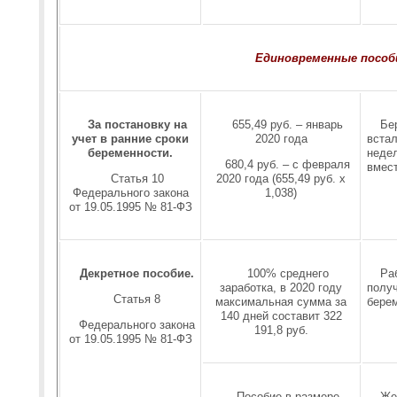
Единовременные пособ
За постановку на
655,49 руб. – январь
Бе
учет в ранние сроки
2020 года
встал
беременности.
неде
680,4 руб. – с февраля
вмес
Статья 10
2020 года (655,49 руб. х
Федерального закона
1,038)
от 19.05.1995 № 81-ФЗ
Декретное пособие.
100% среднего
Ра
заработка, в 2020 году
полу
Статья 8
максимальная сумма за
бере
140 дней составит 322
Федерального закона
191,8 руб.
от 19.05.1995 № 81-ФЗ
Пособие в размере
Же