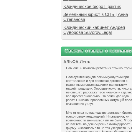
Юридическое бюро Практик
Земельный юрист в СПБ | Анна
Степанова
Юридический кабинет Андрея
Суворова Suvorov.Legal
Свежие отзывы о компани
АЛЬФА-Легал
Нам очень помогли ребята из этой конторы
Пользуемся юридическими услугами при
составлении и для проверке договоров с
различными организациями на поставку
нашей продукции. Хорошие юристы, никогд
не спешат, расскажут все нюансы и сдела
все профессионально - за почти два года
работы никаких проблемных ситуаций пос
оказания их услуг.
Мне от отца по наследству достался бизнес
мягко говоря недоходный. Ни желания, ни
возможности заниматься им не было. Чтоб
не влететь на деньги решил ликвидировать
фирму. Оказалось это не так уж просто. Б
там кое-какие нюансы. Знакомый привел в