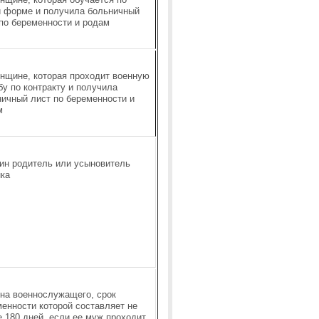
й форме и получила больничный
по беременности и родам
нщине, которая проходит военную
у по контракту и получила
ичный лист по беременности и
м
ин родитель или усыновитель
нка
на военнослужащего, срок
енности которой составляет не
 180 дней, если ее муж проходит