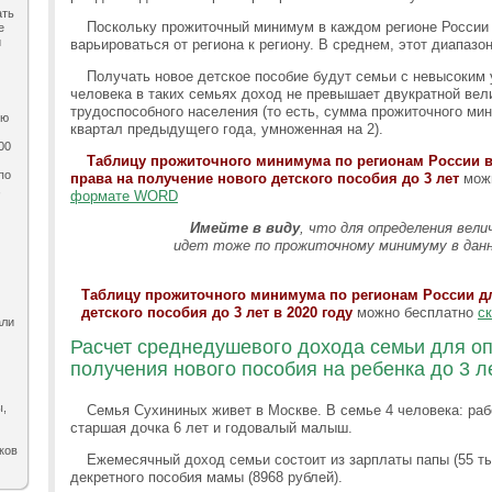
ать
Поскольку прожиточный минимум в каждом регионе России 
е
и
варьироваться от региона к региону. В среднем, этот диапазон
Получать новое детское пособие будут семьи с невысоким 
человека в таких семьях доход не превышает двукратной ве
трудоспособного населения (то есть, сумма прожиточного мин
ию
квартал предыдущего года, умноженная на 2).
00
Таблицу прожиточного минимума по регионам России в
по
права на получение нового детского пособия до 3 лет
мож
,
формате WORD
Имейте в виду
, что для определения вел
идет тоже по прожиточному минимуму в данно
Таблицу прожиточного минимума по регионам России д
детского пособия до 3 лет в 2020 году
можно бесплатно
с
али
Расчет среднедушевого дохода семьи для о
получения нового пособия на ребенка до 3 л
ы,
Семья Сухининых живет в Москве. В семье 4 человека: раб
старшая дочка 6 лет и годовалый малыш.
ков
Ежемесячный доход семьи состоит из зарплаты папы (55 ты
декретного пособия мамы (8968 рублей).