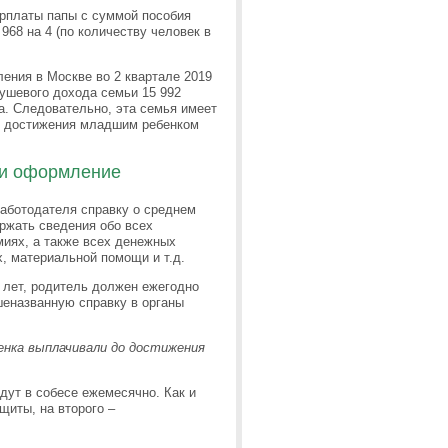
рплаты папы с суммой пособия
968 на 4 (по количеству человек в
ения в Москве во 2 квартале 2019
ушевого дохода семьи 15 992
а. Следовательно, эта семья имеет
до достижения младшим ребенком
 и оформление
работодателя справку о среднем
ржать сведения обо всех
миях, а также всех денежных
, материальной помощи и т.д.
 лет, родитель должен ежегодно
шеназванную справку в органы
ебенка выплачивали до достижения
дут в собесе ежемесячно. Как и
щиты, на второго –