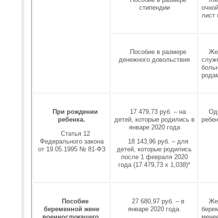
стипендии
очно
лист 
Пособие в размере
Же
денежного довольствия
служб
больн
рода
При рождении
17 479,73 руб. – на
Од
ребенка.
детей, которые родились в
ребе
январе 2020 года
Статья 12
Федерального закона
18 143,96 руб. – для
от 19.05.1995 № 81-ФЗ
детей, которые родились
после 1 февраля 2020
года (17 479,73 х 1,038)*
Пособие
27 680,97 руб. – в
Же
беременной жене
январе 2020 года.
берем
военнослужащего,
менее