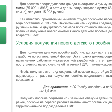
Для расчета среднедушевого дохода складываем сумму за
мамы (55 000 + 8968), а затем делим получившуюся сумму 63 
семье), что дает 15 992 рублей.
Как известно, прожиточный минимум трудоспособного насел
года составлял 20 195 руб. Высчитанная нами сумма среднед
рублей – меньше двукратного размера прожиточного минимум
право на получение нового ежемесячного детского пособия 
возраста 3 лет.
Условия получения нового детского пособия
Для получения детского пособия работник должен взять у 
заработке по установленной форме. Эта справка должна соде
начислениях работнику – ежемесячной заработной плате, пре
поступлениях на его счет, не облагаемых НДФЛ: компенсациях
Чтобы получать этот вид социальной помощи на детей до 3
подтверждать право на получение пособия, предоставляя вы
соцзащиты.
Для сравнения
, в 2019 году пособие на р
им 1,5 лет.
Получать пособие родители или законные опекуны детей бу
ранее, пособие на первого ребенка выплачивают органы соцза
территориальное подразделение ПФР.