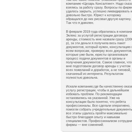
компанию «Цезарь Консалтинг». Надо сказ
взялись за работу сразу. Вопросы по фирм
удалось закрыть, успешно ликвидировать 
довольно быстро. Юрист к которому
обращался до них рисовал другую картину.
Так что я доволен.
В феврале 2019 года обратилась в компан
Эклекс за услугой регистрации договора
аренды, стоимость мне назвали сразу (200
р), за эти деньги я получила весь пакет
документов, который нужен, консультацию 
всем вопросам, проверку всех документов
которые уже были, юристы организовали
процесс подачи документов в органы и
получения документов. Самое главное, что
мне подготовили договор аренды с учетом
всех пожеланий и доработок, а не типовой,
скачанный из интернета. Результатом
полностью довольна.
Искали компанию,где бы качественно оказ
услугу регистрации, чтобы в дальнейшем
избежать проблем. По рекомендации
остановились на указанной. Уже на
консультации было понятно, что ребята
профессионалы. Все сделали оперативно,
помогли собрать учредительные документ
все этапы удалось пройти максимально
быстро благодаря опыту и навыкам
специалистов. Профессионализм сотрудни
фирмы — вне сомнений.