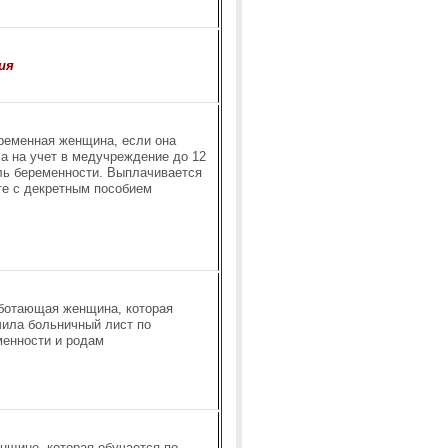
ия
ременная женщина, если она
а на учет в медучреждение до 12
ль беременности. Выплачивается
те с декретным пособием
ботающая женщина, которая
чила больничный лист по
менности и родам
нщине, которая обучается по