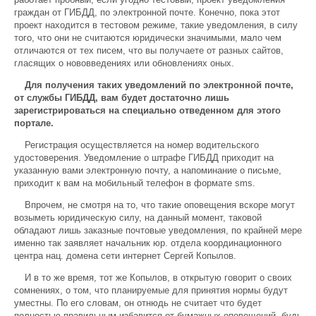
граждан от ГИБДД, по электронной почте. Конечно, пока этот
проект находится в тестовом режиме, такие уведомления, в силу
того, что они не считаются юридически значимыми, мало чем
отличаются от тех писем, что вы получаете от разных сайтов,
гласящих о нововведениях или обновлениях оных.
Для получения таких уведомлений по электронной почте,
от службы ГИБДД, вам будет достаточно лишь
зарегистрироваться на специально отведенном для этого
портале.
Регистрация осуществляется на номер водительского
удостоверения. Уведомление о штрафе ГИБДД приходит на
указанную вами электронную почту, а напоминание о письме,
приходит к вам на мобильный телефон в формате sms.
Впрочем, не смотря на то, что такие оповещения вскоре могут
возыметь юридическую силу, на данный момент, таковой
обладают лишь заказные почтовые уведомления, по крайней мере
именно так заявляет начальник юр. отдела координационного
центра нац. домена сети интернет Сергей Копылов.
И в то же время, тот же Копылов, в открытую говорит о своих
сомнениях, о том, что планируемые для принятия нормы будут
уместны. По его словам, он отнюдь не считает что будет
полностью правильным избавится от бумажных оповещений, будь