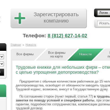
Логин
Зарегистрировать
компанию
Искать.
Телефон:
8 (812) 627-14-02
Главная
Новости
Все фирмы
Все фирмы
Новости
на карте
п
Трудовые книжки для небольших фирм – отм
с целью упрощения делопроизводства?
Предприятия с обычным количеством работников до 15 чел
делопроизводства, освободят от обязанности заводить трудов
Трудовой кодекс, возможно, внесут в Государственную думу.
По соглашению сторон (пункт первый, статья 77)
в трудовы
заметки по поводу условий и специфики работы
, при это
гарантии, подробностях сотрудничества, компенсации должн
трудовой договор.