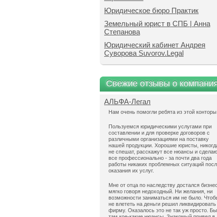
Юридическое бюро Практик
Земельный юрист в СПБ | Анна
Степанова
Юридический кабинет Андрея
Суворова Suvorov.Legal
Свежие отзывы о компани
АЛЬФА-Легал
Нам очень помогли ребята из этой конторы
Пользуемся юридическими услугами при
составлении и для проверке договоров с
различными организациями на поставку
нашей продукции. Хорошие юристы, никогд
не спешат, расскажут все нюансы и сдела
все профессионально - за почти два года
работы никаких проблемных ситуаций пос
оказания их услуг.
Мне от отца по наследству достался бизнес
мягко говоря недоходный. Ни желания, ни
возможности заниматься им не было. Чтоб
не влететь на деньги решил ликвидировать
фирму. Оказалось это не так уж просто. Б
там кое-какие нюансы. Знакомый привел в