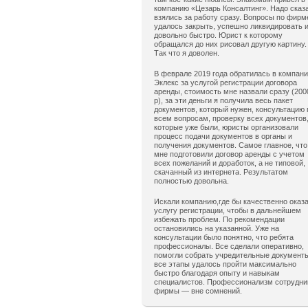
компанию «Цезарь Консалтинг». Надо сказ
взялись за работу сразу. Вопросы по фирм
удалось закрыть, успешно ликвидировать 
довольно быстро. Юрист к которому
обращался до них рисовал другую картину.
Так что я доволен.
В феврале 2019 года обратилась в компан
Эклекс за услугой регистрации договора
аренды, стоимость мне назвали сразу (200
р), за эти деньги я получила весь пакет
документов, который нужен, консультацию 
всем вопросам, проверку всех документов
которые уже были, юристы организовали
процесс подачи документов в органы и
получения документов. Самое главное, что
мне подготовили договор аренды с учетом
всех пожеланий и доработок, а не типовой,
скачанный из интернета. Результатом
полностью довольна.
Искали компанию,где бы качественно оказ
услугу регистрации, чтобы в дальнейшем
избежать проблем. По рекомендации
остановились на указанной. Уже на
консультации было понятно, что ребята
профессионалы. Все сделали оперативно,
помогли собрать учредительные документ
все этапы удалось пройти максимально
быстро благодаря опыту и навыкам
специалистов. Профессионализм сотрудни
фирмы — вне сомнений.