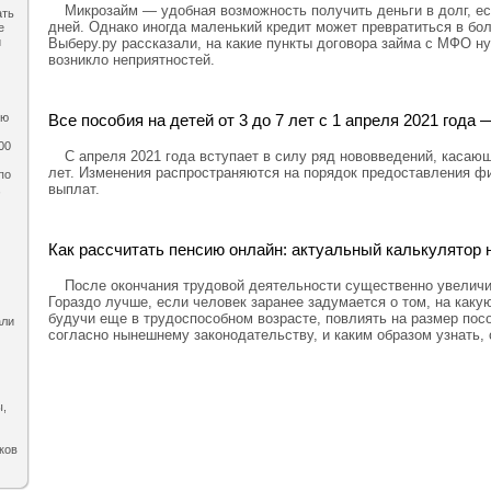
Микрозайм — удобная возможность получить деньги в долг, ес
ать
дней. Однако иногда маленький кредит может превратиться в бо
е
Выберу.ру рассказали, на какие пункты договора займа с МФО н
и
возникло неприятностей.
Все пособия на детей от 3 до 7 лет с 1 апреля 2021 год
ию
00
С апреля 2021 года вступает в силу ряд нововведений, касающ
лет. Изменения распространяются на порядок предоставления ф
по
выплат.
,
Как рассчитать пенсию онлайн: актуальный калькулятор н
После окончания трудовой деятельности существенно увелич
Гораздо лучше, если человек заранее задумается о том, на каку
будучи еще в трудоспособном возрасте, повлиять на размер посо
али
согласно нынешнему законодательству, и каким образом узнать,
ы,
ков