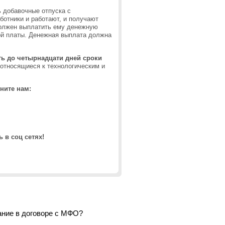
ь добавочные отпуска с
ботники и работают, и получают
должен выплатить ему денежную
ой платы. Денежная выплата должна
ь до четырнадцати дней сроки
 относящиеся к технологическим и
ните нам:
 в соц сетях!
ание в договоре с МФО?