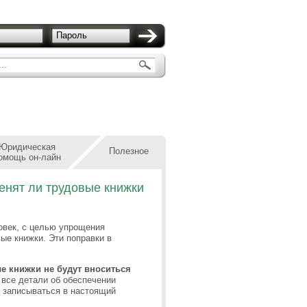
Пароль
..
Юридическая
Полезное
омощь он-лайн
енят ли трудовые книжки
овек, с целью упрощения
ые книжки. Эти поправки в
е книжки не будут вноситься
м все детали об обеспечении
ы записываться в настоящий