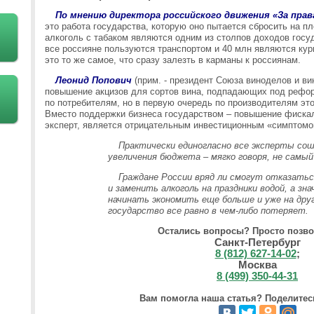
По мнению директора российского движения «За прав
это работа государства, которую оно пытается сбросить на п
алкоголь с табаком являются одним из столпов доходов госуд
все россияне пользуются транспортом и 40 млн являются ку
это то же самое, что сразу залезть в карманы к россиянам.
Леонид Попович
(прим. - президент Союза виноделов и вин
повышение акцизов для сортов вина, подпадающих под реформ
по потребителям, но в первую очередь по производителям эт
Вместо поддержки бизнеса государством – повышение фискаль
эксперт, является отрицательным инвестиционным «симптомо
Практически единогласно все эксперты сош
увеличения бюджета – мягко говоря, не самы
Граждане России вряд ли смогут отказать
и заменить алкоголь на праздники водой, а зн
начинать экономить еще больше и уже на дру
государство все равно в чем-либо потеряет.
Остались вопросы? Просто позво
Санкт-Петербург
8 (812) 627-14-02
;
Москва
8 (499) 350-44-31
Вам помогла наша статья? Поделитесь