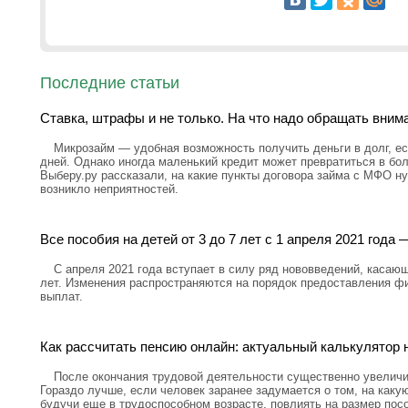
Последние статьи
Ставка, штрафы и не только. На что надо обращать вним
Микрозайм — удобная возможность получить деньги в долг, ес
дней. Однако иногда маленький кредит может превратиться в бо
Выберу.ру рассказали, на какие пункты договора займа с МФО н
возникло неприятностей.
Все пособия на детей от 3 до 7 лет с 1 апреля 2021 год
С апреля 2021 года вступает в силу ряд нововведений, касающ
лет. Изменения распространяются на порядок предоставления ф
выплат.
Как рассчитать пенсию онлайн: актуальный калькулятор н
После окончания трудовой деятельности существенно увелич
Гораздо лучше, если человек заранее задумается о том, на каку
будучи еще в трудоспособном возрасте, повлиять на размер посо