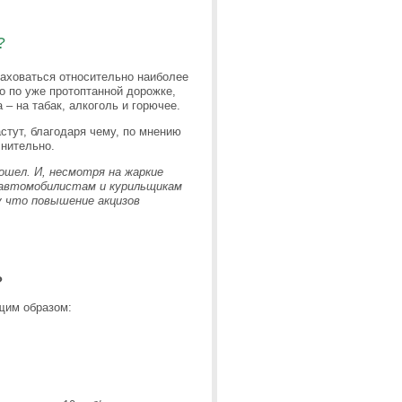
?
раховаться относительно наиболее
о по уже протоптанной дорожке,
– на табак, алкоголь и горючее.
астут, благодаря чему, по мнению
лнительно.
ошел. И, несмотря на жаркие
 автомобилистам и курильщикам
у что повышение акцизов
?
щим образом: