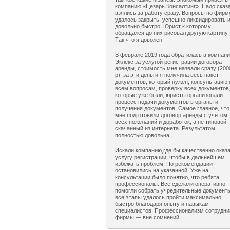
компанию «Цезарь Консалтинг». Надо сказ
взялись за работу сразу. Вопросы по фирм
удалось закрыть, успешно ликвидировать 
довольно быстро. Юрист к которому
обращался до них рисовал другую картину.
Так что я доволен.
В феврале 2019 года обратилась в компан
Эклекс за услугой регистрации договора
аренды, стоимость мне назвали сразу (200
р), за эти деньги я получила весь пакет
документов, который нужен, консультацию 
всем вопросам, проверку всех документов
которые уже были, юристы организовали
процесс подачи документов в органы и
получения документов. Самое главное, что
мне подготовили договор аренды с учетом
всех пожеланий и доработок, а не типовой,
скачанный из интернета. Результатом
полностью довольна.
Искали компанию,где бы качественно оказ
услугу регистрации, чтобы в дальнейшем
избежать проблем. По рекомендации
остановились на указанной. Уже на
консультации было понятно, что ребята
профессионалы. Все сделали оперативно,
помогли собрать учредительные документ
все этапы удалось пройти максимально
быстро благодаря опыту и навыкам
специалистов. Профессионализм сотрудни
фирмы — вне сомнений.