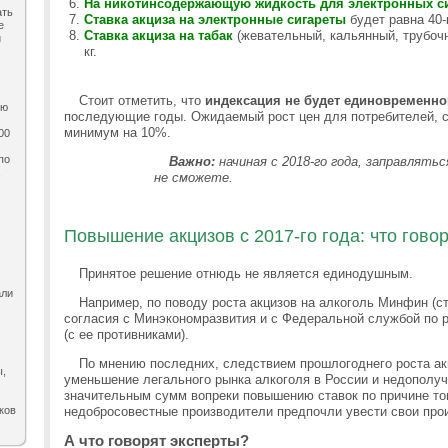
На никотинсодержающую жидкость для электронных си
ать
Ставка акциза на электронные сигареты
будет равна 40-
е
Ставка акциза на табак
(жевательный, кальянный, трубочны
и
кг.
Стоит отметить, что
индексация не будет единовременно
ию
последующие годы. Ожидаемый рост цен для потребителей, с
минимум на 10%.
00
по
Важно:
начиная с 2018-го года, заправлятьс
,
не сможете.
Повышение акцизов с 2017-го года: что гово
Принятое решение отнюдь не является единодушным.
али
Например, по поводу роста акцизов на алкоголь Минфин (
согласия с Минэкономразвития и с Федеральной службой по 
(с ее противниками).
По мнению последних, следствием прошлогоднего роста ак
ы,
уменьшение легального рынка алкоголя в России и недопол
значительным сумм вопреки повышению ставок по причине то
ков
недобросовестные производители предпочли увести свои прои
А что говорят эксперты?