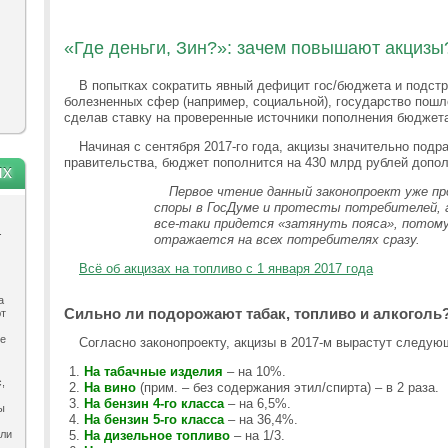
«Где деньги, Зин?»: зачем повышают акцизы
В попытках сократить явный дефицит гос/бюджета и подст
болезненных сфер (например, социальной), государство пошл
сделав ставку на проверенные источники пополнения бюджета 
Начиная с сентября 2017-го года, акцизы значительно подр
правительства, бюджет пополнится на 430 млрд рублей допо
ях
Первое чтение данный законопроект уже пр
споры в ГосДуме и протесты потребителей,
все-таки придется «затянуть пояса», потом
.
отражается на всех потребителях сразу.
Всё об акцизах на топливо с 1 января 2017 года
а
Сильно ли подорожают табак, топливо и алкоголь
ют
ле
Согласно законопроекту, акцизы в 2017-м вырастут следую
На табачные изделия
– на 10%.
,
На вино
(прим. – без содержания этил/спирта) – в 2 раза.
На бензин 4-го класса
– на 6,5%.
ы
На бензин 5-го класса
– на 36,4%.
ыли
На дизельное топливо
– на 1/3.