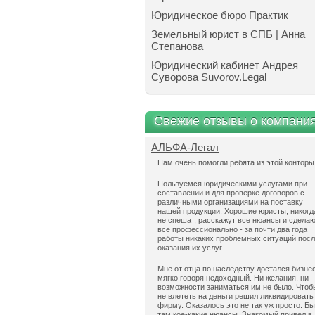
Юридическое бюро Практик
Земельный юрист в СПБ | Анна
Степанова
Юридический кабинет Андрея
Суворова Suvorov.Legal
Свежие отзывы о компани
АЛЬФА-Легал
Нам очень помогли ребята из этой конторы
Пользуемся юридическими услугами при
составлении и для проверке договоров с
различными организациями на поставку
нашей продукции. Хорошие юристы, никогд
не спешат, расскажут все нюансы и сдела
все профессионально - за почти два года
работы никаких проблемных ситуаций пос
оказания их услуг.
Мне от отца по наследству достался бизнес
мягко говоря недоходный. Ни желания, ни
возможности заниматься им не было. Чтоб
не влететь на деньги решил ликвидировать
фирму. Оказалось это не так уж просто. Б
там кое-какие нюансы. Знакомый привел в