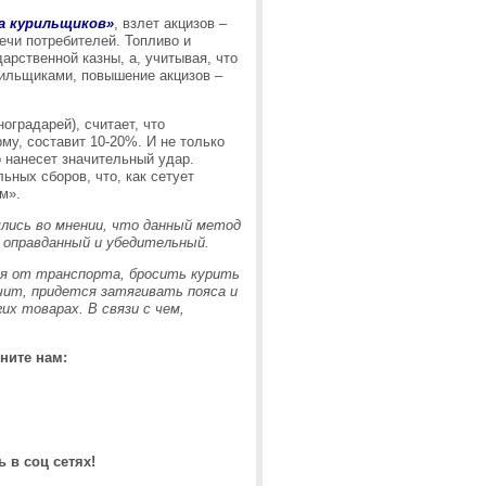
а курильщиков»
, взлет акцизов –
лечи потребителей. Топливо и
арственной казны, а, учитывая, что
рильщиками, повышение акцизов –
оградарей), считает, что
у, составит 10-20%. И не только
о нанесет значительный удар.
ных сборов, что, как сетует
м».
лись во мнении, что данный метод
й оправданный и убедительный.
ся от транспорта, бросить курить
ачит, придется затягивать пояса и
гих товарах.
В связи с чем,
ните нам:
 в соц сетях!