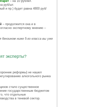
гарет
– на 10 руб/мл.
ка руб/шт.
й и пр.) будет равна 4800 руб/
й
– продолжится она и в
огласно экспертному мнению –
я бензином ниже 5-го класса вы уже
рят эксперты?
сторонник реформы) не нашел
регулированию алкогольного рынка
цизов стало существенное
учение государственным бюджетом
го, что отдельные
зводства в теневой сектор.