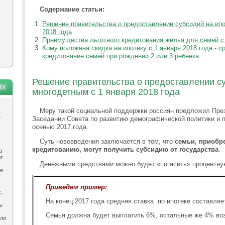
Содержание статьи:
Решение правительства о предоставлении субсидий на ипо
2018 года
Преимущества льготного кредитования жилья для семей с 
Кому положена скидка на ипотеку с 1 января 2018 года - с
кредитование семей при рождении 2 или 3 ребенка
Решение правительства о предоставлении су
ях
многодетным с 1 января 2018 года
Меру такой социальной поддержки россиян предложил Пр
.
Заседании Совета по развитию демографической политики и 
осенью 2017 года.
Суть нововведения заключается в том, что
семьи, приобр
кредитованию, могут получить субсидию от государства
.
а
ют
Денежными средствами можно будет «погасить» процентну
ле
Приведем пример:
,
На конец 2017 года средняя ставка по ипотеке составляе
ы
Семья должна будет выплатить 6%, остальные же 4% воз
ыли