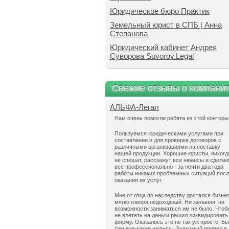
Юридическое бюро Практик
Земельный юрист в СПБ | Анна
Степанова
Юридический кабинет Андрея
Суворова Suvorov.Legal
Свежие отзывы о компани
АЛЬФА-Легал
Нам очень помогли ребята из этой конторы
Пользуемся юридическими услугами при
составлении и для проверке договоров с
различными организациями на поставку
нашей продукции. Хорошие юристы, никогд
не спешат, расскажут все нюансы и сдела
все профессионально - за почти два года
работы никаких проблемных ситуаций пос
оказания их услуг.
Мне от отца по наследству достался бизнес
мягко говоря недоходный. Ни желания, ни
возможности заниматься им не было. Чтоб
не влететь на деньги решил ликвидировать
фирму. Оказалось это не так уж просто. Б
там кое-какие нюансы. Знакомый привел в