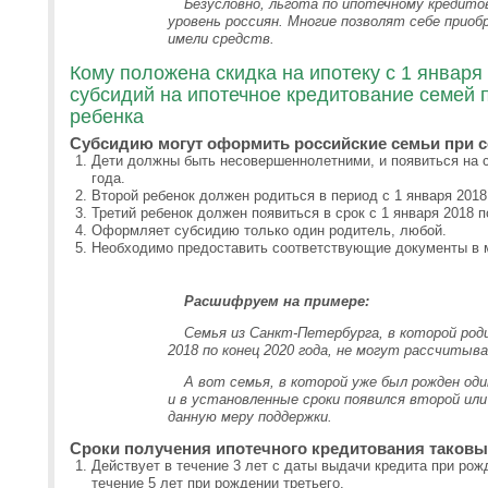
Безусловно, льгота по ипотечному кредит
уровень россиян. Многие позволят себе приоб
имели средств.
Кому положена скидка на ипотеку с 1 января 
субсидий на ипотечное кредитование семей 
ребенка
Субсидию могут оформить российские семьи при с
Дети должны быть несовершеннолетними, и появиться на с
года.
Второй ребенок должен родиться в период с 1 января 2018 
Третий ребенок должен появиться в срок с 1 января 2018 п
Оформляет субсидию только один родитель, любой.
Необходимо предоставить соответствующие документы в 
Расшифруем на примере:
Семья из Санкт-Петербурга, в которой роди
2018 по конец 2020 года, не могут рассчитыва
А вот семья, в которой уже был рожден один
и
в установленные сроки
появился второй ил
данную меру поддержки.
Сроки получения ипотечного кредитования таковы
Действует в течение 3 лет с даты выдачи кредита при рожд
течение 5 лет при рождении третьего.