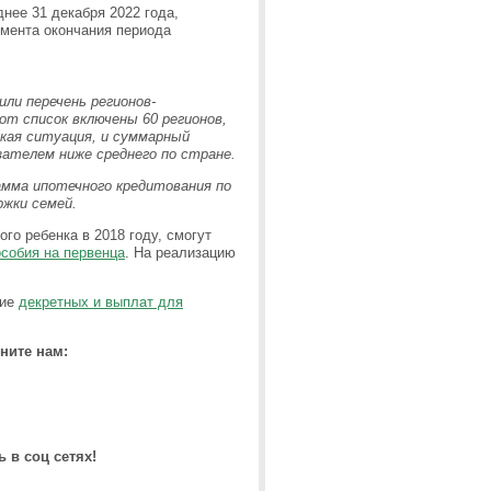
днее 31 декабря 2022 года,
омента окончания периода
или перечень регионов-
от список включены 60 регионов,
кая ситуация, и суммарный
телем ниже среднего по стране.
амма ипотечного кредитования по
ржки семей.
го ребенка в 2018 году, смогут
собия на первенца
. На реализацию
ние
декретных и выплат для
ните нам:
 в соц сетях!