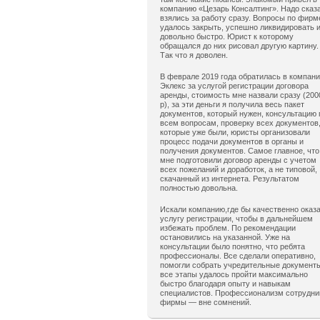
компанию «Цезарь Консалтинг». Надо сказ
взялись за работу сразу. Вопросы по фирм
удалось закрыть, успешно ликвидировать 
довольно быстро. Юрист к которому
обращался до них рисовал другую картину.
Так что я доволен.
В феврале 2019 года обратилась в компан
Эклекс за услугой регистрации договора
аренды, стоимость мне назвали сразу (200
р), за эти деньги я получила весь пакет
документов, который нужен, консультацию 
всем вопросам, проверку всех документов
которые уже были, юристы организовали
процесс подачи документов в органы и
получения документов. Самое главное, что
мне подготовили договор аренды с учетом
всех пожеланий и доработок, а не типовой,
скачанный из интернета. Результатом
полностью довольна.
Искали компанию,где бы качественно оказ
услугу регистрации, чтобы в дальнейшем
избежать проблем. По рекомендации
остановились на указанной. Уже на
консультации было понятно, что ребята
профессионалы. Все сделали оперативно,
помогли собрать учредительные документ
все этапы удалось пройти максимально
быстро благодаря опыту и навыкам
специалистов. Профессионализм сотрудни
фирмы — вне сомнений.