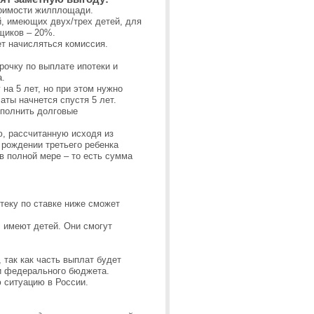
тоимости жилплощади.
, имеющих двух/трех детей, для
щиков – 20%.
ет начисляться комиссия.
рочку по выплате ипотеки и
а.
на 5 лет, но при этом нужно
аты начнется спустя 5 лет.
ыполнить долговые
ю, рассчитанную исходя из
 рождении третьего ребенка
в полной мере – то есть сумма
теку по ставке ниже сможет
 имеют детей. Они смогут
 так как часть выплат будет
 и федерального бюджета.
 ситуацию в России.