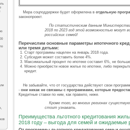
ать
е
и
Мера соцподдержки будет оформлена в
отдельную прогр
законопроект.
По статистическим данным Министерства
2018 по 2023 год этой возможностью могут в
ию
российских семей!
00
Перечислим основные параметры ипотечного кред
по
или тремя детьми:
,
Старт программы нацелен на январь 2018 года.
Субсидия может составить более 4%.
Максимальный процент по ипотеке составит 6%, не больше
Можно приобрести новое жилье по ипотеке, либо перекрыт
кредит.
Не забывайте, что от государства действуют свои програм
али
-
они никак не связаны с программами, которые предоста
Кредитные ставки по ним, как правило, ниже.
Кроме того, во многих регионах существу
стоит узнавать.
ы,
Преимущества льготного кредитования жилья
ков
2018 году – выгода для семей и ожидаемые
От программы льготного кредитования семьи ощут