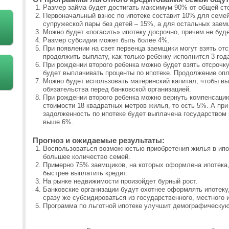
Размер займа будет достигать максимум 90% от общей с
Первоначальный взнос по ипотеке составит 10% для семей
супружеской пары без детей – 15%, а для остальных заем
Можно будет «погасить» ипотеку досрочно, причем не буд
Размер субсидии может быть более 4%.
При появлении на свет первенца заемщики могут взять отс
продолжить выплату, как только ребенку исполнится 3 год
При рождении второго ребенка можно будет взять отсрочку 
будет выплачивать проценты по ипотеке. Продолжение опл
Можно будет использовать материнский капитал, чтобы в
обязательства перед банковской организацией.
При рождении второго ребенка можно вернуть компенсаци
стоимости 18 квадратных метров жилья, то есть 5%. А при
задолженность по ипотеке будет выплачена государством 
выше 6%.
Прогноз и ожидаемые результаты:
Воспользоваться возможностью приобретения жилья в ипо
большее количество семей.
Примерно 75% заемщиков, на которых оформлена ипотека,
быстрее выплатить кредит.
На рынке недвижимости произойдет бурный рост.
Банковские организации будут охотнее оформлять ипотеку,
сразу же субсидироваться из государственного, местного
Программа по льготной ипотеке улучшит демографическую