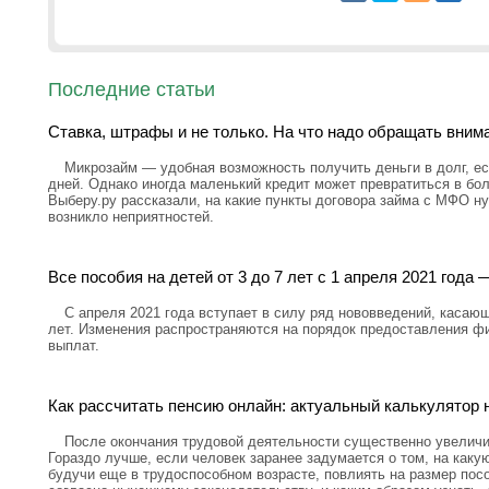
Последние статьи
Ставка, штрафы и не только. На что надо обращать вним
Микрозайм — удобная возможность получить деньги в долг, ес
дней. Однако иногда маленький кредит может превратиться в бо
Выберу.ру рассказали, на какие пункты договора займа с МФО н
возникло неприятностей.
Все пособия на детей от 3 до 7 лет с 1 апреля 2021 год
С апреля 2021 года вступает в силу ряд нововведений, касающ
лет. Изменения распространяются на порядок предоставления ф
выплат.
Как рассчитать пенсию онлайн: актуальный калькулятор н
После окончания трудовой деятельности существенно увелич
Гораздо лучше, если человек заранее задумается о том, на каку
будучи еще в трудоспособном возрасте, повлиять на размер посо