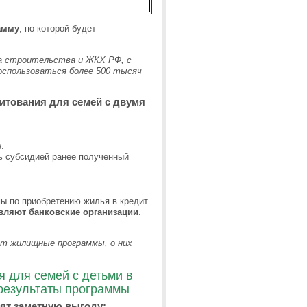
амму
, по которой будет
 строительства и ЖКХ РФ, с
оспользоваться более 500 тысяч
итования для семей с двумя
.
ь субсидией ранее полученный
мы по приобретению жилья в кредит
вляют банковские организации
.
ют жилищные программы, о них
 для семей с детьми в
 результаты программы
ят заметную выгоду: