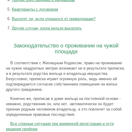
Квартиранты с договором
Выселят ли, если отказался от приватизации?
Другие случаи, когда нельзя выселить
Законодательство о проживании на чужой
площади
В соответствии с Жилищным Кодексом, право на проживание
на чужих квадратных метрах возникает не в результате прописки,
а в результате родства жильца и владельца имущества.
Безусловно, прописка играет огромную роль, ведь именно ей
подтверждается согласие собственника помещения на жилье
другого гражданина.
Конечно же, прописав в доме жильца на постоянной основе -
неважно, родственник он, или нет, -автоматически он будет
признан родным человеком владельцу, а это повлечет за собой
определенные правовые последствия.
Все спорные ситуации при временной регистрации и пути
решения проблем