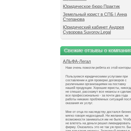
Юридическое бюро Практик
Земельный юрист в СПБ | Анна
Степанова
Юридический кабинет Андрея
Суворова Suvorov.Legal
Свежие отзывы о компани
АЛЬФА-Легал
Нам очень помогли ребята из этой конторы
Пользуемся юридическими услугами при
составлении и для проверке договоров с
различными организациями на поставку
нашей продукции. Хорошие юристы, никогд
не спешат, расскажут все нюансы и сдела
все профессионально - за почти два года
работы никаких проблемных ситуаций пос
оказания их услуг.
Мне от отца по наследству достался бизнес
мягко говоря недоходный. Ни желания, ни
возможности заниматься им не было. Чтоб
не влететь на деньги решил ликвидировать
фирму. Оказалось это не так уж просто. Б
там кое-какие нюансы. Знакомый привел в