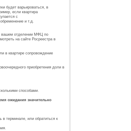
ки будет варьироваться, в
ример, если квартира
купается с
обременение и т.д.
 в вашем отделении МФЦ по
мотреть на сайте Росреестра в
ли в квартире сопровождение
ервоочередного приобретения доли в
сколькими способами.
ремя ожидания значительно
 в терминале, или обратиться к
ния.