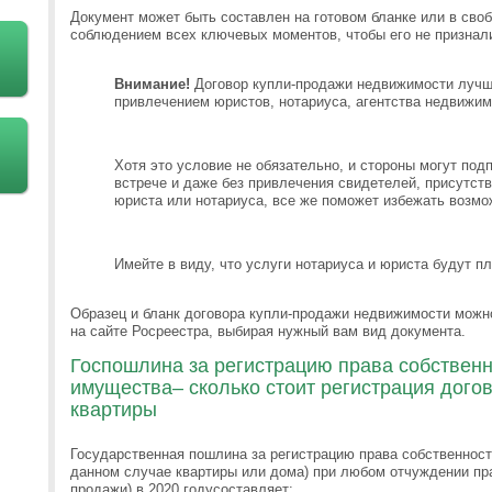
Документ может быть составлен на готовом бланке или в сво
соблюдением всех ключевых моментов, чтобы его не призна
Внимание!
Договор купли-продажи недвижимости лучше
привлечением юристов, нотариуса, агентства недвижим
Хотя это условие не обязательно, и стороны могут под
встрече и даже без привлечения свидетелей, присутст
юриста или нотариуса, все же поможет избежать возмо
Имейте в виду, что услуги нотариуса и юриста будут п
Образец и бланк договора купли-продажи недвижимости можно
на сайте Росреестра, выбирая нужный вам вид документа.
Госпошлина за регистрацию права собствен
имущества– сколько стоит регистрация дого
квартиры
Государственная пошлина за регистрацию права собственнос
данном случае квартиры или дома) при любом отчуждении прав
продажи) в 2020 годусоставляет: