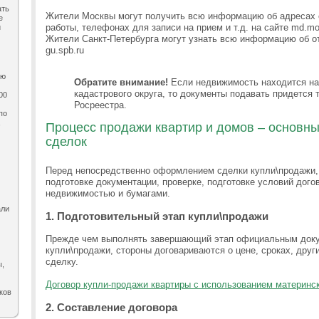
ать
Жители Москвы могут получить всю информацию об адресах
е
работы, телефонах для записи на прием и т.д. на сайте md.mo
и
Жители Санкт-Петербурга могут узнать всю информацию об о
gu.spb.ru
ию
Обратите внимание!
Если недвижимость находится на 
кадастрового округа, то документы подавать придется 
00
Росреестра.
по
,
Процесс продажи квартир и домов – основн
сделок
Перед непосредственно оформлением сделки купли\продажи, 
подготовке документации, проверке, подготовке условий дого
недвижимостью и бумагами.
али
1. Подготовительный этап купли\продажи
Прежде чем выполнять завершающий этап официальным док
купли\продажи, стороны договариваются о цене, сроках, дру
сделку.
ы,
Договор купли-продажи квартиры с использованием материнск
ков
2. Составление договора