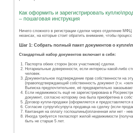
Как оформить и зарегистрировать куплю\пр
– пошаговая инструкция
Ничего сложного в регистрации сделки через отделение МФЦ
нюансах, на которые стоит обратить внимание, чтобы процес
Шаг 1: Собрать полный пакет документов о купле
Стандартный набор документов включает в себя:
Паспорта обеих сторон (всех участников) сделки.
Нотариальные доверенности, если интересы какой-либо ст
человек.
Документальное подтверждение прав собственности на эт
(правоподтверждающий собственность документ (т.н. «зел
Выписка предпочтительнее, её предварительно заказываю
Если недвижимость ещё не зарегистрирована в Росреестр
документ, согласно которому она была приобретена в собс
Договор купли-продажи (оформляется и предоставляется в
Согласие супруги\супруга продавца на сделку (если продав
Квитанция на оплату госпошлины(оплаченная или нет - нев
Иногда требуется техпаспорт жилой недвижимости (получа
быть не старше 5 лет.