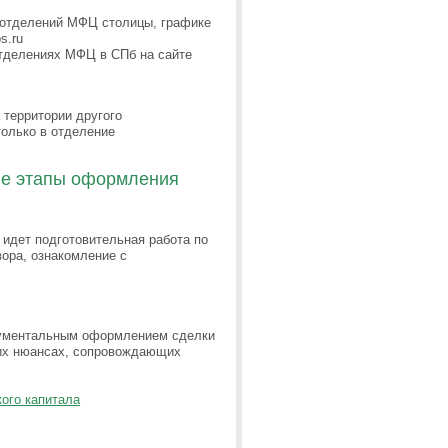
 отделений МФЦ столицы, графике
s.ru
тделениях МФЦ в СПб на сайте
территории другого
только в отделение
ые этапы оформления
идет подготовительная работа по
вора, ознакомление с
ументальным оформлением сделки
гих нюансах, сопровождающих
ого капитала