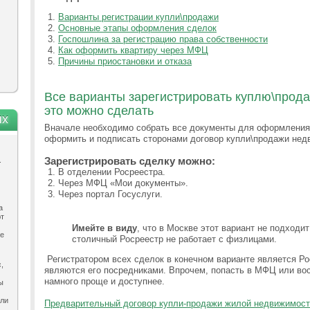
Варианты регистрации купли\продажи
Основные этапы оформления сделок
Госпошлина за регистрацию права собственности
Как оформить квартиру через МФЦ
Причины приостановки и отказа
Все варианты зарегистрировать куплю\прода
это можно сделать
ях
Вначале необходимо собрать все документы для оформления 
оформить и подписать сторонами договор купли\продажи нед
Зарегистрировать сделку можно:
.
В отделении Росреестра.
Через МФЦ «Мои документы».
Через портал Госуслуги.
а
ют
Имейте в виду
, что в Москве этот вариант не подходит
ле
столичный Росреестр не работает с физлицами.
Регистратором всех сделок в конечном варианте является Ро
,
являются его посредниками. Впрочем, попасть в МФЦ или во
намного проще и доступнее.
ы
ыли
Предварительный договор купли-продажи жилой недвижимос