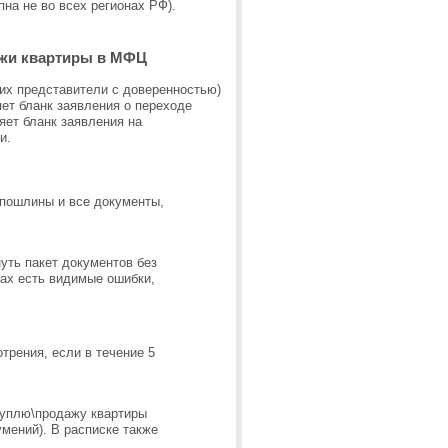
пна не во всех регионах РФ).
ажи квартиры в МФЦ
 их представители с доверенностью)
ет бланк заявления о переходе
яет бланк заявления на
и.
спошлины и все документы,
уть пакет документов без
гах есть видимые ошибки,
трения, если в течение 5
куплю\продажу квартиры
умений). В расписке также