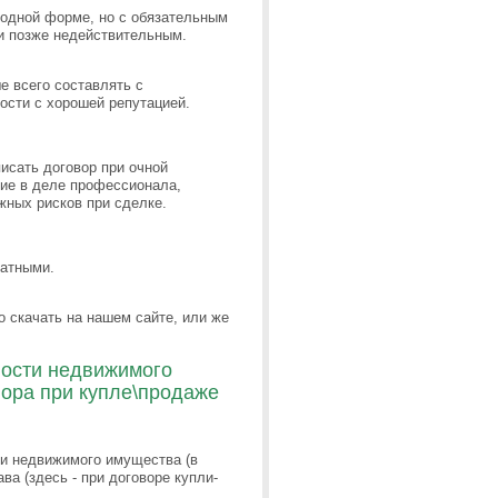
бодной форме, но с обязательным
ли позже недействительным.
 всего составлять с
ости с хорошей репутацией.
писать договор при очной
вие в деле профессионала,
жных рисков при сделке.
латными.
 скачать на нашем сайте, или же
ности недвижимого
вора при купле\продаже
ти недвижимого имущества (в
а (здесь - при договоре купли-