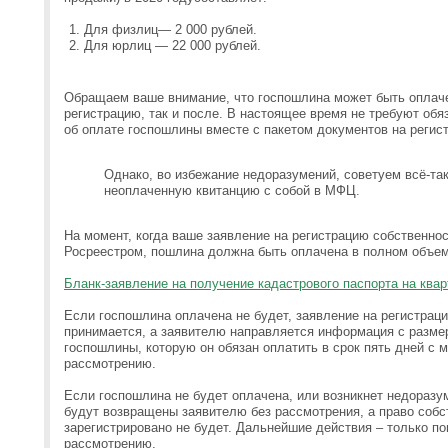
Для физлиц— 2 000 рублей.
Для юрлиц — 22 000 рублей.
Обращаем ваше внимание, что госпошлина может быть оплаче
регистрацию, так и после. В настоящее время не требуют об
об оплате госпошлины вместе с пакетом документов на регис
Однако, во избежание недоразумений, советуем всё-та
неоплаченную квитанцию с собой в МФЦ.
На момент, когда ваше заявление на регистрацию собственно
Росреестром, пошлина должна быть оплачена в полном объе
Бланк-заявление на получение кадастрового паспорта на ква
Если госпошлина оплачена не будет, заявление на регистрац
принимается, а заявителю направляется информация с разме
госпошлины, которую он обязан оплатить в срок пять дней с 
рассмотрению.
Если госпошлина не будет оплачена, или возникнет недоразу
будут возвращены заявителю без рассмотрения, а право собс
зарегистрировано не будет. Дальнейшие действия – только по
рассмотрению.