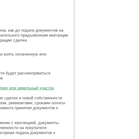
на, как до подачи документов на
язательного предъявления квитанции
трацию сделки.
ки взять оплаченную или
сти будет рассматриваться
ме.
ртиру или земельный участок
ию сделки и новой собственности
ром, реквизитами, сроками оплаты
момента принятия документов к
мение с квитанцией, документы
твенности на покупателя
вторная подача документов к