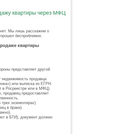
одажу квартиры через МФЦ
 нет. Мы лишь расскажем о
с прошел беспроблемно.
\продаже квартиры
ороны представляет другой
у недвижимость продавца
енка») или выписка из ЕГРН.
т в Росреестре или в МФЦ).
е, продавец предоставляет
твенность.
 трех экземплярах).
ец в браке).
ажно).
ют в БТИ), документ должен