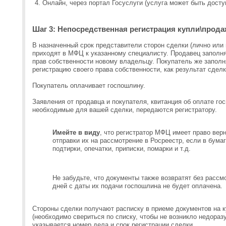
Онлайн, через портал Госуслуги (услуга может быть досту
Шаг 3: Непосредственная регистрация купли\прод
В назначенный срок представители сторон сделки (лично или
приходят в МФЦ к указанному специалисту. Продавец заполня
прав собственности новому владельцу. Покупатель же заполн
регистрацию своего права собственности, как результат сделк
Покупатель оплачивает госпошлину.
Заявления от продавца и покупателя, квитанция об оплате го
необходимые для вашей сделки, передаются регистратору.
Имейте в виду
, что регистратор МФЦ имеет право верн
отправки их на рассмотрение в Росреестр, если в бума
подтирки, опечатки, приписки, помарки и т.д.
Не забудьте, что документы также возвратят без рассмо
дней с даты их подачи госпошлина не будет оплачена.
Стороны сделки получают расписку в приеме документов на 
(необходимо свериться по списку, чтобы не возникло недораз
указывается номер дела и срок регистрации сделки.