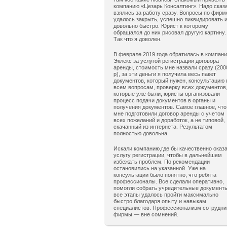
компанию «Цезарь Консалтинг». Надо сказ
взялись за работу сразу. Вопросы по фирм
удалось закрыть, успешно ликвидировать 
довольно быстро. Юрист к которому
обращался до них рисовал другую картину.
Так что я доволен.
В феврале 2019 года обратилась в компан
Эклекс за услугой регистрации договора
аренды, стоимость мне назвали сразу (200
р), за эти деньги я получила весь пакет
документов, который нужен, консультацию 
всем вопросам, проверку всех документов
которые уже были, юристы организовали
процесс подачи документов в органы и
получения документов. Самое главное, что
мне подготовили договор аренды с учетом
всех пожеланий и доработок, а не типовой,
скачанный из интернета. Результатом
полностью довольна.
Искали компанию,где бы качественно оказ
услугу регистрации, чтобы в дальнейшем
избежать проблем. По рекомендации
остановились на указанной. Уже на
консультации было понятно, что ребята
профессионалы. Все сделали оперативно,
помогли собрать учредительные документ
все этапы удалось пройти максимально
быстро благодаря опыту и навыкам
специалистов. Профессионализм сотрудни
фирмы — вне сомнений.