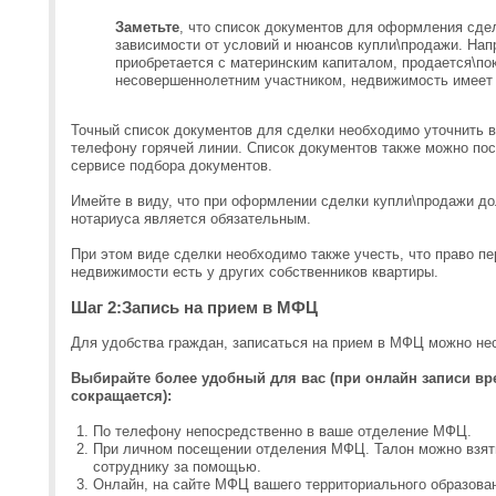
Заметьте
, что список документов для оформления сдел
зависимости от условий и нюансов купли\продажи. Нап
приобретается с материнским капиталом, продается\по
несовершеннолетним участником, недвижимость имеет 
Точный список документов для сделки необходимо уточнить
телефону горячей линии. Список документов также можно пос
сервисе подбора документов.
Имейте в виду, что при оформлении сделки купли\продажи до
нотариуса является обязательным.
При этом виде сделки необходимо также учесть, что право п
недвижимости есть у других собственников квартиры.
Шаг 2:Запись на прием в МФЦ
Для удобства граждан, записаться на прием в МФЦ можно не
Выбирайте более удобный для вас (при онлайн записи в
сокращается):
По телефону непосредственно в ваше отделение МФЦ.
При личном посещении отделения МФЦ. Талон можно взять
сотруднику за помощью.
Онлайн, на сайте МФЦ вашего территориального образова