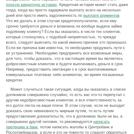
плохую кредитную историю
. Кредитная история может стать даже
тогда, когда вы просто задержали выплату всего на несколько
дней или просто иметь задолженность по
выплате алиментов
.
Что же делать в этом случае кредитополучателю, если ему
срочно требуются деньги и возможна ли вообще выдача займа
подобному клиенту? Если вы оказались в числе тех клиентов,
которые столкнулись с подобной неприятностью, то прежде
всего, следует выяснить по какой именно причине это произошло.
Если же причина вам известна, то необходимо продумать пути к
ее устранению. Необходимо предпринять все возможные меры,
для того, чтобы доказать, что в настоящее время вы являетесь
добросовестным клиентом и будете выплачивать деньги в срок.
Например, предоставить квитанции о в срок выплачиваемых
коммунальных платежах либо алиментах, во время погашенных
кредитах.
Может случиться такая ситуация, когда вы оказались в списке
должников совершенно случайно, то есть вас кто-то перепутал с
другим недобросовестным клиентом, и вся ответственность за
его долги легла на ваши плечи. В этом случае, если не выходит
доказать свою невиновность мирным путем, то есть путем
предоставления доказательств, что в должниках были не вы, а
совершенно другой человек, то рекомендуется
написать
претензию в банк
, потом написать жалобы в Центробанк и
Роспотребнадзор, а если и это не помогло то следует обратиться