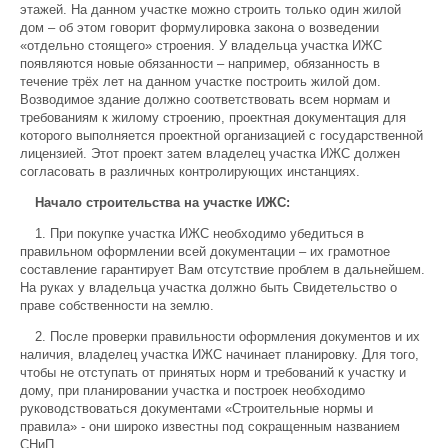
этажей. На данном участке можно строить только один жилой
дом – об этом говорит формулировка закона о возведении
«отдельно стоящего» строения. У владельца участка ИЖС
появляются новые обязанности – например, обязанность в
течение трёх лет на данном участке построить жилой дом.
Возводимое здание должно соответствовать всем нормам и
требованиям к жилому строению, проектная документация для
которого выполняется проектной организацией с государственной
лицензией. Этот проект затем владелец участка ИЖС должен
согласовать в различных контролирующих инстанциях.
Начало строительства на участке ИЖС:
1. При покупке участка ИЖС необходимо убедиться в
правильном оформлении всей документации – их грамотное
составление гарантирует Вам отсутствие проблем в дальнейшем.
На руках у владельца участка должно быть Свидетельство о
праве собственности на землю.
2. После проверки правильности оформления документов и их
наличия, владелец участка ИЖС начинает планировку. Для того,
чтобы не отступать от принятых норм и требований к участку и
дому, при планировании участка и построек необходимо
руководствоваться документами «Строительные нормы и
правила» - они широко известны под сокращенным названием
СНиП.