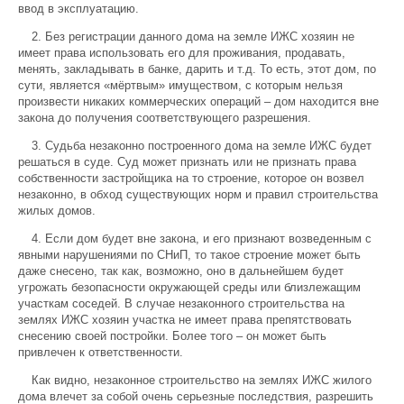
ввод в эксплуатацию.
2. Без регистрации данного дома на земле ИЖС хозяин не
имеет права использовать его для проживания, продавать,
менять, закладывать в банке, дарить и т.д. То есть, этот дом, по
сути, является «мёртвым» имуществом, с которым нельзя
произвести никаких коммерческих операций – дом находится вне
закона до получения соответствующего разрешения.
3. Судьба незаконно построенного дома на земле ИЖС будет
решаться в суде. Суд может признать или не признать права
собственности застройщика на то строение, которое он возвел
незаконно, в обход существующих норм и правил строительства
жилых домов.
4. Если дом будет вне закона, и его признают возведенным с
явными нарушениями по СНиП, то такое строение может быть
даже снесено, так как, возможно, оно в дальнейшем будет
угрожать безопасности окружающей среды или близлежащим
участкам соседей. В случае незаконного строительства на
землях ИЖС хозяин участка не имеет права препятствовать
снесению своей постройки. Более того – он может быть
привлечен к ответственности.
Как видно, незаконное строительство на землях ИЖС жилого
дома влечет за собой очень серьезные последствия, разрешить