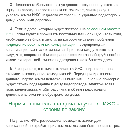
3. Человека мобильного, вынужденного ежедневно уезжать в
город на работу на собственном автомобиле, заинтересует
участок земли ИЖС недалеко от трассы, с удобным подъездом к
дому, хорошими дорогами.
4. Если в доме, который будет построен на
земельном участке
ИЖС
, планируется проживать постоянно или большую часть года,
необходимо выбирать земли, на которой не станет проблемой
подведение всех нужных коммуникаций
– водопровода и
канализации, газа, электричества. При этом следует иметь в
виду, что, например, близкое расположение газовой трубы ещё не
является гарантией точного подведения газа к Вашему дому.
5. Как правило, в стоимость участка ИЖС редко включена
стоимость подведения коммуникаций. Перед приобретением
данного надела земли неплохо бы выяснить – сколько примерно
будет стоить подведение к дому водопровода, электричества,
газа, канализации, чтобы рассчитать объем предстоящих
денежных вложений в обустройство дома.
Нормы строительства дома на участке ИЖС –
строим по закону
На участке ИЖС разрешается возводить жилой дом
капитальной постройки, при этом дом должен быть не выше трех