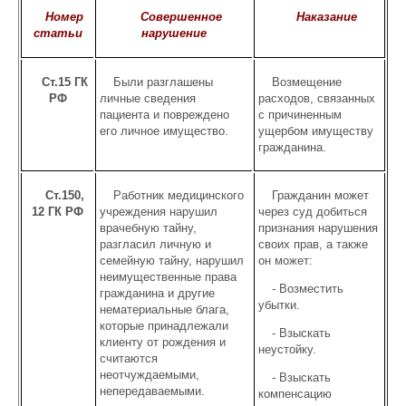
Номер
Совершенное
Наказание
статьи
нарушение
Ст.15 ГК
Были разглашены
Возмещение
РФ
личные сведения
расходов, связанных
пациента и повреждено
с причиненным
его личное имущество.
ущербом имуществу
гражданина.
Ст.150,
Работник медицинского
Гражданин может
12 ГК РФ
учреждения нарушил
через суд добиться
врачебную тайну,
признания нарушения
разгласил личную и
своих прав, а также
семейную тайну, нарушил
он может:
неимущественные права
- Возместить
гражданина и другие
убытки.
нематериальные блага,
которые принадлежали
- Взыскать
клиенту от рождения и
неустойку.
считаются
неотчуждаемыми,
- Взыскать
непередаваемыми.
компенсацию