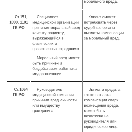
морального вреда.
Ст.151,
Специалист
Клиент сможет
1099, 1101
медицинской организации
потребовать через
ГК РФ
причинил моральный вред
судебные органы
клиенту-пациенту,
выплаты компенсации
выражающийся в
за моральный вред.
физических и
нравственных страданиях.
Моральный вред может
быть причинен и
бездействием работника
медорганизации.
Ст.1064
Руководитель
Выплата вреда, а
ГК РФ
медицинской компании
также выплата
причинил вред личности
компенсации сверх
или имуществу
возмещения вреда,
гражданина.
может быть
возложена на
руководителя или
юридическое лицо.