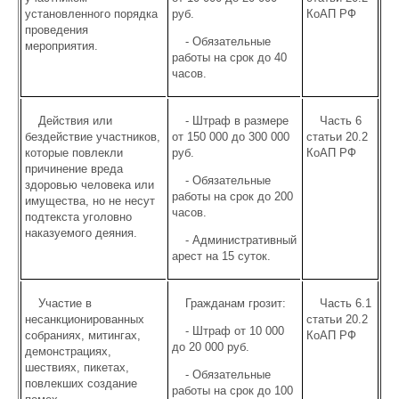
установленного порядка
руб.
КоАП РФ
проведения
- Обязательные
мероприятия.
работы на срок до 40
часов.
Действия или
- Штраф в размере
Часть 6
бездействие участников,
от 150 000 до 300 000
статьи 20.2
которые повлекли
руб.
КоАП РФ
причинение вреда
- Обязательные
здоровью человека или
работы на срок до 200
имущества, но не несут
часов.
подтекста уголовно
наказуемого деяния.
- Административный
арест на 15 суток.
Участие в
Гражданам грозит:
Часть 6.1
несанкционированных
статьи 20.2
- Штраф от 10 000
собраниях, митингах,
КоАП РФ
до 20 000 руб.
демонстрациях,
шествиях, пикетах,
- Обязательные
повлекших создание
работы на срок до 100