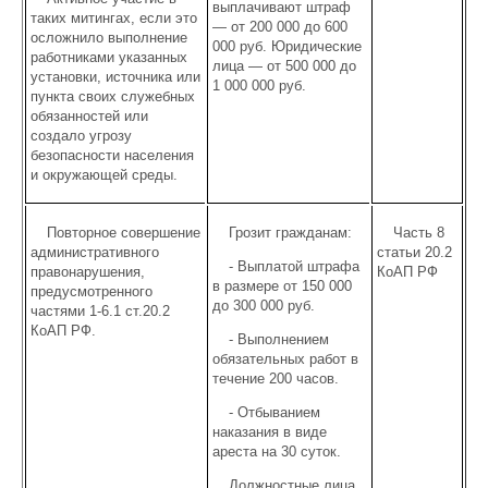
выплачивают штраф
таких митингах, если это
— от 200 000 до 600
осложнило выполнение
000 руб. Юридические
работниками указанных
лица — от 500 000 до
установки, источника или
1 000 000 руб.
пункта своих служебных
обязанностей или
создало угрозу
безопасности населения
и окружающей среды.
Повторное совершение
Грозит гражданам:
Часть 8
административного
статьи 20.2
- Выплатой штрафа
правонарушения,
КоАП РФ
в размере от 150 000
предусмотренного
до 300 000 руб.
частями 1-6.1 ст.20.2
КоАП РФ.
- Выполнением
обязательных работ в
течение 200 часов.
- Отбыванием
наказания в виде
ареста на 30 суток.
Должностные лица