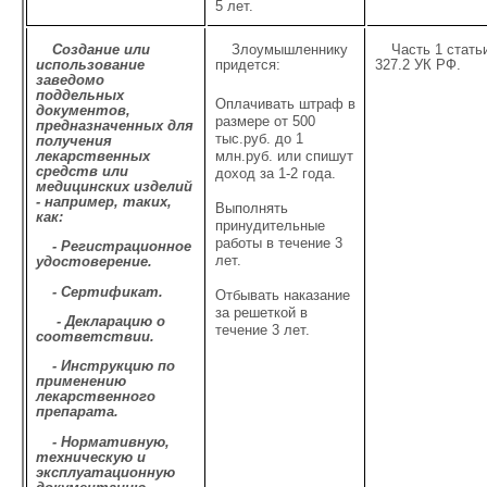
5 лет.
Создание или
Злоумышленнику
Часть 1 стать
использование
придется:
327.2 УК РФ.
заведомо
поддельных
Оплачивать штраф в
документов,
размере от 500
предназначенных для
тыс.руб. до 1
получения
лекарственных
млн.руб. или спишут
средств или
доход за 1-2 года.
медицинских изделий
- например, таких,
Выполнять
как:
принудительные
работы в течение 3
- Регистрационное
лет.
удостоверение.
- Сертификат.
Отбывать наказание
за решеткой в
- Декларацию о
течение 3 лет.
соответствии.
- Инструкцию по
применению
лекарственного
препарата.
- Нормативную,
техническую и
эксплуатационную