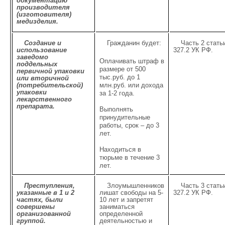
документацию
производителя
(изготовителя)
медизделия.
Создание и
Гражданин будет:
Часть 2 стать
использование
327.2 УК РФ.
заведомо
Оплачивать штраф в
поддельных
размере от 500
первичной упаковки
тыс.руб. до 1
или вторичной
(потребительской)
млн.руб. или дохода
упаковки
за 1-2 года.
лекарственного
препарата.
Выполнять
принудительные
работы, срок – до 3
лет.
Находиться в
тюрьме в течение 3
лет.
Преступления,
Злоумышленников
Часть 3 стать
указанные в 1 и 2
лишат свободы на 5-
327.2 УК РФ.
частях, были
10 лет и запретят
совершены
заниматься
организованной
определенной
группой.
деятельностью и