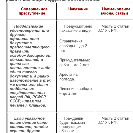
Совершенное
Наказание
Наименование
преступление
закона, статьи
Подделывание
Предусмотрено
Часть 1 статьи
удостоверения или
наказание в виде:
327 УК РФ.
другого
официального
Ограничения
документа,
свободы – до 2
предоставляющего
лет.
права или
освобождающего от
обязанностей, в
Принудительных
целях его
работ – до 2 лет.
использования либо
сбыт такого
Ареста на
документа, а равно
полгода.
изготовление в тех
же целях или сбыт
поддельных
Лишения свободы
государственных
– до 2 лет.
наград РФ, РСФСР,
СССР, штампов,
печатей, бланков.
Если указанное
Гражданин
Часть 2 статьи
выше деяние было
будет наказан
327 УК РФ.
совершено, чтобы
следующим
скрыть другое
образом: