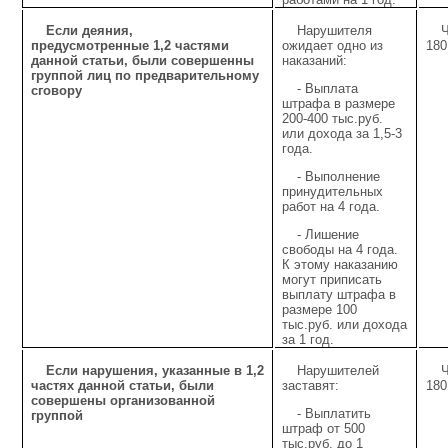
Если деяния,
Нарушителя
Ч
предусмотренные 1,2 частями
ожидает одно из
180
данной статьи, были совершенны
наказаний:
группой лиц по предварительному
- Выплата
сговору
штрафа в размере
200-400 тыс.руб.
или дохода за 1,5-3
года.
- Выполнение
принудительных
работ на 4 года.
- Лишение
свободы на 4 года.
К этому наказанию
могут приписать
выплату штрафа в
размере 100
тыс.руб. или дохода
за 1 год.
Если нарушения, указанные в 1,2
Нарушителей
Ч
частях данной статьи, были
заставят:
180
совершены организованной
- Выплатить
группой
штраф от 500
тыс.руб. до 1