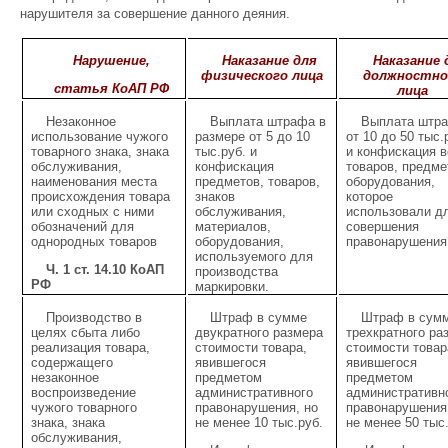
нарушителя за совершение данного деяния.
Нарушение,
Наказание для
Наказание 
физического лица
должностно
статья КоАП РФ
лица
Незаконное
Выплата штрафа в
Выплата штр
использование чужого
размере от 5 до 10
от 10 до 50 тыс.
товарного знака, знака
тыс.руб. и
и конфискация в
обслуживания,
конфискация
товаров, предме
наименования места
предметов, товаров,
оборудования,
происхождения товара
знаков
которое
или сходных с ними
обслуживания,
использовали д
обозначений для
материалов,
совершения
однородных товаров
оборудования,
правонарушения
используемого для
Ч. 1 ст. 14.10 КоАП
производства
РФ
маркировки.
Производство в
Штраф в сумме
Штраф в сум
целях сбыта либо
двукратного размера
трехкратного ра
реализация товара,
стоимости товара,
стоимости товар
содержащего
явившегося
явившегося
незаконное
предметом
предметом
воспроизведение
административного
административн
чужого товарного
правонарушения, но
правонарушения
знака, знака
не менее 10 тыс.руб.
не менее 50 тыс
обслуживания,