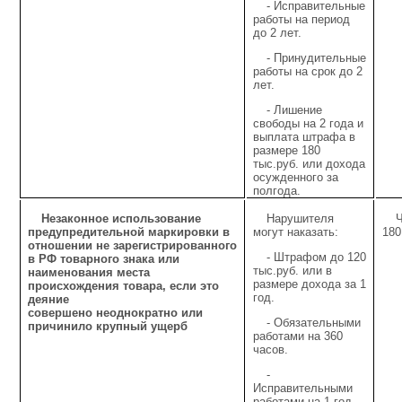
- Исправительные
работы на период
до 2 лет.
- Принудительные
работы на срок до 2
лет.
- Лишение
свободы на 2 года и
выплата штрафа в
размере 180
тыс.руб. или дохода
осужденного за
полгода.
Незаконное использование
Нарушителя
Ч
предупредительной маркировки в
могут наказать:
180
отношении не зарегистрированного
- Штрафом до 120
в РФ товарного знака или
тыс.руб. или в
наименования места
размере дохода за 1
происхождения товара, если это
год.
деяние
совершено неоднократно или
- Обязательными
причинило крупный ущерб
работами на 360
часов.
-
Исправительными
работами на 1 год.