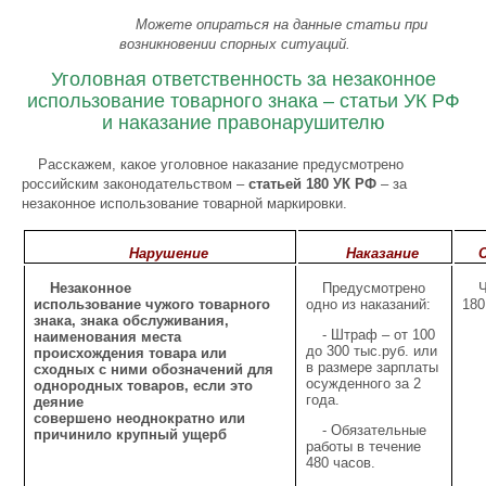
Можете опираться на данные статьи при
возникновении спорных ситуаций.
Уголовная ответственность за незаконное
использование товарного знака – статьи УК РФ
и наказание правонарушителю
Расскажем, какое уголовное наказание предусмотрено
российским законодательством –
статьей 180 УК РФ
– за
незаконное использование товарной маркировки.
Нарушение
Наказание
Незаконное
Предусмотрено
Ч
использование чужого товарного
одно из наказаний:
180
знака, знака обслуживания,
- Штраф – от 100
наименования места
до 300 тыс.руб. или
происхождения товара или
в размере зарплаты
сходных с ними обозначений для
осужденного за 2
однородных товаров, если это
года.
деяние
совершено неоднократно или
- Обязательные
причинило крупный ущерб
работы в течение
480 часов.