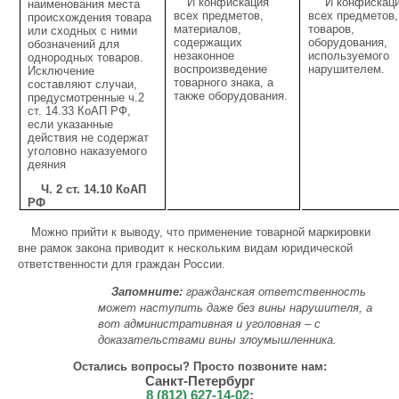
И конфискация
И конфискац
наименования места
всех предметов,
всех предметов,
происхождения товара
материалов,
товаров,
или сходных с ними
содержащих
оборудования,
обозначений для
незаконное
используемого
однородных товаров.
воспроизведение
нарушителем.
Исключение
товарного знака, а
составляют случаи,
также оборудования.
предусмотренные ч.2
ст. 14.33 КоАП РФ,
если указанные
действия не содержат
уголовно наказуемого
деяния
Ч. 2 ст. 14.10 КоАП
РФ
Можно прийти к выводу, что применение товарной маркировки
вне рамок закона приводит к нескольким видам юридической
ответственности для граждан России.
Запомните:
гражданская ответственность
может наступить даже без вины нарушителя, а
вот административная и уголовная – с
доказательствами вины злоумышленника.
Остались вопросы? Просто позвоните нам:
Санкт-Петербург
8 (812) 627-14-02
;