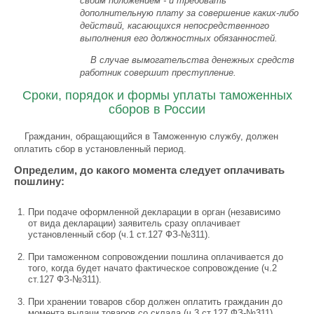
своим положением - и требовать
дополнительную плату за совершение каких-либо
действий, касающихся непосредственного
выполнения его должностных обязанностей.
В случае вымогательства денежных средств
работник совершит преступление.
Сроки, порядок и формы уплаты таможенных
сборов в России
Гражданин, обращающийся в Таможенную службу, должен
оплатить сбор в установленный период.
Определим, до какого момента следует оплачивать
пошлину:
При подаче оформленной декларации в орган (независимо
от вида декларации) заявитель сразу оплачивает
установленный сбор (ч.1 ст.127 ФЗ-№311).
При таможенном сопровождении пошлина оплачивается до
того, когда будет начато фактическое сопровождение (ч.2
ст.127 ФЗ-№311).
При хранении товаров сбор должен оплатить гражданин до
момента выдачи товаров со склада (ч.3 ст.127 ФЗ-№311).