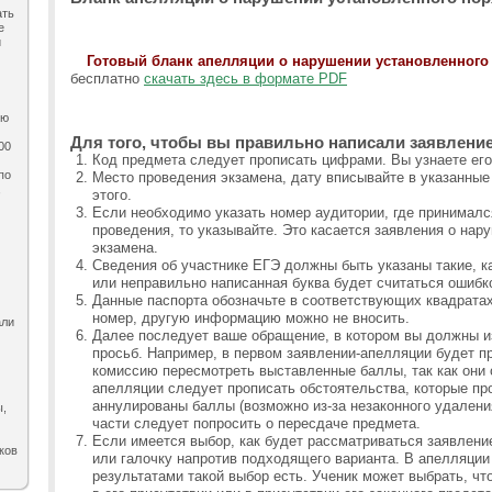
ать
е
и
Готовый бланк апелляции о нарушении установленного
бесплатно
скачать здесь в формате PDF
ию
Для того, чтобы вы правильно написали заявление
00
Код предмета следует прописать цифрами. Вы узнаете его,
по
Место проведения экзамена, дату вписывайте в указанные
,
этого.
Если необходимо указать номер аудитории, где принималс
проведения, то указывайте. Это касается заявления о нар
экзамена.
Сведения об участнике ЕГЭ должны быть указаны такие, к
или неправильно написанная буква будет считаться ошибк
Данные паспорта обозначьте в соответствующих квадрата
номер, другую информацию можно не вносить.
али
Далее последует ваше обращение, в котором вы должны и
просьб. Например, в первом заявлении-апелляции будет пр
комиссию пересмотреть выставленные баллы, так как они 
апелляции следует прописать обстоятельства, которые пр
аннулированы баллы (возможно из-за незаконного удаления
ы,
части следует попросить о пересдаче предмета.
Если имеется выбор, как будет рассматриваться заявление
ков
или галочку напротив подходящего варианта. В апелляции
результатами такой выбор есть. Ученик может выбрать, ч