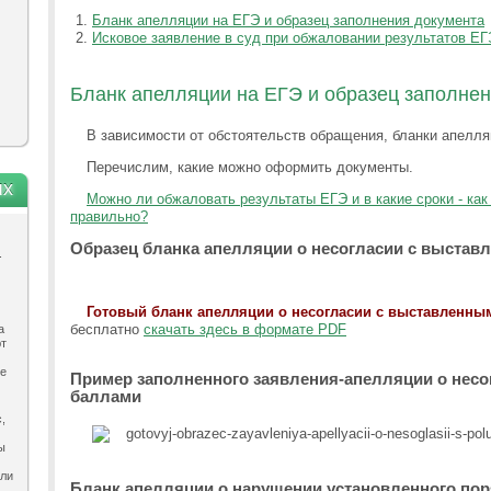
Бланк апелляции на ЕГЭ и образец заполнения документа
Исковое заявление в суд при обжаловании результатов ЕГ
Бланк апелляции на ЕГЭ и образец заполне
В зависимости от обстоятельств обращения, бланки апелля
Перечислим, какие можно оформить документы.
ях
Можно ли обжаловать результаты ЕГЭ и в какие сроки - ка
правильно?
Образец бланка апелляции о несогласии с выста
.
Готовый бланк апелляции о несогласии с выставленны
бесплатно
скачать здесь в формате PDF
а
ют
ле
Пример заполненного заявления-апелляции о нес
баллами
,
ы
ыли
Бланк апелляции о нарушении установленного по