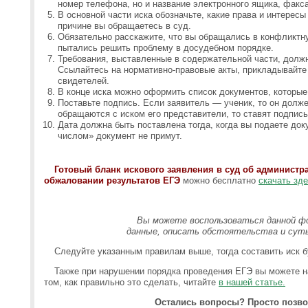
номер телефона, но и название электронного ящика, факса
В основной части иска обозначьте, какие права и интересы
причине вы обращаетесь в суд.
Обязательно расскажите, что вы обращались в конфликтн
пытались решить проблему в досудебном порядке.
Требования, выставленные в содержательной части, долж
Ссылайтесь на нормативно-правовые акты, прикладывайте 
свидетелей.
В конце иска можно оформить список документов, которые
Поставьте подпись. Если заявитель — ученик, то он долж
обращаются с иском его представители, то ставят подпись
Дата должна быть поставлена тогда, когда вы подаете док
числом» документ не примут.
Готовый бланк искового заявления в суд об админист
обжаловании результатов ЕГЭ
можно бесплатно
скачать зд
Вы можете воспользоваться данной фор
данные, описать обстоятельства и суть
Следуйте указанным правилам выше, тогда составить иск бу
Также при нарушении порядка проведения ЕГЭ вы можете н
том, как правильно это сделать, читайте
в нашей статье.
Остались вопросы? Просто позво