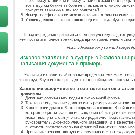
в его присутствии или в присутствии его законного предст
вот в другом бланке выбора нет, так как апелляцию одноз
присутствии ученика или его родителей.
Номер телефона также можно оставить, чтобы вы были в к
Ученик должен поставить свою подпись, когда будет подав
В подтверждение принятия апелляции ученику выдают
уве
нем поставить точное время, когда принял заявление, и свои 
Ученик должен сохранить данную бу
Исковое заявление в суд при обжаловании р
написания документа и примеры
Ученики и их родители/законные представители могут осп
через судебную инстанцию. Для этого необходимо составить 
Заявление оформляется в соответствии со статьей
правилам:
Документ должен быть подан в письменной форме.
Текстовое содержание должно быть разборчивым и понятн
В заявлении должна быть оформлена «шапка». В ней впис
который подается заявление, сведения об истце и ответчик
может выступать сам ученик, его родители, представители
руководитель, директор учебного заведения. В в качестве 
выступать представитель конфликтной комиссии, организа
Пропишите всю контактную информацию в «шапке» докумен