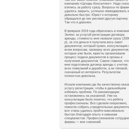
компанию «Цезарь Консалтинг». Надо сказ
взялись за работу сразу. Вопросы по фирм
удалось закрыть, успешно ликвидировать 
довольно быстро. Юрист к которому
обращался до них рисовал другую картину.
Так что я доволен.
В феврале 2019 года обратилась в компан
Эклекс за услугой регистрации договора
аренды, стоимость мне назвали сразу (200
р), за эти деньги я получила весь пакет
документов, который нужен, консультацию 
всем вопросам, проверку всех документов
которые уже были, юристы организовали
процесс подачи документов в органы и
получения документов. Самое главное, что
мне подготовили договор аренды с учетом
всех пожеланий и доработок, а не типовой,
скачанный из интернета. Результатом
полностью довольна.
Искали компанию,где бы качественно оказ
услугу регистрации, чтобы в дальнейшем
избежать проблем. По рекомендации
остановились на указанной. Уже на
консультации было понятно, что ребята
профессионалы. Все сделали оперативно,
помогли собрать учредительные документ
все этапы удалось пройти максимально
быстро благодаря опыту и навыкам
специалистов. Профессионализм сотрудни
фирмы — вне сомнений.