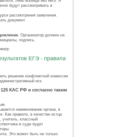
авителя, либо вообще без него. А
начно будут рассматривать в
урсе рассмотрения заявления.
ать документ.
домление
. Организатор должен на
инициалы, подпись.
магу.
езультатов ЕГЭ - правила
орить решение конфликтной комиссии
административный иск.
 125 КАС РФ и согласно таким
ым.
ывается наименование органа, в
е. Как правило, в качестве истца
, учитель, классный
ответчика в суде будет
торы.
та. Это может быть не только