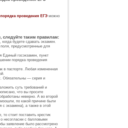
 порядка проведения ЕГЭ
можно
, следуйте таким правилам:
 когда будете сдавать экзамен.
 поля, предусмотренные для
я Единый госэкзамен, пункт
ушении порядка проведения
ак в паспорте. Любая измененная
ой.
х. Обязательны — серия и
зложить суть требований и
описано, что вы просите
обработаны неверно. А во второй
оизошли, по какой причине были
 с экзамена), а также в этой
, то стоит поставить крестик
 о несогласии с балловыми
тобы заявление было рассмотрено