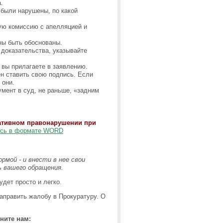
.
 были нарушены, по какой
ую комиссию с апелляцией и
ны быть обоснованы.
доказательства, указывайте
 вы прилагаете в заявлению.
ен ставить свою подпись. Если
 они.
умент в суд, не раньше, «задним
ративном правонарушении при
есь в формате WORD
мой - и внести в нее свои
 вашего обращения.
дет просто и легко.
аправить жалобу в Прокуратуру. О
ните нам: