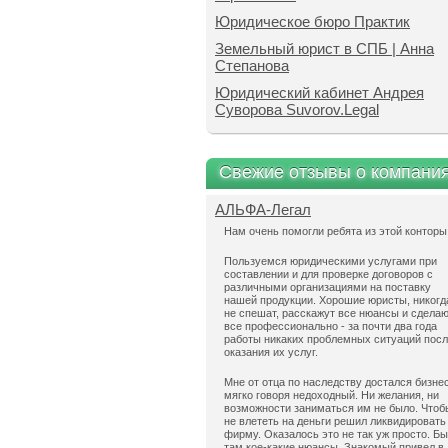
Юридическое бюро Практик
Земельный юрист в СПБ | Анна
Степанова
Юридический кабинет Андрея
Суворова Suvorov.Legal
Свежие отзывы о компани
АЛЬФА-Легал
Нам очень помогли ребята из этой конторы
Пользуемся юридическими услугами при
составлении и для проверке договоров с
различными организациями на поставку
нашей продукции. Хорошие юристы, никогд
не спешат, расскажут все нюансы и сдела
все профессионально - за почти два года
работы никаких проблемных ситуаций пос
оказания их услуг.
Мне от отца по наследству достался бизнес
мягко говоря недоходный. Ни желания, ни
возможности заниматься им не было. Чтоб
не влететь на деньги решил ликвидировать
фирму. Оказалось это не так уж просто. Б
там кое-какие нюансы. Знакомый привел в