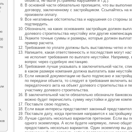
объекта, не были устранены нарушения и т.д.).
ать
В основной части обязательно пропишите, что вы выполни
е
договору, заключенному с застройщиком. Ссылайтесь на к
и
произвели оплату.
Все негативные обстоятельства и нарушения со стороны з
подтвердить.
Обозначьте, на каких основаниях застройщик должен выпл
ию
долевого строительства неустойку или другие компенсаци
Укажите точные суммы и размеры, которые должен выплат
00
пример расчета.
по
Требования по уплате должны быть выставлены четко и по
,
Напишите, какая ответственность и последствия могут нас
не исполнит требования по выплате неустойки. Например,
вопрос через судебную инстанцию.
Требования лучше указывать в заключительной части, спи
в каком размере компания должна выплатить вам неустойку
Если никакой документации не было подписано и застрой
по передачи объекта, то следует в требования включить 
передаточного акта на объект долевого строительства и пе
али
участнику долевого строительства.
В заключительной части обязательно обозначьте банковск
можно будет перечислить сумму неустойки и другие компе
Поставьте свою подпись.
Если ваши интересы представляет законный представитель
ы,
Поставьте дату, когда претензия направится к застройщику
Лучше сделать несколько вариантов претензии. Если вы по
ков
одного экземпляра. А если будете напрямую, лично общат
предоставить несколько вариантов. Один экземпляр вы до