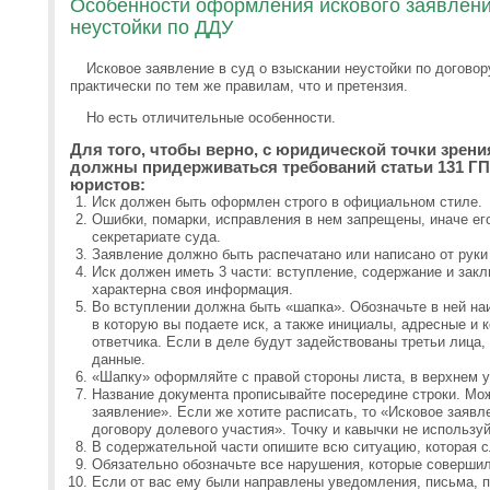
Особенности оформления искового заявления
неустойки по ДДУ
Исковое заявление в суд о взыскании неустойки по догово
практически по тем же правилам, что и претензия.
Но есть отличительные особенности.
Для того, чтобы верно, с юридической точки зрени
должны придерживаться требований статьи 131 ГП
юристов:
Иск должен быть оформлен строго в официальном стиле.
Ошибки, помарки, исправления в нем запрещены, иначе его
секретариате суда.
Заявление должно быть распечатано или написано от руки
Иск должен иметь 3 части: вступление, содержание и зак
характерна своя информация.
Во вступлении должна быть «шапка». Обозначьте в ней на
в которую вы подаете иск, а также инициалы, адресные и 
ответчика. Если в деле будут задействованы третьи лица,
данные.
«Шапку» оформляйте с правой стороны листа, в верхнем у
Название документа прописывайте посередине строки. Мож
заявление». Если же хотите расписать, то «Исковое заявл
договору долевого участия». Точку и кавычки не используй
В содержательной части опишите всю ситуацию, которая 
Обязательно обозначьте все нарушения, которые соверши
Если от вас ему были направлены уведомления, письма, п