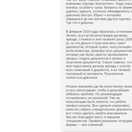
компанию «Цезарь Консалтинг». Надо сказ
взялись за работу сразу. Вопросы по фирм
удалось закрыть, успешно ликвидировать 
довольно быстро. Юрист к которому
обращался до них рисовал другую картину.
Так что я доволен.
В феврале 2019 года обратилась в компан
Эклекс за услугой регистрации договора
аренды, стоимость мне назвали сразу (200
р), за эти деньги я получила весь пакет
документов, который нужен, консультацию 
всем вопросам, проверку всех документов
которые уже были, юристы организовали
процесс подачи документов в органы и
получения документов. Самое главное, что
мне подготовили договор аренды с учетом
всех пожеланий и доработок, а не типовой,
скачанный из интернета. Результатом
полностью довольна.
Искали компанию,где бы качественно оказ
услугу регистрации, чтобы в дальнейшем
избежать проблем. По рекомендации
остановились на указанной. Уже на
консультации было понятно, что ребята
профессионалы. Все сделали оперативно,
помогли собрать учредительные документ
все этапы удалось пройти максимально
быстро благодаря опыту и навыкам
специалистов. Профессионализм сотрудни
фирмы — вне сомнений.