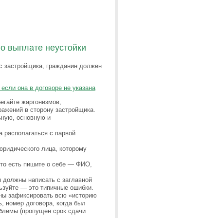
о выплате неустойки
с застройщика, гражданин должен
 если она в договоре не указана
егайте жаргонизмов,
ражений в сторону застройщика.
ьную, основную и
 располагаться с парвой
юридического лица, которому
 то есть пишите о себе — ФИО,
ы должны написать с заглавной
льзуйте — это типичные ошибки.
жны зафиксировать всю «историю
, номер договора, когда был
роблемы (пропущен срок сдачи