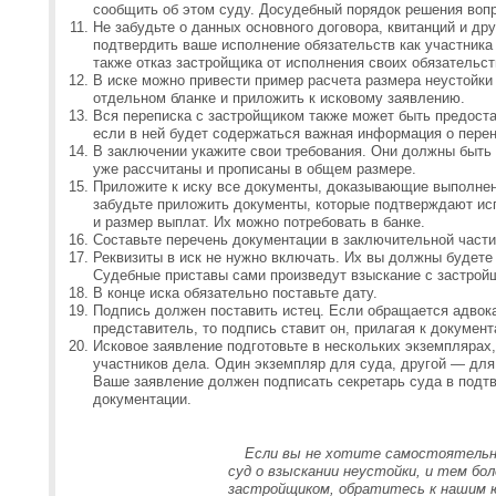
сообщить об этом суду. Досудебный порядок решения воп
Не забудьте о данных основного договора, квитанций и дру
подтвердить ваше исполнение обязательств как участника 
также отказ застройщика от исполнения своих обязательст
В иске можно привести пример расчета размера неустойки
отдельном бланке и приложить к исковому заявлению.
Вся переписка с застройщиком также может быть предоста
если в ней будет содержаться важная информация о перено
В заключении укажите свои требования. Они должны быть
уже рассчитаны и прописаны в общем размере.
Приложите к иску все документы, доказывающие выполнен
забудьте приложить документы, которые подтверждают и
и размер выплат. Их можно потребовать в банке.
Составьте перечень документации в заключительной части
Реквизиты в иск не нужно включать. Их вы должны будете
Судебные приставы сами произведут взыскание с застройщ
В конце иска обязательно поставьте дату.
Подпись должен поставить истец. Если обращается адвока
представитель, то подпись ставит он, прилагая к докумен
Исковое заявление подготовьте в нескольких экземплярах,
участников дела. Один экземпляр для суда, другой — для 
Ваше заявление должен подписать секретарь суда в подт
документации.
Если вы не хотите самостоятельно
суд о взыскании неустойки, и тем бол
застройщиком, обратитесь к нашим 