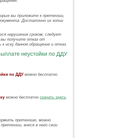
бращения.
орые вы приложите к претензии,
документа. Достаточно их копии
ся нарушения сроком, следует
и вы получите отказ от
к иску данное обращение и отказ.
выплате неустойки по ДДУ
ойки по ДДУ
можно бесплатно
ку
можно бесплатно
скачать здесь
ормить претензию, можно
ретензии, внеся в него свои