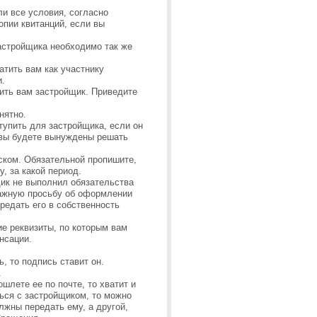
ли все условия, согласно
опии квитанций, если вы
астройщика необходимо так же
атить вам как участнику
и.
ить вам застройщик. Приведите
нятно.
тупить для застройщика, если он
 вы будете вынуждены решать
ском. Обязательной пропишите,
, за какой период.
щик не выполнил обязательства
важную просьбу об оформлении
редать его в собственность
ие реквизиты, по которым вам
нсации.
, то подпись ставит он.
.
шлете ее по почте, то хватит и
ься с застройщиком, то можно
лжны передать ему, а другой,