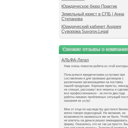
Юридическое бюро Практик
Земельный юрист в СПБ | Анна
Степанова
Юридический кабинет Андрея
Суворова Suvorov.Legal
Свежие отзывы о компани
АЛЬФА-Легал
Нам очень помогли ребята из этой конторы
Пользуемся юридическими услугами при
составлении и для проверке договоров с
различными организациями на поставку
нашей продукции. Хорошие юристы, никогд
не спешат, расскажут все нюансы и сдела
все профессионально - за почти два года
работы никаких проблемных ситуаций пос
оказания их услуг.
Мне от отца по наследству достался бизнес
мягко говоря недоходный. Ни желания, ни
возможности заниматься им не было. Чтоб
не влететь на деньги решил ликвидировать
фирму. Оказалось это не так уж просто. Б
там кое-какие нюансы. Знакомый привел в