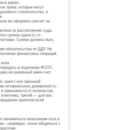
роса важен.
гих бумаг, которые могут
долевого строительства, а
в.
 или же оформить расчет на
влена на рассмотрение суда,
се сроков сдачи и т.п.
 четкими. Суммы должны быть
ие обязательства по ДДУ. Не
сполнение финансовых операций
 иска.
 передать в отделение ФССП.
ика на указанный вами счет.
т, юрист или законный
там нотариальную доверенность.
 в зависимости от количества
ответчика, третий — для вас.
верждение принятия всей
 заниматься написанием иска в
ее - напрямую, лично общаться с
юристам.