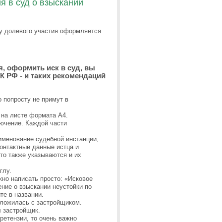
 в суд о взыскании
ру долевого участия оформляется
я, оформить иск в суд, вы
К РФ - и таких рекомендаций
 попросту не примут в
 на листе формата А4.
лючение. Каждой части
именование судебной инстанции,
контактные данные истца и
 то также указываются и их
глу.
но написать просто: «Исковое
ение о взыскании неустойки по
те в названии.
сложилась с застройщиком.
л застройщик.
ретензии, то очень важно