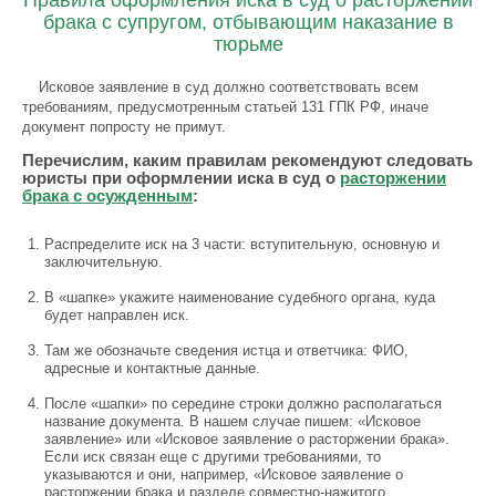
Правила оформления иска в суд о расторжении
брака с супругом, отбывающим наказание в
тюрьме
Исковое заявление в суд должно соответствовать всем
требованиям, предусмотренным статьей 131 ГПК РФ, иначе
документ попросту не примут.
Перечислим, каким правилам рекомендуют следовать
юристы при оформлении иска в суд о
расторжении
брака с осужденным
:
Распределите иск на 3 части: вступительную, основную и
заключительную.
В «шапке» укажите наименование судебного органа, куда
будет направлен иск.
Там же обозначьте сведения истца и ответчика: ФИО,
адресные и контактные данные.
После «шапки» по середине строки должно располагаться
название документа. В нашем случае пишем: «Исковое
заявление» или «Исковое заявление о расторжении брака».
Если иск связан еще с другими требованиями, то
указываются и они, например, «Исковое заявление о
расторжении брака и разделе совместно-нажитого