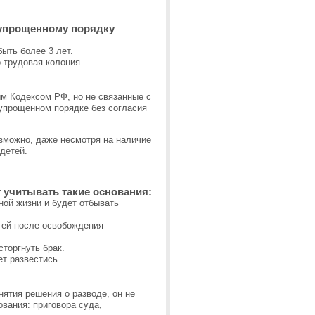
 упрощенному порядку
ыть более 3 лет.
-трудовая колония.
м Кодексом РФ, но не связанные с
упрощенном порядке без согласия
озможно, даже несмотря на наличие
детей.
 учитывать такие основания:
ной жизни и будет отбывать
тей после освобождения
торгнуть брак.
т развестись.
нятия решения о разводе, он не
ования: приговора суда,