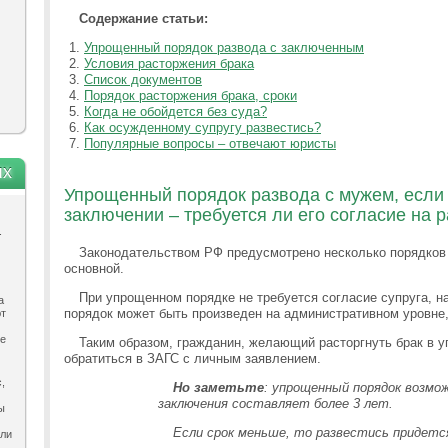
Содержание статьи:
Упрощенный порядок развода с заключенным
Условия расторжения брака
Список документов
Порядок расторжения брака, сроки
Когда не обойдется без суда?
Как осужденному супругу развестись?
Популярные вопросы – отвечают юристы
ях
Упрощенный порядок развода с мужем, если 
заключении – требуется ли его согласие на 
.
Законодательством РФ предусмотрено несколько порядков
основной.
При упрощенном порядке не требуется согласие супруга, н
а
порядок может быть произведен на административном уровне,
ют
ле
Таким образом, гражданин, желающий расторгнуть брак в 
обратиться в ЗАГС с личным заявлением.
,
Но заметьте
: упрощенный порядок возмо
заключения составляет более 3 лет.
ы
Если срок меньше, то развестись придется
ыли