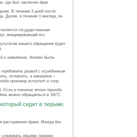
ан, где был заключен брак.
ьме. В течение 3 дней после
а. Далее, в течение 1 месяца, он
твляется государственная
руг, инициировавший его.
зультатом вашего обращения будет
а.
й к заявлению, должен быть
ра требовать развод с осужденным
ить, оспорить,
а наказание –
огда приговор вступит в силу.
й. Если в течение этого периода
 день можно обращаться в ЗАГС.
 который сидит в тюрьме,
я расторжения брака. Иногда без
т следовать общему порядку