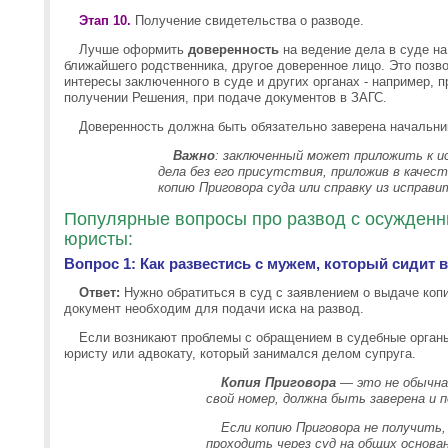
Этап 10.
Получение свидетельства о разводе.
Лучше оформить
доверенность
на ведение дела в суде на
ближайшего родственника, другое доверенное лицо. Это позв
интересы заключенного в суде и других органах - например, 
получении Решения, при подаче документов в ЗАГС.
Доверенность должна быть обязательно заверена начальни
Важно
:
заключенный может приложить к и
дела без его присутствия, приложив в каче
копию П
риговора суда или справку из исправи
Популярные вопросы про развод с осужденн
юристы:
Вопрос 1: Как развестись с мужем, который сидит 
Ответ:
Нужно обратиться в суд с заявлением о выдаче копи
документ необходим для подачи иска на развод.
Если возникают проблемы с обращением в судебные органы
юристу или адвокату, который занимался делом супруга.
Копия Приговора
— это не обычная
свой номер, должна быть заверена и п
Если копию Приговора не получить,
проходить через суд на общих основан