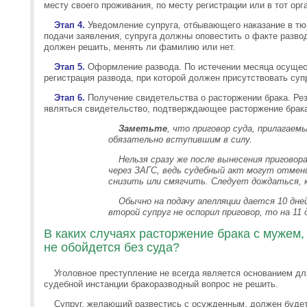
месту своего проживания, по месту регистрации или в тот орг
Этап 4.
Уведомление супруга, отбывающего наказание в тюр
подачи заявления, супруга должны оповестить о факте развод
должен решить, менять ли фамилию или нет.
Этап 5.
Оформление развода. По истечении месяца осущес
регистрация развода, при которой должен присутствовать суп
Этап 6.
Получение свидетельства о расторжении брака. Ре
являться свидетельство, подтверждающее расторжение брак
Заметьте
, что п
риговор суда, п
рилагаемы
обязательно вступившим в силу.
Нельзя сразу же после вынесения пригово
через ЗАГС, ведь судебный акт могут отмен
снизить или смягчить. Следует дождаться, к
Обычно на подачу апелляции дается 10 дне
второй супруг не оспорил приговор, то на 11
В каких случаях расторжение брака с мужем,
не обойдется без суда?
Уголовное преступление не всегда является основанием дл
судебной инстанции бракоразводный вопрос не решить.
Супруг, желающий развестись с осужденным, должен буде