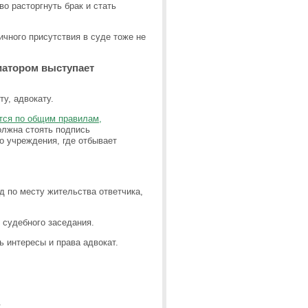
о расторгнуть брак и стать
чного присутствия в суде тоже не
иатором выступает
у, адвокату.
тся по общим правилам,
олжна стоять подпись
о учреждения, где отбывает
д по месту жительства ответчика,
 судебного заседания.
 интересы и права адвокат.
.