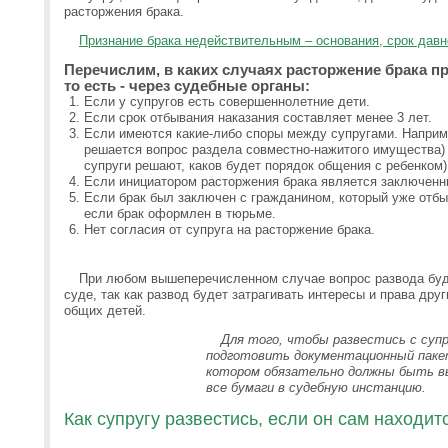
расторжения брака.
Признание брака недействительным – основания, срок давн
Перечислим, в каких случаях расторжение брака п
то есть - через судебные органы:
Если у супругов есть совершеннолетние дети.
Если срок отбывания наказания составляет менее 3 лет.
Если имеются какие-либо споры между супругами. Наприм
решается вопрос раздела совместно-нажитого имущества) 
супруги решают, каков будет порядок общения с ребенком)
Если инициатором расторжения брака является заключенн
Если брак был заключен с гражданином, который уже отбы
если брак оформлен в тюрьме.
Нет согласия от супруга на расторжение брака.
При любом вышеперечисленном случае вопрос развода буде
суде, так как развод будет затрагивать интересы и права друг
общих детей.
Для того, чтобы развестись с супр
подготовить документационный пакет
котором обязательно должны быть в
все бумаги в судебную инстанцию.
Как супругу развестись, если он сам находит