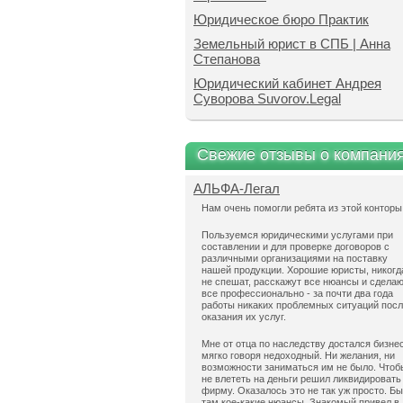
Юридическое бюро Практик
Земельный юрист в СПБ | Анна
Степанова
Юридический кабинет Андрея
Суворова Suvorov.Legal
Свежие отзывы о компани
АЛЬФА-Легал
Нам очень помогли ребята из этой конторы
Пользуемся юридическими услугами при
составлении и для проверке договоров с
различными организациями на поставку
нашей продукции. Хорошие юристы, никогд
не спешат, расскажут все нюансы и сдела
все профессионально - за почти два года
работы никаких проблемных ситуаций пос
оказания их услуг.
Мне от отца по наследству достался бизнес
мягко говоря недоходный. Ни желания, ни
возможности заниматься им не было. Чтоб
не влететь на деньги решил ликвидировать
фирму. Оказалось это не так уж просто. Б
там кое-какие нюансы. Знакомый привел в