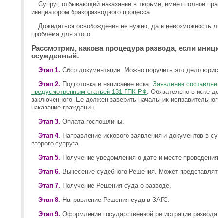
Супруг, отбывающий наказание в тюрьме, имеет полное прав
инициатором бракоразводного процесса.
Дожидаться освобождения не нужно, да и невозможность ли
проблема для этого.
Рассмотрим, какова процедура развода, если иниц
осужденный:
Этап 1.
Сбор документации. Можно поручить это дело юрист
Этап 2.
Подготовка и написание иска.
Заявление составляе
предусмотренным статьей 131 ГПК РФ
. Обязательно в иске д
заключенного. Ее должен заверить начальник исправительног
наказание гражданин.
Этап 3.
Оплата госпошлины.
Этап 4
.
Направление искового заявления и документов в су
второго супруга.
Этап 5.
Получение уведомления о дате и месте проведения
Этап 6.
Вынесение судебного Решения. Может представлять
Этап 7.
Получение Решения суда о разводе.
Этап 8
.
Направление Решения суда в ЗАГС.
Этап 9.
Оформление государственной регистрации развода