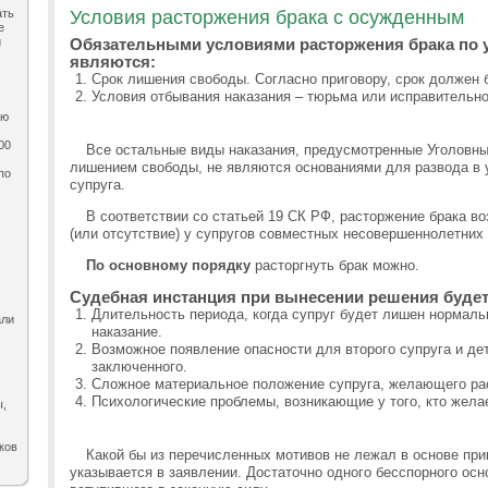
ать
Условия расторжения брака с осужденным
е
и
Обязательными условиями расторжения брака по
являются:
Срок лишения свободы. Согласно приговору, срок должен б
Условия отбывания наказания – тюрьма или исправительно
ию
00
Все остальные виды наказания, предусмотренные Уголовны
лишением свободы, не являются основаниями для развода в 
по
супруга.
,
В соответствии со статьей 19 СК РФ, расторжение брака в
(или отсутствие) у супругов совместных несовершеннолетних 
По основному порядку
расторгнуть брак можно.
Судебная инстанция при вынесении решения будет
Длительность периода, когда супруг будет лишен нормаль
али
наказание.
Возможное появление опасности для второго супруга и де
заключенного.
Сложное материальное положение супруга, желающего рас
Психологические проблемы, возникающие у того, кто желае
ы,
ков
Какой бы из перечисленных мотивов не лежал в основе при
указывается в заявлении. Достаточно одного бесспорного осн