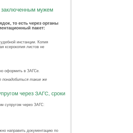
с заключенным мужем
док, то есть через органы
ментационный пакет:
судебной инстанции. Копия
ая ксерокопия листов не
но оформить в ЗАГСе.
ут понадобиться такие же
пругом через ЗАГС, сроки
ым супругом через ЗАГС:
жно направить документацию по