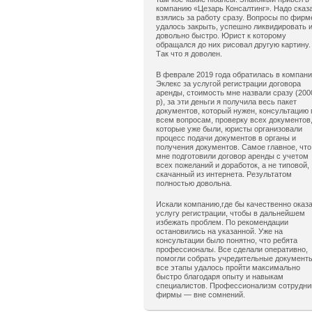
компанию «Цезарь Консалтинг». Надо сказ
взялись за работу сразу. Вопросы по фирм
удалось закрыть, успешно ликвидировать 
довольно быстро. Юрист к которому
обращался до них рисовал другую картину.
Так что я доволен.
В феврале 2019 года обратилась в компан
Эклекс за услугой регистрации договора
аренды, стоимость мне назвали сразу (200
р), за эти деньги я получила весь пакет
документов, который нужен, консультацию 
всем вопросам, проверку всех документов
которые уже были, юристы организовали
процесс подачи документов в органы и
получения документов. Самое главное, что
мне подготовили договор аренды с учетом
всех пожеланий и доработок, а не типовой,
скачанный из интернета. Результатом
полностью довольна.
Искали компанию,где бы качественно оказ
услугу регистрации, чтобы в дальнейшем
избежать проблем. По рекомендации
остановились на указанной. Уже на
консультации было понятно, что ребята
профессионалы. Все сделали оперативно,
помогли собрать учредительные документ
все этапы удалось пройти максимально
быстро благодаря опыту и навыкам
специалистов. Профессионализм сотрудни
фирмы — вне сомнений.