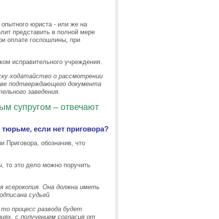
 опытного юриста - или же на
олит представить в полной мере
при оплате госпошлины, при
ком исправительного учреждения.
ску ходатайство о рассмотрении
стве подтверждающего документа
тельного заведения.
ым супругом – отвечают
в тюрьме, если нет приговора?
и Приговора, обозначив, что
, то это дело можно поручить
 ксерокопия. Она должна иметь
одписана судьей.
 то процесс развода будет
иях, с получением согласия от