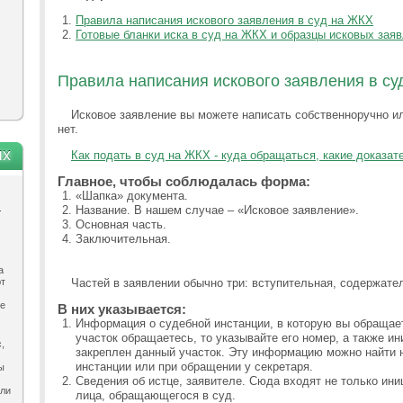
Правила написания искового заявления в суд на ЖКХ
Готовые бланки иска в суд на ЖКХ и образцы исковых зая
Правила написания искового заявления в суд
Исковое заявление вы можете написать собственноручно и
нет.
ях
Как подать в суд на ЖКХ - куда обращаться, какие доказа
Главное, чтобы соблюдалась форма:
«Шапка» документа.
.
Название. В нашем случае – «Исковое заявление».
Основная часть.
Заключительная.
а
ют
Частей в заявлении обычно три: вступительная, содержател
ле
В них указывается:
Информация о судебной инстанции, в которую вы обращает
участок обращаетесь, то указывайте его номер, а также и
,
закреплен данный участок. Эту информацию можно найти 
инстанции или при обращении у секретаря.
ы
Сведения об истце, заявителе. Сюда входят не только ини
ыли
лица, обращающегося в суд.