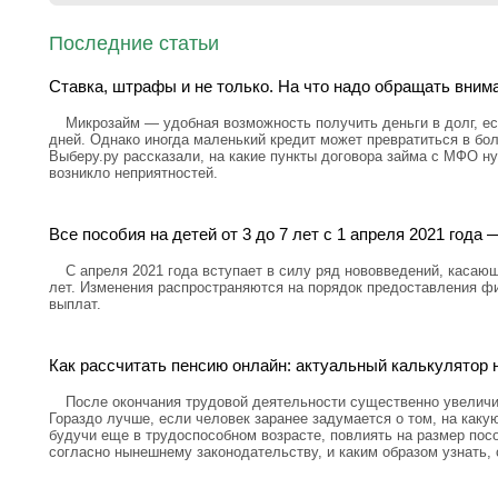
Последние статьи
Ставка, штрафы и не только. На что надо обращать вним
Микрозайм — удобная возможность получить деньги в долг, ес
дней. Однако иногда маленький кредит может превратиться в бо
Выберу.ру рассказали, на какие пункты договора займа с МФО н
возникло неприятностей.
Все пособия на детей от 3 до 7 лет с 1 апреля 2021 год
С апреля 2021 года вступает в силу ряд нововведений, касающ
лет. Изменения распространяются на порядок предоставления ф
выплат.
Как рассчитать пенсию онлайн: актуальный калькулятор н
После окончания трудовой деятельности существенно увелич
Гораздо лучше, если человек заранее задумается о том, на каку
будучи еще в трудоспособном возрасте, повлиять на размер посо
согласно нынешнему законодательству, и каким образом узнать,