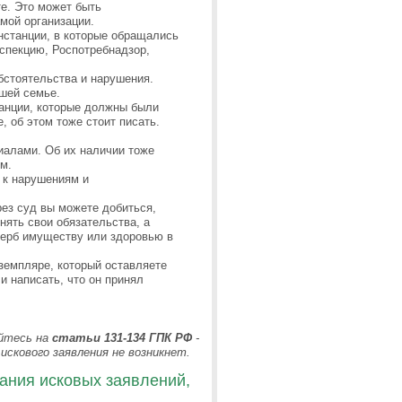
е. Это может быть
мой организации.
нстанции, в которые обращались
спекцию, Роспотребнадзор,
бстоятельства и нарушения.
ашей семье.
анции, которые должны были
 об этом тоже стоит писать.
иалами. Об их наличии тоже
ом.
 к нарушениям и
рез суд вы можете добиться,
ять свои обязательства, а
щерб имуществу или здоровью в
кземпляре, который оставляете
и написать, что он принял
айтесь на
статьи 131-134 ГПК РФ
-
искового заявления не возникнет.
ания исковых заявлений,