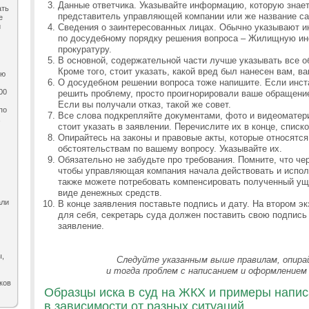
Данные ответчика. Указывайте информацию, которую знает
ать
представитель управляющей компании или же название са
е
и
Сведения о заинтересованных лицах. Обычно указывают и
по досудебному порядку решения вопроса – Жилищную ин
прокуратуру.
В основной, содержательной части лучше указывать все о
Кроме того, стоит указать, какой вред был нанесен вам, в
ию
О досудебном решении вопроса тоже напишите. Если инст
00
решить проблему, просто проигнорировали ваше обращение,
Если вы получали отказ, такой же совет.
по
Все слова подкрепляйте документами, фото и видеоматер
,
стоит указать в заявлении. Перечислите их в конце, списк
Опирайтесь на законы и правовые акты, которые относятся
обстоятельствам по вашему вопросу. Указывайте их.
Обязательно не забудьте про требования. Помните, что че
чтобы управляющая компания начала действовать и исполн
также можете потребовать компенсировать полученный у
виде денежных средств.
али
В конце заявления поставьте подпись и дату. На втором э
для себя, секретарь суда должен поставить свою подпись 
заявление.
ы,
Следуйте указанным выше правилам, опир
и тогда проблем с написанием и оформлением 
ков
Образцы иска в суд на ЖКХ и примеры напис
в зависимости от разных ситуаций