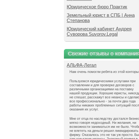
Юридическое бюро Практик
Земельный юрист в СПБ | Анна
Степанова
Юридический кабинет Андрея
Суворова Suvorov.Legal
Свежие отзывы о компани
АЛЬФА-Легал
Нам очень помогли ребята из этой конторы
Пользуемся юридическими услугами при
составлении и для проверке договоров с
различными организациями на поставку
нашей продукции. Хорошие юристы, никогд
не спешат, расскажут все нюансы и сдела
все профессионально - за почти два года
работы никаких проблемных ситуаций пос
оказания их услуг.
Мне от отца по наследству достался бизнес
мягко говоря недоходный. Ни желания, ни
возможности заниматься им не было. Чтоб
не влететь на деньги решил ликвидировать
фирму. Оказалось это не так уж просто. Б
там кое-какие нюансы. Знакомый привел в