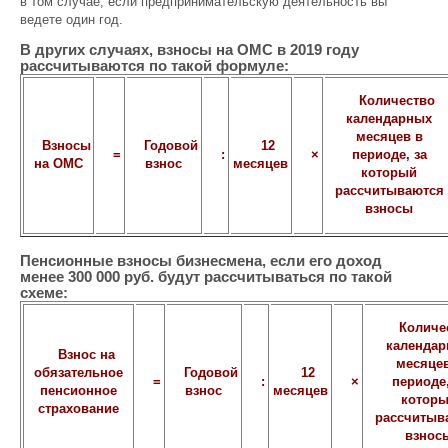
в том случае, если предпринимательскую деятельность вы
ведете один год.
В других случаях, взносы на ОМС в 2019 году
рассчитываются по такой формуле:
Количество
календарных
месяцев в
Взносы
Годовой
12
=
:
×
периоде, за
на ОМС
взнос
месяцев
который
рассчитываются
взносы
Пенсионные взносы бизнесмена, если его доход
менее 300 000 руб. будут рассчитываться по такой
схеме:
Количе
календа
Взнос на
месяцев
обязательное
Годовой
12
=
:
×
периоде,
пенсионное
взнос
месяцев
котор
страхование
рассчитыв
взнос