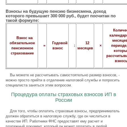
Взносы на будущую пенсию бизнесмена, доход
которого превышает 300 000 руб., будет посчитан по
такой формуле:
Количе
календа
Взнос на
месяцев
обязательное
Годовой
12
=
:
×
периоде,
пенсионное
взнос
месяцев
котор
страхование
рассчитыв
взнос
Вы можете не рассчитывать самостоятельно размер взносов, -
можно просто прийти в отделение налоговой службы и попросить
специалиста заняться этим вопросом.
Процедура оплаты страховых взносов ИП в
России
Для того, чтобы оплатить страховые взносы, предприниматель
должен обратиться в налоговую службу, где он числиться в
качестве ИП. Работники ФНС предоставят ему расчет и
платежный документ, который он может оплатить в любой