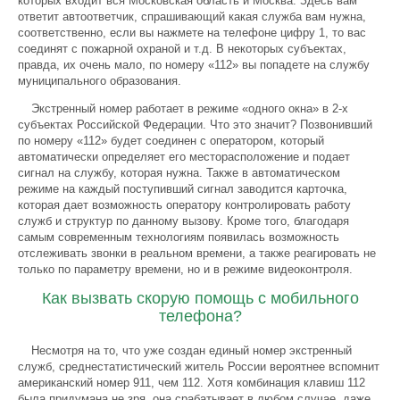
которых входит вся Московская область и Москва. Здесь вам
ответит автоответчик, спрашивающий какая служба вам нужна,
соответственно, если вы нажмете на телефоне цифру 1, то вас
соединят с пожарной охраной и т.д. В некоторых субъектах,
правда, их очень мало, по номеру «112» вы попадете на службу
муниципального образования.
Экстренный номер работает в режиме «одного окна» в 2-х
субъектах Российской Федерации. Что это значит? Позвонивший
по номеру «112» будет соединен с оператором, который
автоматически определяет его месторасположение и подает
сигнал на службу, которая нужна. Также в автоматическом
режиме на каждый поступивший сигнал заводится карточка,
которая дает возможность оператору контролировать работу
служб и структур по данному вызову. Кроме того, благодаря
самым современным технологиям появилась возможность
отслеживать звонки в реальном времени, а также реагировать не
только по параметру времени, но и в режиме видеоконтроля.
Как вызвать скорую помощь с мобильного
телефона?
Несмотря на то, что уже создан единый номер экстренный
служб, среднестатистический житель России вероятнее вспомнит
американский номер 911, чем 112. Хотя комбинация клавиш 112
была придумана не зря, она срабатывает в любом случае, даже