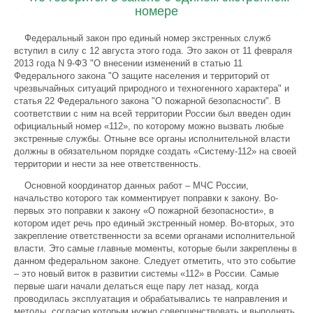
номере
Федеральный закон про единый номер экстренных служб
вступил в силу с 12 августа этого года. Это закон от 11 февраля
2013 года N 9-ФЗ "О внесении изменений в статью 11
Федерального закона "О защите населения и территорий от
чрезвычайных ситуаций природного и техногенного характера" и
статья 22 Федерального закона "О пожарной безопасности". В
соответствии с ним на всей территории России был введен один
официальный номер «112», по которому можно вызвать любые
экстренные службы. Отныне все органы исполнительной власти
должны в обязательном порядке создать «Систему-112» на своей
территории и нести за нее ответственность.
Основной координатор данных работ – МЧС России,
начальство которого так комментирует поправки к закону. Во-
первых это поправки к закону «О пожарной безопасности», в
котором идет речь про единый экстренный номер. Во-вторых, это
закрепление ответственности за всеми органами исполнительной
власти. Это самые главные моменты, которые были закреплены в
данном федеральном законе. Следует отметить, что это событие
– это новый виток в развитии системы «112» в России. Самые
первые шаги начали делаться еще пару лет назад, когда
проводилась эксплуатация и обрабатывались те направления и
методы, согласно которым нужно совершенствовать и выполнять