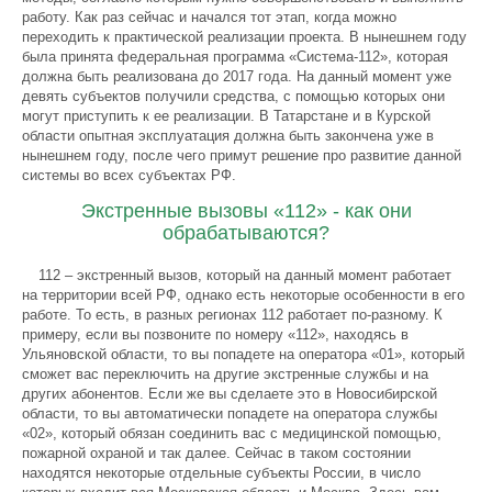
работу. Как раз сейчас и начался тот этап, когда можно
переходить к практической реализации проекта. В нынешнем году
была принята федеральная программа «Система-112», которая
должна быть реализована до 2017 года. На данный момент уже
девять субъектов получили средства, с помощью которых они
могут приступить к ее реализации. В Татарстане и в Курской
области опытная эксплуатация должна быть закончена уже в
нынешнем году, после чего примут решение про развитие данной
системы во всех субъектах РФ.
Экстренные вызовы «112» - как они
обрабатываются?
112 – экстренный вызов, который на данный момент работает
на территории всей РФ, однако есть некоторые особенности в его
работе. То есть, в разных регионах 112 работает по-разному. К
примеру, если вы позвоните по номеру «112», находясь в
Ульяновской области, то вы попадете на оператора «01», который
сможет вас переключить на другие экстренные службы и на
других абонентов. Если же вы сделаете это в Новосибирской
области, то вы автоматически попадете на оператора службы
«02», который обязан соединить вас с медицинской помощью,
пожарной охраной и так далее. Сейчас в таком состоянии
находятся некоторые отдельные субъекты России, в число