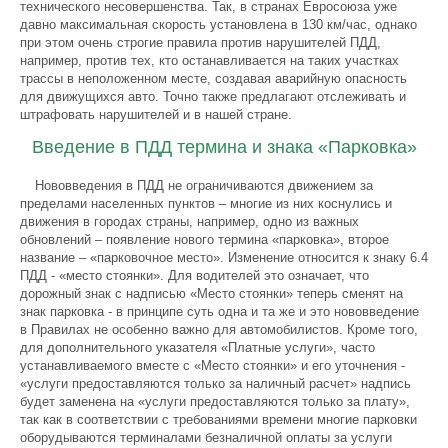
технического несовершенства. Так, в странах Евросоюза уже
давно максимальная скорость установлена в 130 км/час, однако
при этом очень строгие правила против нарушителей ПДД,
например, против тех, кто останавливается на таких участках
трассы в неположенном месте, создавая аварийную опасность
для движущихся авто. Точно также предлагают отслеживать и
штрафовать нарушителей и в нашей стране.
Введение в ПДД термина и знака «Парковка»
Нововведения в ПДД не ограничиваются движением за
пределами населенных пунктов – многие из них коснулись и
движения в городах страны, например, одно из важных
обновлений – появление нового термина «парковка», второе
название – «парковочное место». Изменение относится к знаку 6.4
ПДД - «место стоянки». Для водителей это означает, что
дорожный знак с надписью «Место стоянки» теперь сменят на
знак парковка - в принципе суть одна и та же и это нововведение
в Правилах не особенно важно для автомобилистов. Кроме того,
для дополнительного указателя «Платные услуги», часто
устанавливаемого вместе с «Место стоянки» и его уточнения -
«услуги предоставляются только за наличный расчет» надпись
будет заменена на «услуги предоставляются только за плату»,
так как в соответствии с требованиями времени многие парковки
оборудываются терминалами безналичной оплаты за услуги