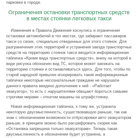
парковки в городе.
Ограничения остановки транспортных средств
в местах стоянки легковых такси
Изменения в Правила Движения коснулись и ограничения
остановки автомобилей в тех местах, где забирают пассажиров
такси со своих, специально отведенных для этого стоянок. Для
разграничения этих территорий и устранения заезда транспортных
средств на территорию стоянок такси вводится информационная
табличка «Кроме вида транспортных средств», внизу на которой в
виде рисунка обозначен вид ТС, которое может заезжать на
территорию стоянки и останавливаться здесь. Для того, чтобы по
старой народной привычке игнорировать такие информационные
таблички некоторые несознательные граждане не нарушали
данного правила введено дополнение к ней - «Работает
эвакуатор», то есть с нарушителями обещают бороться самыми
строгими мерами – откатом машины на штрафстоянку.
Новая информационная табличка, к тому же, устранила
некоторую двусмысленность, существовавшую раньше, так как
знак с обозначением возможности отбуксировки авто эвакуатором
раньше, в принципе можно было расшифровать скорее как
«Остановка запрещена только эвакуаторам». Теперь такая
двусмысленность в обозначении будет устранена, а