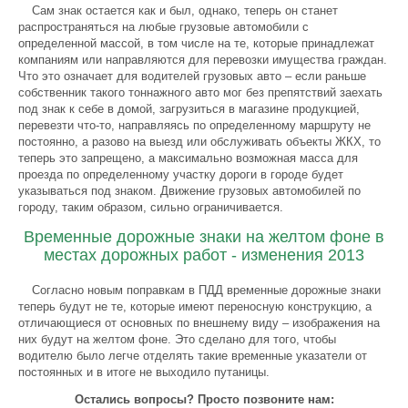
Сам знак остается как и был, однако, теперь он станет
распространяться на любые грузовые автомобили с
определенной массой, в том числе на те, которые принадлежат
компаниям или направляются для перевозки имущества граждан.
Что это означает для водителей грузовых авто – если раньше
собственник такого тоннажного авто мог без препятствий заехать
под знак к себе в домой, загрузиться в магазине продукцией,
перевезти что-то, направляясь по определенному маршруту не
постоянно, а разово на выезд или обслуживать объекты ЖКХ, то
теперь это запрещено, а максимально возможная масса для
проезда по определенному участку дороги в городе будет
указываться под знаком. Движение грузовых автомобилей по
городу, таким образом, сильно ограничивается.
Временные дорожные знаки на желтом фоне в
местах дорожных работ - изменения 2013
Согласно новым поправкам в ПДД временные дорожные знаки
теперь будут не те, которые имеют переносную конструкцию, а
отличающиеся от основных по внешнему виду – изображения на
них будут на желтом фоне. Это сделано для того, чтобы
водителю было легче отделять такие временные указатели от
постоянных и в итоге не выходило путаницы.
Остались вопросы? Просто позвоните нам: