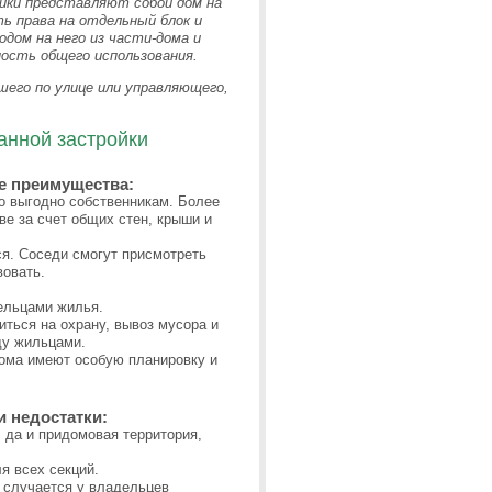
йки представляют собой дом на
сть права на отдельный блок и
дом на него из части-дома и
ость общего использования.
его по улице или управляющего,
анной застройки
е преимущества:
о выгодно собственникам. Более
ве за счет общих стен, крыши и
ся. Соседи смогут присмотреть
вовать.
ельцами жилья.
иться на охрану, вывоз мусора и
ду жильцами.
ома имеют особую планировку и
и недостатки:
 да и придомовая территория,
я всех секций.
 случается у владельцев