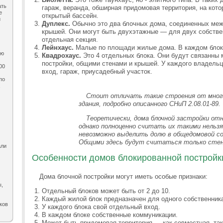
ать
гараж, веранда, обширная придомовая территория, на кот
е
открытый бассейн.
и
Дуплекс.
Обычно это два блочных дома, соединенных меж
крышей. Они могут быть двухэтажные — для двух собстве
отдельная секция.
Лейнхаус.
Малые по площади жилые дома. В каждом блоке
ию
Квадрохаус.
Это 4 отдельных блока. Они будут связанны 
постройки, общими стенами и крышей. У каждого владельц
00
вход, гараж, приусадебный участок.
по
,
Стоит отличать такие строения от мног
здания, подробно описанного СНиП 2.08.01-89.
Теоретически, дома блочной застройки от
однако полноценно считать их такими нельзя
невозможно выделить долю в общедомовой с
Общими здесь будут считаться только стен
али
Особенности домов блокированной постройк
Дома блочной постройки могут иметь особые признаки:
ы,
Отдельный блоков может быть от 2 до 10.
Каждый жилой блок предназначен для одного собственник
ков
У каждого блока свой отдельный вход.
В каждом блоке собственные коммуникации.
Может быть придомовая территория — как совместная, так