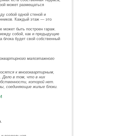
орой может размещаться
ду собой одной стеной и
нников. Каждый этаж — это
 может быть построен гараж.
между собой, как и предыдущие
а блока будет свой собственный
оквартирного малоэтажного
носятся к многоквартирным,
. Дело в том, что в них
обственности, которой нет.
ы, соединяющие жилые блоки.
и
а.
 и раздельная.