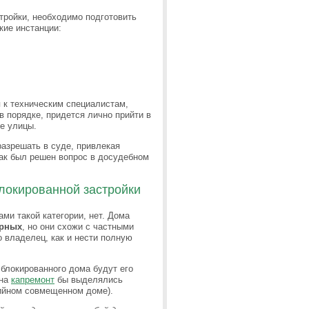
тройки, необходимо подготовить
кие инстанции:
 к техническим специалистам,
в порядке, придется лично прийти в
е улицы.
разрешать в суде, привлекая
 как был решен вопрос в досудебном
локированной застройки
ми такой категории, нет. Дома
ирных
, но они схожи с частными
 владелец, как и нести полную
блокированного дома будут его
 на
капремонт
бы выделялись
рийном совмещенном доме).