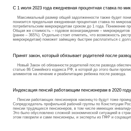
С 1 июля 2023 года ежедневная процентная ставка по ми
Максимальный размер общей задолженности также будет пониж
понизится предельная ежедневная процентная ставка по микроз
потребительским микрокредитам сроком до 1 года. Понижение пр
Общая же стоимость – годовое вознаграждение – микрокредитов 
(ранее – 365%). Отдельно стоит отметить, что возможность рестр
микрокредитам) поможет заёмщику быстрее расплатиться с долг
Принят закон, который обязывает родителей после разво
Новый Закон об обязанности родителей после развода обеспеч
статью 86 Семейного кодекса РФ, в которой до этого были проп
алиментов на лечение и реабилитацию ребенка после развода.
Индексация пенсий работающим пенсионерам в 2020 году
Пенсии работающих пенсионеров наконец-то будут тоже проин
Сопредседатель профильной рабочей группы по Конституции Рос
пенсии трудящихся пенсионеров, в том числе имеющих инвалидно
Это было обусловлено сложной экономической ситуацией в стран
этом говорили и сами пенсионеры, и эксперты из ПФР и соцзащи