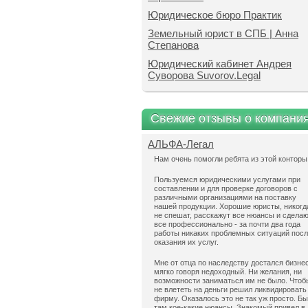
Юридическое бюро Практик
Земельный юрист в СПБ | Анна
Степанова
Юридический кабинет Андрея
Суворова Suvorov.Legal
Свежие отзывы о компани
АЛЬФА-Легал
Нам очень помогли ребята из этой конторы
Пользуемся юридическими услугами при
составлении и для проверке договоров с
различными организациями на поставку
нашей продукции. Хорошие юристы, никогд
не спешат, расскажут все нюансы и сдела
все профессионально - за почти два года
работы никаких проблемных ситуаций пос
оказания их услуг.
Мне от отца по наследству достался бизнес
мягко говоря недоходный. Ни желания, ни
возможности заниматься им не было. Чтоб
не влететь на деньги решил ликвидировать
фирму. Оказалось это не так уж просто. Б
там кое-какие нюансы. Знакомый привел в