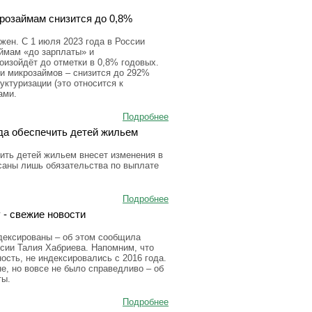
крозаймам снизится до 0,8%
ен. С 1 июля 2023 года в России
аймам «до зарплаты» и
оизойдёт до отметки в 0,8% годовых.
и микрозаймов – снизится до 292%
уктуризации (это относится к
ами.
Подробнее
да обеспечить детей жильем
ить детей жильем внесет изменения в
исаны лишь обязательства по выплате
Подробнее
 - свежие новости
дексированы – об этом сообщила
сии Талия Хабриева. Напомним, что
сть, не индексировались с 2016 года.
е, но вовсе не было справедливо – об
ты.
Подробнее