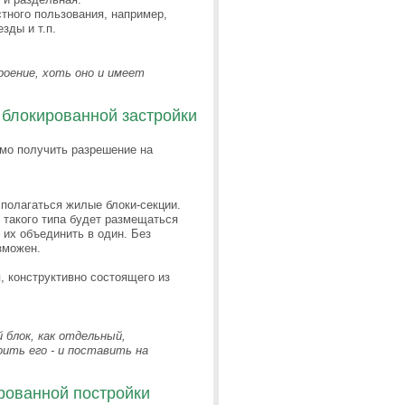
тного пользования, например,
зды и т.п.
роение, хоть оно и имеет
блокированной застройки
имо получить разрешение на
полагаться жилые блоки-секции.
 такого типа будет размещаться
 их объединить в один. Без
зможен.
 конструктивно состоящего из
блок, как отдельный,
ить его - и поставить на
рованной постройки