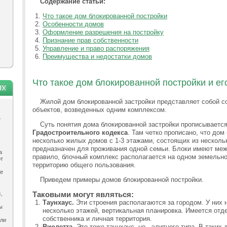
Содержание статьи:
Что такое дом блокированной постройки
Особенности домов
Оформление разрешения на постройку
Признание прав собственности
Управление и право распоряжения
Преимущества и недостатки домов
Что такое дом блокированной постройки и е
ях
Жилой дом блокированной застройки представляет собой 
объектов, возведенных одним комплексом.
.
Суть понятия дома блокированной застройки прописываетс
Градостроительного кодекса
. Там четко прописано, что дом
несколько жилых домов с 1-3 этажами, состоящих из несколь
предназначен для проживания одной семьи. Блоки имеют меж
а
правило, блочный комплекс располагается на одном земельно
ют
территорию общего пользования.
ле
Приведем примеры домов блокированной постройки.
Таковыми могут являться:
,
Таунхаус.
Эти строения располагаются за городом. У них
ы
несколько этажей, вертикальная планировка. Имеется отд
собственника и личная территория.
ыли
Виолетта.
Это тоже таунхаус, но - элитного типа. В таких