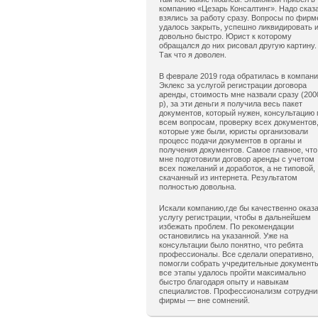
компанию «Цезарь Консалтинг». Надо сказ
взялись за работу сразу. Вопросы по фирм
удалось закрыть, успешно ликвидировать 
довольно быстро. Юрист к которому
обращался до них рисовал другую картину.
Так что я доволен.
В феврале 2019 года обратилась в компан
Эклекс за услугой регистрации договора
аренды, стоимость мне назвали сразу (200
р), за эти деньги я получила весь пакет
документов, который нужен, консультацию 
всем вопросам, проверку всех документов
которые уже были, юристы организовали
процесс подачи документов в органы и
получения документов. Самое главное, что
мне подготовили договор аренды с учетом
всех пожеланий и доработок, а не типовой,
скачанный из интернета. Результатом
полностью довольна.
Искали компанию,где бы качественно оказ
услугу регистрации, чтобы в дальнейшем
избежать проблем. По рекомендации
остановились на указанной. Уже на
консультации было понятно, что ребята
профессионалы. Все сделали оперативно,
помогли собрать учредительные документ
все этапы удалось пройти максимально
быстро благодаря опыту и навыкам
специалистов. Профессионализм сотрудни
фирмы — вне сомнений.