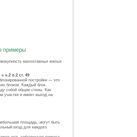
го примеры
совокупность малоэтажных жилых
я в
ч.2 п.2 ст. 49
 блокированной постройки — это
ких блоков. Каждый блок
ду собой общие стены. Как
м участке и имеет выход на
 небольшая площадь, могут быть
ельный вход для каждого
 домах есть собственная терраса,