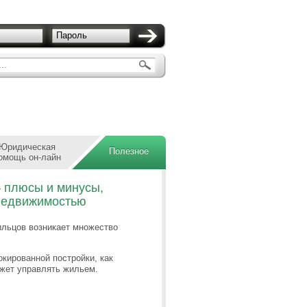
Пароль
..
Юридическая
Полезное
омощь он-лайн
– плюсы и минусы,
 недвижимостью
ильцов возникает множество
окированной постройки, как
ожет управлять жильем.