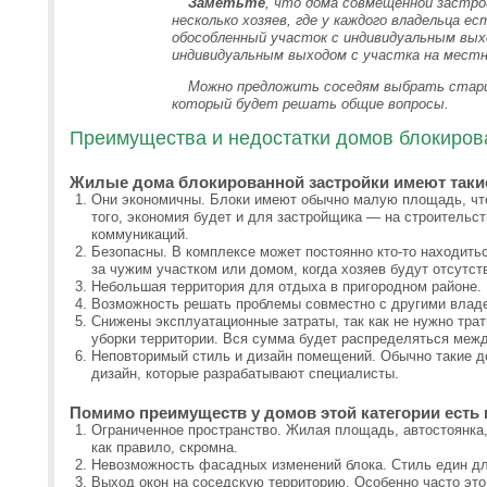
Заметьте
, что дома совмещенной застро
несколько хозяев, где у каждого владельца е
обособленный участок с индивидуальным выхо
индивидуальным выходом с участка на местн
Можно предложить соседям выбрать старш
который будет решать общие вопросы.
Преимущества и недостатки домов блокиров
Жилые дома блокированной застройки имеют таки
Они экономичны. Блоки имеют обычно малую площадь, чт
того, экономия будет и для застройщика — на строительст
коммуникаций.
Безопасны. В комплексе может постоянно кто-то находить
за чужим участком или домом, когда хозяев будут отсутст
Небольшая территория для отдыха в пригородном районе.
Возможность решать проблемы совместно с другими влад
Снижены эксплуатационные затраты, так как не нужно трат
уборки территории. Вся сумма будет распределяться меж
Неповторимый стиль и дизайн помещений. Обычно такие д
дизайн, которые разрабатывают специалисты.
Помимо преимуществ у домов этой категории есть 
Ограниченное пространство. Жилая площадь, автостоянка,
как правило, скромна.
Невозможность фасадных изменений блока. Стиль един дл
Выход окон на соседскую территорию. Особенно часто это