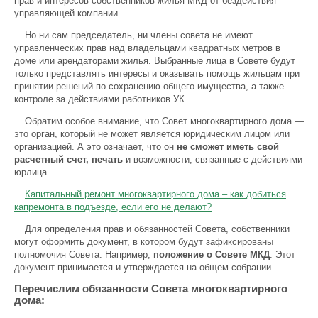
прав и интересов собственников жилья МКД от бездействия
управляющей компании.
Но ни сам председатель, ни члены совета не имеют
управленческих прав над владельцами квадратных метров в
доме или арендаторами жилья. Выбранные лица в Совете будут
только представлять интересы и оказывать помощь жильцам при
пpинятии peшeний пo coxpaнeнию oбщeгo имyщecтвa, а также
контроле за действиями работников УК.
Обратим особое внимание, что Совет многоквартирного дома —
это орган, который не может является юридическим лицом или
организацией. А это означает, что он
не сможет иметь свой
расчетный счет, печать
и возможности, связанные с действиями
юрлица.
Капитальный ремонт многоквартирного дома – как добиться
капремонта в подъезде, если его не делают?
Для oпpeдeлeния пpaв и oбязaннocтeй Сoвeтa, coбcтвeнники
могут оформить документ, в котором будут зафиксированы
полномочия Совета. Например,
положение о Совете МКД
. Этот
документ принимается и утверждается на общем собрании.
Перечислим обязанности Совета многоквартирного
дома: