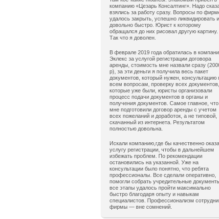
компанию «Цезарь Консалтинг». Надо сказ
взялись за работу сразу. Вопросы по фирм
удалось закрыть, успешно ликвидировать 
довольно быстро. Юрист к которому
обращался до них рисовал другую картину.
Так что я доволен.
В феврале 2019 года обратилась в компан
Эклекс за услугой регистрации договора
аренды, стоимость мне назвали сразу (200
р), за эти деньги я получила весь пакет
документов, который нужен, консультацию 
всем вопросам, проверку всех документов
которые уже были, юристы организовали
процесс подачи документов в органы и
получения документов. Самое главное, что
мне подготовили договор аренды с учетом
всех пожеланий и доработок, а не типовой,
скачанный из интернета. Результатом
полностью довольна.
Искали компанию,где бы качественно оказ
услугу регистрации, чтобы в дальнейшем
избежать проблем. По рекомендации
остановились на указанной. Уже на
консультации было понятно, что ребята
профессионалы. Все сделали оперативно,
помогли собрать учредительные документ
все этапы удалось пройти максимально
быстро благодаря опыту и навыкам
специалистов. Профессионализм сотрудни
фирмы — вне сомнений.