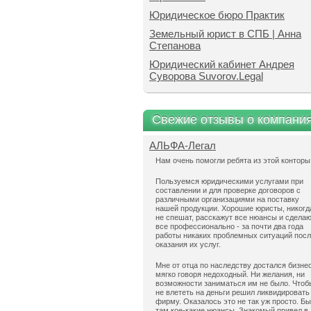
Юридическое бюро Практик
Земельный юрист в СПБ | Анна
Степанова
Юридический кабинет Андрея
Суворова Suvorov.Legal
Свежие отзывы о компани
АЛЬФА-Легал
Нам очень помогли ребята из этой конторы
Пользуемся юридическими услугами при
составлении и для проверке договоров с
различными организациями на поставку
нашей продукции. Хорошие юристы, никогд
не спешат, расскажут все нюансы и сдела
все профессионально - за почти два года
работы никаких проблемных ситуаций пос
оказания их услуг.
Мне от отца по наследству достался бизнес
мягко говоря недоходный. Ни желания, ни
возможности заниматься им не было. Чтоб
не влететь на деньги решил ликвидировать
фирму. Оказалось это не так уж просто. Б
там кое-какие нюансы. Знакомый привел в