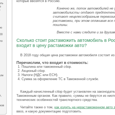
которые ввозятся в Россию.
ать
е
Конечно же, поток автомобилей не 
и
автомобилисты отдают предпочтение
считают нецелесообразным перевозит
растаможки, при этом оплачивая все
пошлины.
ию
Вместе с нами следите и за други
00
Сколько стоит растаможить автомобиль в Росс
по
,
входит в цену растаможки авто?
В 2018 году общая цена растаможки автомобиля состоит из
Перечислим, что входит в стоимость:
Пошлина или таможенный сбор.
Акцизный сбор.
Налоги (НДС или ЕСН).
али
Сумма за оформление ТС в Таможенной службе.
Каждый начисленный сбор будет установлен на законодате
ы,
Таможенным органом. Как правило, суммы не берутся из ниот
технических особенностей транспортного средства.
ков
Читайте также о том,
как ездить на нерастаможенном авто 
ввоз, и какую документацию подготовить.