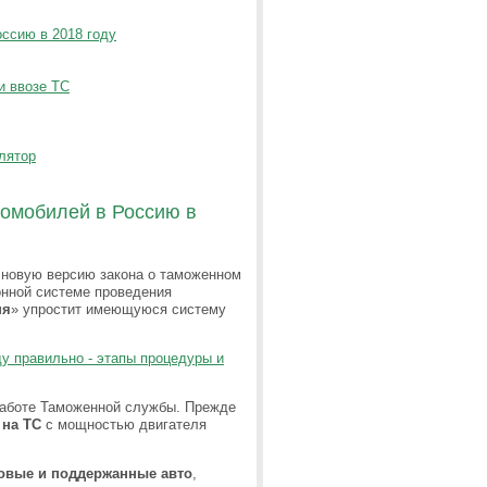
ссию в 2018 году
и ввозе ТС
улятор
томобилей в Россию в
у новую версию закона о таможенном
онной системе проведения
ня
» упростит имеющуюся систему
ду правильно - этапы процедуры и
 работе Таможенной службы. Прежде
 на ТС
с мощностью двигателя
новые и поддержанные авто
,