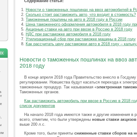
Содержание статьи:
Новости о таможенных пошлинах на ввоз автомобилей в Ро
Сколько стоит растаможить авто, что входит в стоимость?
Таможенные пошлины на авто в 2018 году в России
Цена таможенного оформления автомобиля в 2018 году пр
Акцизные ставки на авто при ввозе в Россию в 2018 году
НДС при растаможке автомобиля в 2018 году
Утилизационный сбор при растаможке машины в 2018 году
Как рассчитать цену растаможки авто в 2018 году – кальк
ях
Новости о таможенных пошлинах на ввоз ав
2018 году
.
В конце апреля 2018 года Правительство внесло в Госдум
регулировании. Новшества будут касаться перехода к электр
таможенных процедур. Так называемая «
электронная тамож
Таможенных органов.
а
ют
Как растаможить автомобиль при ввозе в Россию в 2018 го
ле
список документов
На начало 2018 года имеются также и другие изменения в
,
всего, отметим, что были утверждены
новые ставки акцизов
выше 200 л.с.
ы
ыли
Кроме того, были приняты
сниженные ставки сборов на 