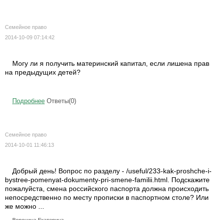
Семейное право
2014-10-09 07:14:42
Могу ли я получить материнский капитал, если лишена прав
на предыдущих детей?
Подробнее
Ответы(0)
Семейное право
2014-10-01 11:46:13
Добрый день! Вопрос по разделу - /useful/233-kak-proshche-i-
bystree-pomenyat-dokumenty-pri-smene-familii.html. Подскажите
пожалуйста, смена российского паспорта должна происходить
непосредственно по месту прописки в паспортном столе? Или
же можно ...