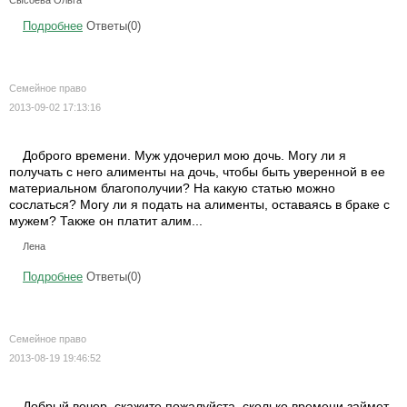
Сысоева Ольга
Подробнее
Ответы(0)
Семейное право
2013-09-02 17:13:16
Доброго времени. Муж удочерил мою дочь. Могу ли я
получать с него алименты на дочь, чтобы быть уверенной в ее
материальном благополучии? На какую статью можно
сослаться? Могу ли я подать на алименты, оставаясь в браке с
мужем? Также он платит алим...
Лена
Подробнее
Ответы(0)
Семейное право
2013-08-19 19:46:52
Добрый вечер, скажите пожалуйста, сколько времени займет