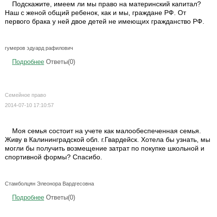
Подскажите, имеем ли мы право на материнский капитал?
Наш с женой общий ребенок, как и мы, граждане РФ. От
первого брака у ней двое детей не имеющих гражданство РФ.
гумеров эдуард рафилович
Подробнее
Ответы(0)
Семейное право
2014-07-10 17:10:57
Моя семья состоит на учете как малообеспеченная семья.
Живу в Калининградской обл. г.Гвардейск. Хотела бы узнать, мы
могли бы получить возмещение затрат по покупке школьной и
спортивной формы? Спасибо.
Стамболцян Элеонора Вардгесовна
Подробнее
Ответы(0)