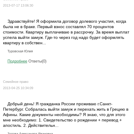
2013-07-17 13:06:30
Здравствуйте! Я оформила договор долевого участия, когда
была не в браке. Первый взнос составлял 70 процентов
стоимости. Квартиру выплачиваю в рассрочку. За время выплат
успела выйти замуж. Где-то через год надо будет оформлять
квартиру в собствен...
Туровская Юлия
Подробнее
Ответы(0)
Семейное право
2013-04-25 10:34:09
Добрый день! Я гражданка России проживаю г.Санкт-
Петербург. Собралась выйти замуж и перехать жить в Грецию в
Афины. Какие документы необходимы? Я знаю, что для этого
мне необходимо: 1. Свидетельство о рождении + перевод +
апостиль. 2. Действительн...
Зотова Александра Ивановна