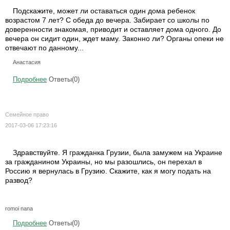
Подскажите, может ли оставаться один дома ребенок
возрастом 7 лет? С обеда до вечера. Забирает со школы по
доверенности знакомая, приводит и оставляет дома одного. До
вечера он сидит один, ждет маму. Законно ли? Органы опеки не
отвечают по данному...
Анастасия
Подробнее
Ответы(0)
Семейное право
2017-03-06 17:23:16
Здравствуйте. Я гражданка Грузии, была замужем на Украине
за гражданином Украины, но мы разошлись, он перехал в
Россию я вернулась в Грузию. Скажите, как я могу подать на
развод?
romoi nana
Подробнее
Ответы(0)