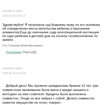
Семейное право
2019-05-28 16:41:27
Здравствуйте! Я проиграла суд бывшему мужу по его исковому
об определении места жительства ребенка и взысканию
алиментов.Еще до окончания суда апелляционной инстанции
он сдал ребенка в детский дом на полное гособеспечение по
заявле...
Сте Степанова Юлия Викторовна
Подробнее
Ответы(0)
Семейное право
2018-04-12 15:15:00
Добрый день! Мы прожили гражданским браком 12 лет, при
совместном проживании была взята в кредит машина и
мотоцикл на имя сожителя. Кредиты были выплачены
совместно. Уходя он все забрал с собой. Делить совместно
нажитое имущество не хочет, говорит...