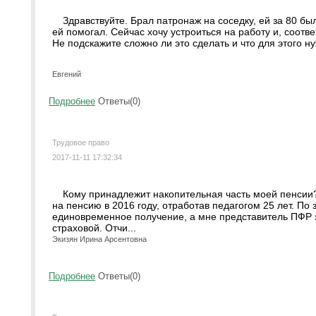
Здравствуйте. Брал патронаж на соседку, ей за 80 бы
ей помогал. Сейчас хочу устроиться на работу и, соотве
Не подскажите сложно ли это сделать и что для этого н
Евгений
Подробнее
Ответы(0)
Трудовое право
2017-11-11 17:32:34
Кому принадлежит накопительная часть моей пенсии
на пенсию в 2016 году, отработав педагогом 25 лет. По
единовременное получение, а мне представитель ПФР з
страховой. Отчи...
Экизян Ирина Арсентовна
Подробнее
Ответы(0)