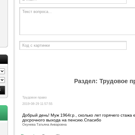
Текст вопроса...
Код с картинки
Раздел: Трудовое п
Трудовое право
2019-08-29 11:57:55
Добрый день! Муж 1964г.р., сколько лет горячего стажа
досрочного выхода на пенсию.Спасибо
Окунева Татьяна Анваровна