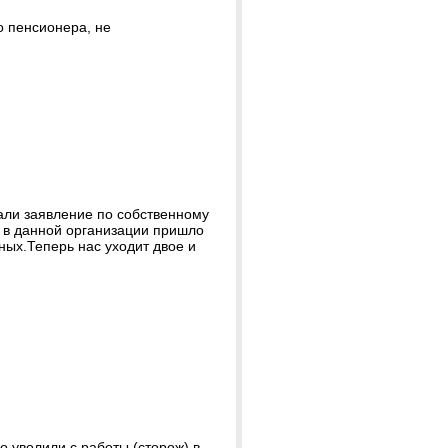
о пенсионера, не
ли заявление по собственному
ы в данной организации пришло
ных.Теперь нас уходит двое и
 уволили с работы (сторож) в