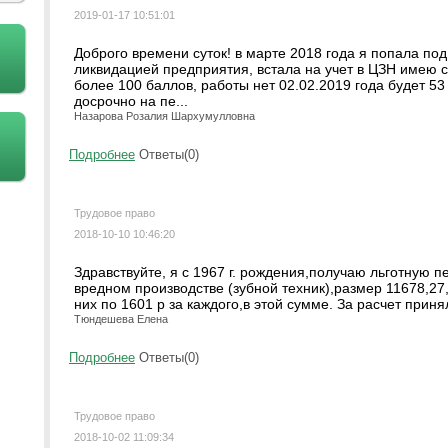
2019-01-17 10:51:01
Доброго времени суток! в марте 2018 года я попала под
ликвидацией предприятия, встала на учет в ЦЗН имею с
более 100 баллов, работы нет 02.02.2019 года будет 53 
досрочно на пе...
Назарова Розалия Шархумулловна
Подробнее
Ответы(0)
Трудовое право
2018-10-10 10:46:20
Здравствуйте, я с 1967 г. рождения,получаю льготную п
вредном производстве (зубной техник),размер 11678,27
них по 1601 р за каждого,в этой сумме. За расчет приняли
Тюндешева Елена
Подробнее
Ответы(0)
Трудовое право
2018-10-02 11:09:34