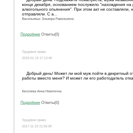
конце декабря, основанием послужило "нахождения на 
алкогольного опьянения". При этом акт не составляли,
отправляли. С а...
Васильевых Эльвира Равильевна
Подробнее
Ответы(0)
Трудовое право
2018-01-19 17:13:46
Добрый день! Может ли мой муж пойти в декретный от
работы вместо меня? И может ли его работодатель отка
Киселева Анна Никитична
Подробнее
Ответы(0)
Трудовое право
2017-11-23 21:56:09