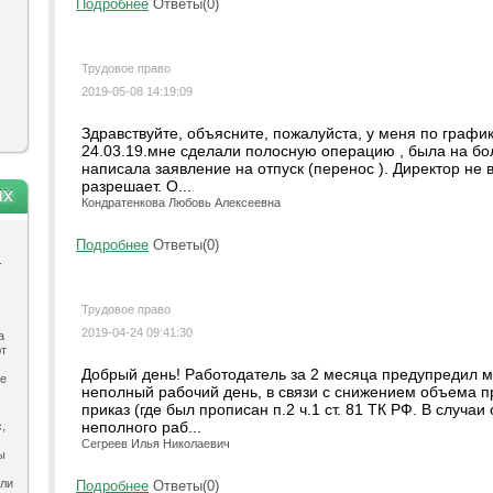
Подробнее
Ответы(0)
Трудовое право
2019-05-08 14:19:09
Здравствуйте, объясните, пожалуйста, у меня по графику
24.03.19.мне сделали полосную операцию , была на бо
написала заявление на отпуск (перенос ). Директор не 
разрешает. О...
ях
Кондратенкова Любовь Алексеевна
Подробнее
Ответы(0)
.
Трудовое право
2019-04-24 09:41:30
а
ют
Добрый день! Работодатель за 2 месяца предупредил 
ле
неполный рабочий день, в связи с снижением объема п
приказ (где был прописан п.2 ч.1 ст. 81 ТК РФ. В случа
неполного раб...
,
Сегреев Илья Николаевич
ы
ыли
Подробнее
Ответы(0)