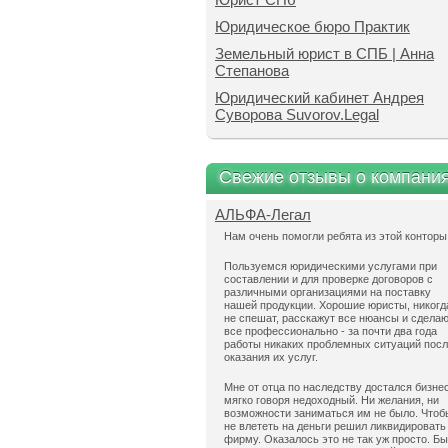
Юридическое бюро Практик
Земельный юрист в СПБ | Анна
Степанова
Юридический кабинет Андрея
Суворова Suvorov.Legal
Свежие отзывы о компани
АЛЬФА-Легал
Нам очень помогли ребята из этой конторы
Пользуемся юридическими услугами при
составлении и для проверке договоров с
различными организациями на поставку
нашей продукции. Хорошие юристы, никогд
не спешат, расскажут все нюансы и сдела
все профессионально - за почти два года
работы никаких проблемных ситуаций пос
оказания их услуг.
Мне от отца по наследству достался бизнес
мягко говоря недоходный. Ни желания, ни
возможности заниматься им не было. Чтоб
не влететь на деньги решил ликвидировать
фирму. Оказалось это не так уж просто. Б