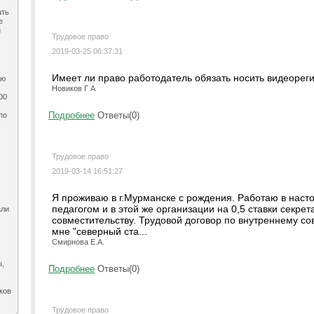
ать
е
и
Трудовое право
2019-03-25 06:37:31
Имеет ли право работодатель обязать носить видеорег
ию
Новиков Г А
00
Подробнее
Ответы(0)
по
,
Трудовое право
2019-03-14 16:51:27
Я проживаю в г.Мурманске с рождения. Работаю в насто
педагогом и в этой же организации на 0,5 ставки секре
али
совместительству. Трудовой договор по внутреннему сов
мне "северный ста...
Смирнова Е.А.
ы,
Подробнее
Ответы(0)
ков
Трудовое право