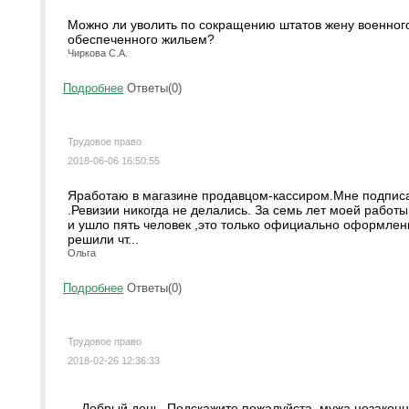
Можно ли уволить по сокращению штатов жену военног
обеспеченного жильем?
Чиркова С.А.
Подробнее
Ответы(0)
Трудовое право
2018-06-06 16:50:55
Яработаю в магазине продавцом-кассиром.Мне подписа
.Ревизии никогда не делались. За семь лет моей работ
и ушло пять человек ,это только официально оформлен
решили чт...
Ольга
Подробнее
Ответы(0)
Трудовое право
2018-02-26 12:36:33
Добрый день. Подскажите пожалуйста, мужа незаконно