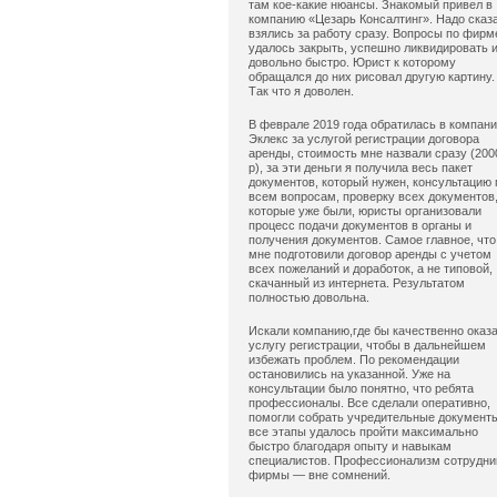
там кое-какие нюансы. Знакомый привел в
компанию «Цезарь Консалтинг». Надо сказ
взялись за работу сразу. Вопросы по фирм
удалось закрыть, успешно ликвидировать 
довольно быстро. Юрист к которому
обращался до них рисовал другую картину.
Так что я доволен.
В феврале 2019 года обратилась в компан
Эклекс за услугой регистрации договора
аренды, стоимость мне назвали сразу (200
р), за эти деньги я получила весь пакет
документов, который нужен, консультацию 
всем вопросам, проверку всех документов
которые уже были, юристы организовали
процесс подачи документов в органы и
получения документов. Самое главное, что
мне подготовили договор аренды с учетом
всех пожеланий и доработок, а не типовой,
скачанный из интернета. Результатом
полностью довольна.
Искали компанию,где бы качественно оказ
услугу регистрации, чтобы в дальнейшем
избежать проблем. По рекомендации
остановились на указанной. Уже на
консультации было понятно, что ребята
профессионалы. Все сделали оперативно,
помогли собрать учредительные документ
все этапы удалось пройти максимально
быстро благодаря опыту и навыкам
специалистов. Профессионализм сотрудни
фирмы — вне сомнений.