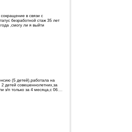
 сокращение в связи с
татус безработной стаж 35 лет
года ,смогу ли я выйти
енсию (5 детей),работала на
, 2 детей совешеннолетних,за
 з/п только за 4 месяца,с 06....