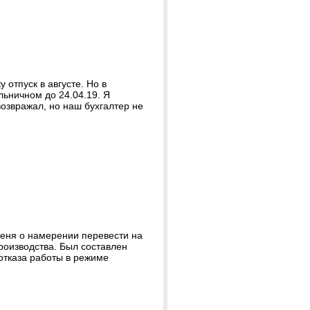
 отпуск в августе. Но в
льничном до 24.04.19. Я
возвражал, но наш бухгалтер не
меня о намерении перевести на
роизводства. Был составлен
и отказа работы в режиме