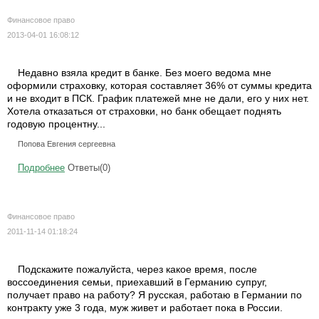
Финансовое право
2013-04-01 16:08:12
Недавно взяла кредит в банке. Без моего ведома мне
оформили страховку, которая составляет 36% от суммы кредита
и не входит в ПСК. График платежей мне не дали, его у них нет.
Хотела отказаться от страховки, но банк обещает поднять
годовую процентну...
Попова Евгения сергеевна
Подробнее
Ответы(0)
Финансовое право
2011-11-14 01:18:24
Подскажите пожалуйста, через какое время, после
воссоединения семьи, приехавший в Германию супруг,
получает право на работу? Я русская, работаю в Германии по
контракту уже 3 года, муж живет и работает пока в России.