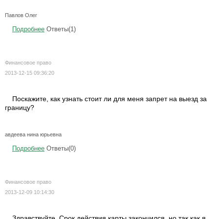
Павлов Олег
Подробнее
Ответы(1)
Финансовое право
2013-12-15 09:36:20
Поскажите, как узнать стоит ли для меня запрет на выезд за
границу?
авдеева нина юрьевна
Подробнее
Ответы(0)
Финансовое право
2013-12-09 10:14:30
Здравствуйте. Срок действия карты закончился, но так как я