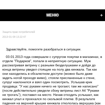
МЕНЮ
Защита прав потребителей
2013-01-09 13:22:47
Здравствуйте, помогите разобраться в ситуации.
03.01.2013 года совершали с супругом покупки в магазинах, в
отделе "Подарков", попали в неприятную ситуацию. Муж
рассматривая витрину с разными безделушками и дойдя до
конца витрины увидел стоящие на полу два кинжала. Так как
они находились в обсалютном доступе (можно было даже
задеть ногой проходя мимо), стояли присланенные к стене,
супруг наклонился и взял один посмотреть. Услышав крик
продавца: "У нас руками ничего не трогают, там же написано"
(после действительно увидели сбоку витрины лист А4 "Руками
не трогать"), поставил на место. Начав отходить услышал, как
кинжал упал и проехался по скользкой плитке. В результате
падения на верхней крышке кинжала откололась верхушка (как